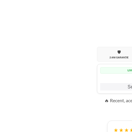
🛡️
2 ANI GARANȚIE
LI
Se
🔥 Recent, ac
★★★