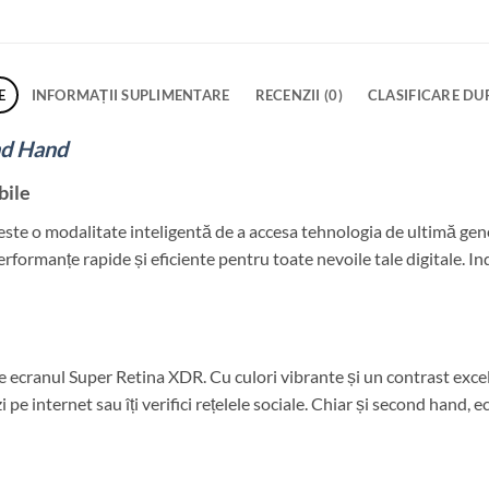
E
INFORMAȚII SUPLIMENTARE
RECENZII (0)
CLASIFICARE DU
nd Hand
bile
te o modalitate inteligentă de a accesa tehnologia de ultimă gener
formanțe rapide și eficiente pentru toate nevoile tale digitale. Indi
e ecranul Super Retina XDR. Cu culori vibrante și un contrast excel
zi pe internet sau îți verifici rețelele sociale. Chiar și second hand