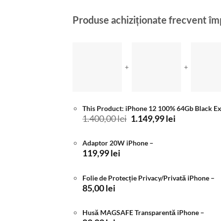
Produse achiziționate frecvent î
+
+
This Product: iPhone 12 100% 64Gb Black E
Prețul
Prețul
1.400,00
lei
1.149,99
lei
inițial
curent
a
este:
Adaptor 20W iPhone
–
fost:
1.149,99 lei
119,99
lei
1.400,00 lei.
Folie de Protecție Privacy/Privată iPhone
–
85,00
lei
Husă MAGSAFE Transparentă iPhone
–