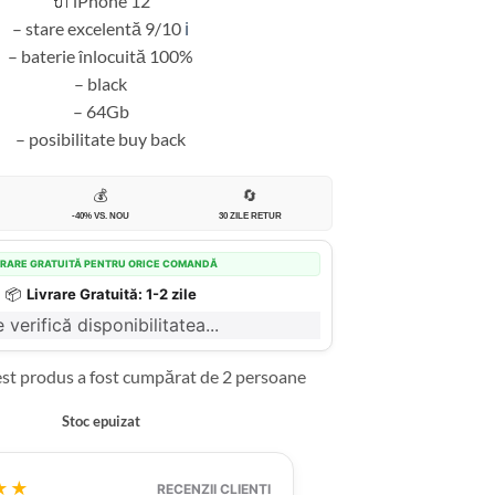
🔌 iPhone 12
– stare excelentă 9/10
ℹ️
– baterie înlocuită 100%
– black
– 64Gb
– posibilitate buy back
💰
🔄
-40% VS. NOU
30 ZILE RETUR
VRARE GRATUITĂ PENTRU ORICE COMANDĂ
📦
Livrare Gratuită: 1-2 zile
 verifică disponibilitatea...
est produs a fost cumpărat de 2 persoane
Stoc epuizat
★★
RECENZII CLIENȚI