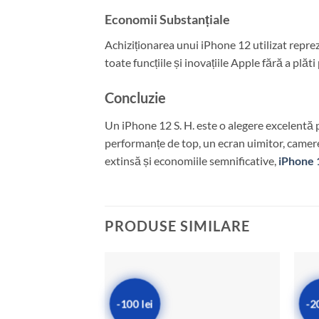
Economii Substanțiale
Achiziționarea unui iPhone 12 utilizat repre
toate funcțiile și inovațiile Apple fără a plă
Concluzie
Un iPhone 12 S. H. este o alegere excelentă 
performanțe de top, un ecran uimitor, camere
extinsă și economiile semnificative,
iPhone 
PRODUSE SIMILARE
-100 lei
-2