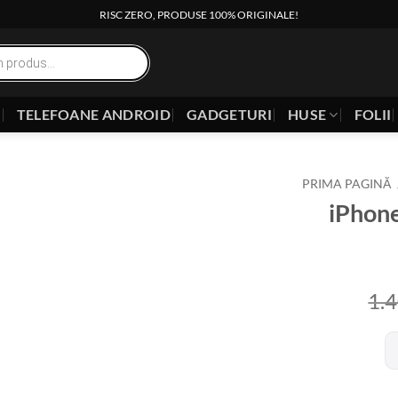
RISC ZERO, PRODUSE 100% ORIGINALE!
E
TELEFOANE ANDROID
GADGETURI
HUSE
FOLII
PRIMA PAGINĂ
iPhon
1.