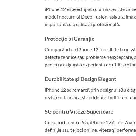
iPhone 12 este echipat cu un sistem de camere
modul nocturn și Deep Fusion, asigură imagin
important cu o calitate profesională.
Protecție și Garanție
Cumpărând un iPhone 12 folosit de la un vânz
defecte tehnice sau probleme neașteptate, ofer
pentru a asigura o experiență de utilizare f
Durabilitate și Design Elegant
iPhone 12 se remarcă prin designul său elegant
rezistent la uzură și accidente. Indiferent 
5G pentru Viteze Superioare
Cu suport pentru 5G, iPhone 12 îți oferă vitez
definiție sau te joci online, viteza și perform