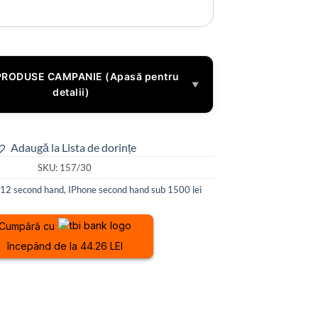
PRODUSE CAMPANIE (Apasă pentru
▼
detalii)
Adaugă la Lista de dorințe
SKU:
157/30
 12 second hand
,
IPhone second hand sub 1500 lei
Cumpără cu
începând de la 44.26 LEI