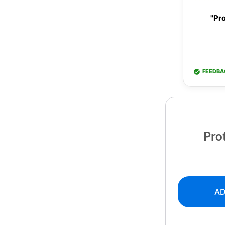
"Pro
FEEDBA
Prot
AD