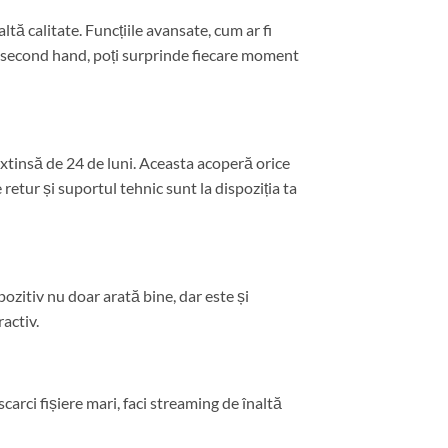
tă calitate. Funcțiile avansate, cum ar fi
12 second hand, poți surprinde fiecare moment
xtinsă de 24 de luni. Aceasta acoperă orice
 retur și suportul tehnic sunt la dispoziția ta
pozitiv nu doar arată bine, dar este și
activ.
carci fișiere mari, faci streaming de înaltă