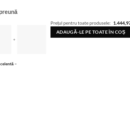
mpreună
Prețul pentru toate produsele:
1.444,9
ADAUGĂ-LE PE TOATE ÎN COȘ
+
xcelentă
–
.