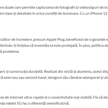
 duale care permite capturarea de fotografii și videoclipuri de înal
i clare și detaliate în orice condiții de iluminare. Cu un iPhone 
ător de încredere, precum Apple Plug, beneficiezi de o garanție e
indu-ți liniștea că investiția ta este protejată. În plus, politica de
ără probleme.
 și construcția durabilă. Realizat din sticlă și aluminiu, acest dis
dacă este nou sau second hand, designul său rămâne atemporal și atr
e de internet ultra-rapide și o conectivitate mai stabilă. Fie că des
anța rețelei 5G fac o diferență semnificativă.