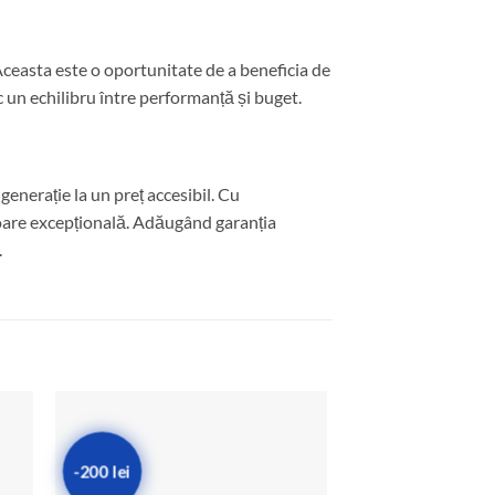
Aceasta este o oportunitate de a beneficia de
sc un echilibru între performanță și buget.
enerație la un preț accesibil. Cu
aloare excepțională. Adăugând garanția
.
-200 lei
-200 lei