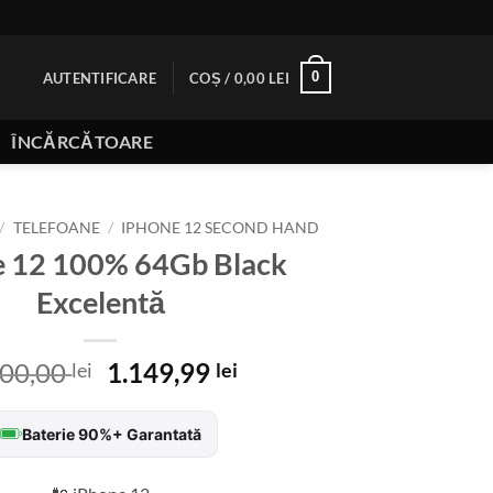
0
AUTENTIFICARE
COȘ /
0,00
LEI
ÎNCĂRCĂTOARE
/
TELEFOANE
/
IPHONE 12 SECOND HAND
e 12 100% 64Gb Black
Excelentă
Prețul
Prețul
400,00
1.149,99
lei
lei
inițial
curent
a
este:
Baterie 90%+ Garantată
fost:
1.149,99 lei.
1.400,00 lei.