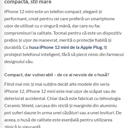
compactă, stil mare
iPhone 12 mini este un telefon compact, elegant și
performant, creat pentru cei care preferă un smartphone
ușor de utilizat cu o singură mână, dar care nu fac
compromisuri la calitate. Tocmai pentru că este un dispozitiv
prețios și ușor de manevrat, merită o protecție fiabilă și
durabilă. Cu
husa iPhone 12 mini de la Apple Plug
, îți
protejezi telefonul inteligent, fără să pierzi nimic din farmecul
designului său.
Compact, dar vulnerabil – de ce ai nevoie de o husă?
Fiind mai mic și mai subțire decât alte modele din seria
iPhone 12, iPhone 12 mini este mai ușor de scăpat sau de
deteriorat accidental. Chiar dacă este fabricat cu tehnologia
Ceramic Shield, carcasa din sticlă și marginile din aluminiu
pot suferi daune în urma unei căzături sau a unei lovituri. De
aceea, o husă de calitate este esențială pentru utilizarea
zilnică în siguranță.