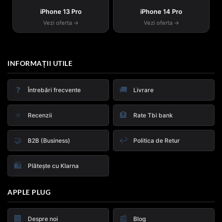
iPhone 13 Pro
iPhone 14 Pro
Vezi oferta →
Vezi oferta →
INFORMAȚII UTILE
❓
🚚
Întrebări frecvente
Livrare
⭐
🏦
Recenzii
Rate Tbi bank
🤝
↩️
B2B (Business)
Politica de Retur
🛍️
Plătește cu Klarna
APPLE PLUG
🏢
📰
Despre noi
Blog