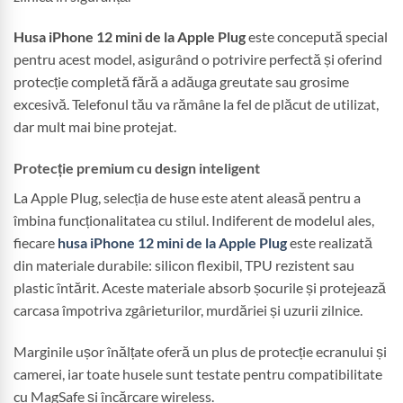
Husa iPhone 12 mini de la Apple Plug
este concepută special
pentru acest model, asigurând o potrivire perfectă și oferind
protecție completă fără a adăuga greutate sau grosime
excesivă. Telefonul tău va rămâne la fel de plăcut de utilizat,
dar mult mai bine protejat.
Protecție premium cu design inteligent
La Apple Plug, selecția de huse este atent aleasă pentru a
îmbina funcționalitatea cu stilul. Indiferent de modelul ales,
fiecare
husa iPhone 12 mini de la Apple Plug
este realizată
din materiale durabile: silicon flexibil, TPU rezistent sau
plastic întărit. Aceste materiale absorb șocurile și protejează
carcasa împotriva zgârieturilor, murdăriei și uzurii zilnice.
Marginile ușor înălțate oferă un plus de protecție ecranului și
camerei, iar toate husele sunt testate pentru compatibilitate
cu MagSafe și încărcare wireless.