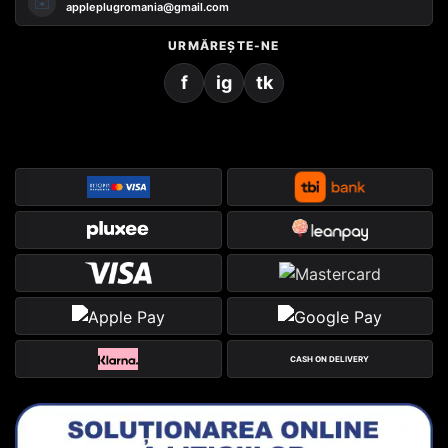
✉️
appleplugromania@gmail.com
URMĂREȘTE-NE
f
ig
tk
CASH ON DELIVERY