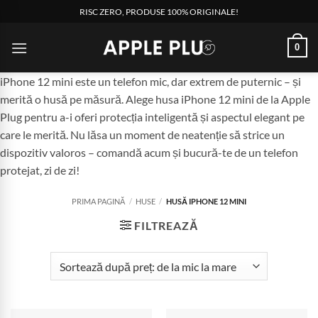
Skip
RISC ZERO, PRODUSE 100% ORIGINALE!
to
content
0
iPhone 12 mini este un telefon mic, dar extrem de puternic – și
merită o husă pe măsură. Alege husa iPhone 12 mini de la Apple
Plug pentru a-i oferi protecția inteligentă și aspectul elegant pe
care le merită. Nu lăsa un moment de neatenție să strice un
dispozitiv valoros – comandă acum și bucură-te de un telefon
protejat, zi de zi!
PRIMA PAGINĂ
/
HUSE
/
HUSĂ IPHONE 12 MINI
FILTREAZĂ