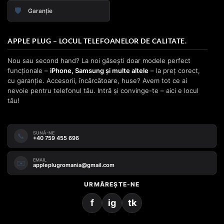
🛡️
Garanție
APPLE PLUG – LOCUL TELEFOANELOR DE CALITATE.
Nou sau second hand? La noi găsești doar modele perfect
funcționale –
iPhone, Samsung și multe altele
– la preț corect,
cu garanție. Accesorii, încărcătoare, huse? Avem tot ce ai
nevoie pentru telefonul tău. Intră și convinge-te – aici e locul
tău!
SUNĂ-NE
📞
+40 759 455 696
EMAIL
✉️
appleplugromania@gmail.com
URMĂREȘTE-NE
f
ig
tk