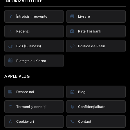
INFORMAȚII UTILE
❓
🚚
Întrebări frecvente
Livrare
⭐
🏦
Recenzii
Rate Tbi bank
🤝
↩️
B2B (Business)
Politica de Retur
🛍️
Plătește cu Klarna
APPLE PLUG
🏢
📰
Despre noi
Blog
⚖️
🔒
Termeni și condiții
Confidențialitate
🍪
📞
Cookie-uri
Contact