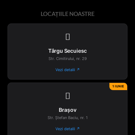
LOCAȚIILE NOASTRE

Târgu Secuiesc
Str. Cimitirului, nr. 29
Vezi detalii ↗
1 IUNIE

Brașov
Str. Ștefan Baciu, nr. 1
Vezi detalii ↗