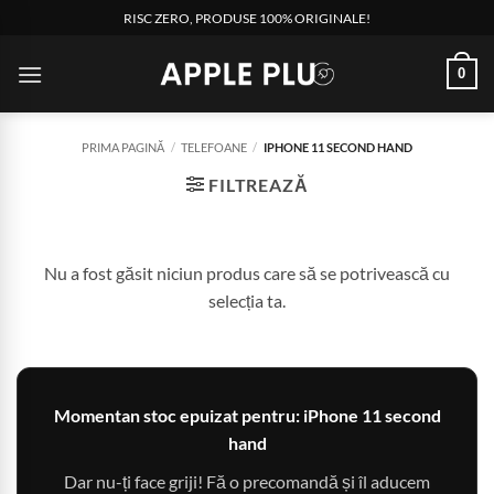
Skip
RISC ZERO, PRODUSE 100% ORIGINALE!
to
content
0
PRIMA PAGINĂ
/
TELEFOANE
/
IPHONE 11 SECOND HAND
FILTREAZĂ
Nu a fost găsit niciun produs care să se potrivească cu
selecția ta.
Momentan stoc epuizat pentru: iPhone 11 second
hand
Dar nu-ți face griji! Fă o precomandă și îl aducem