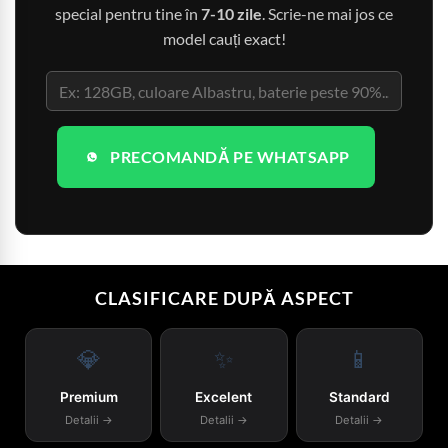
special pentru tine în
7-10 zile
. Scrie-ne mai jos ce
model cauți exact!
PRECOMANDĂ PE WHATSAPP
CLASIFICARE DUPĂ ASPECT
💎
✨
📱
Premium
Excelent
Standard
Detalii →
Detalii →
Detalii →