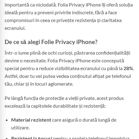
importantă ca niciodată. Folia Privacy iPhone îți oferă soluția
ideală pentru a preveni privirile indiscrete, fără a face
compromisuri în ceea ce privește rezistența și claritatea
ecranului.
De ce să alegi Folie Privacy iPhone?
Într-o lume plină de ochi curioși, păstrarea confidențialității
devine o necesitate. Folia Privacy iPhone este concepută
special pentru a reduce vizibilitatea ecranului cu până la
28%
.
Astfel, doar tu vei putea vedea conținutul afișat pe telefonul
tău, chiar și în locuri aglomerate.
Pe lângă funcția de protecție a vieții private, acest produs
excelează la capitolele durabilitate și rezistență:
Material rezistent
care asigură o durată lungă de
utilizare.
Rezistent la șocuri
pentru a proteja telefonul împotriva