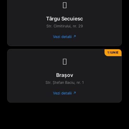

Târgu Secuiesc
Str. Cimitirului, nr. 29
Vezi detalii ↗
1 IUNIE

Brașov
Str. Ștefan Baciu, nr. 1
Vezi detalii ↗