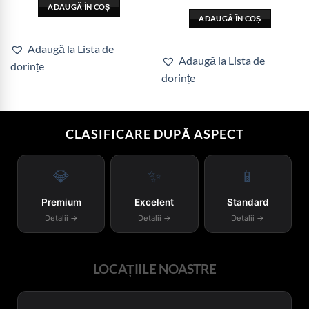
ADAUGĂ ÎN COȘ
ADAUGĂ ÎN COȘ
Adaugă la Lista de
Adaugă la Lista de
dorințe
dorințe
CLASIFICARE DUPĂ ASPECT
💎
✨
📱
Premium
Excelent
Standard
Detalii →
Detalii →
Detalii →
LOCAȚIILE NOASTRE