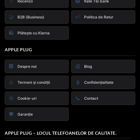
⭐
🏦
Recenzii
Rate Tbi bank
🤝
↩️
B2B (Business)
Politica de Retur
🛍️
Plătește cu Klarna
APPLE PLUG
🏢
📰
Despre noi
Blog
⚖️
🔒
Termeni și condiții
Confidențialitate
🍪
📞
Cookie-uri
Contact
🛡️
Garanție
APPLE PLUG – LOCUL TELEFOANELOR DE CALITATE.