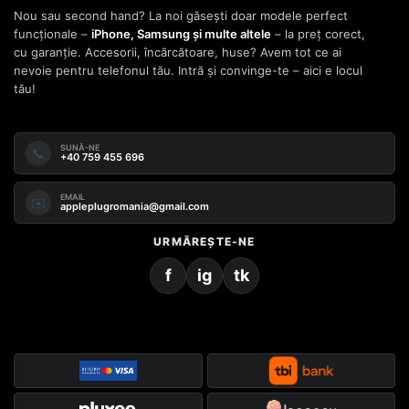
Nou sau second hand? La noi găsești doar modele perfect
funcționale –
iPhone, Samsung și multe altele
– la preț corect,
cu garanție. Accesorii, încărcătoare, huse? Avem tot ce ai
nevoie pentru telefonul tău. Intră și convinge-te – aici e locul
tău!
SUNĂ-NE
📞
+40 759 455 696
EMAIL
✉️
appleplugromania@gmail.com
URMĂREȘTE-NE
f
ig
tk