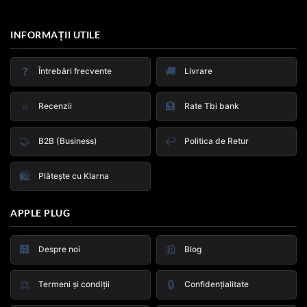
INFORMAȚII UTILE
❓
🚚
Întrebări frecvente
Livrare
⭐
🏦
Recenzii
Rate Tbi bank
🤝
↩️
B2B (Business)
Politica de Retur
🛍️
Plătește cu Klarna
APPLE PLUG
🏢
📰
Despre noi
Blog
⚖️
🔒
Termeni și condiții
Confidențialitate