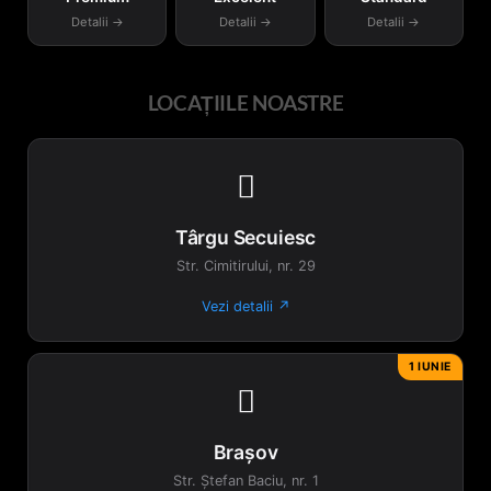
pagina
Detalii →
Detalii →
Detalii →
produsului.
LOCAȚIILE NOASTRE

Târgu Secuiesc
Str. Cimitirului, nr. 29
Vezi detalii ↗
1 IUNIE

Brașov
Str. Ștefan Baciu, nr. 1