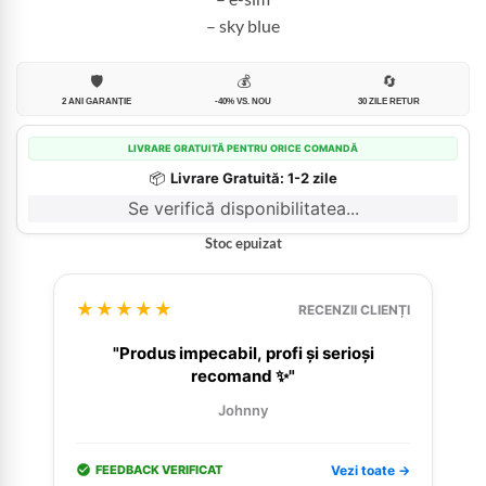
– sky blue
🛡️
💰
🔄
2 ANI GARANȚIE
-40% VS. NOU
30 ZILE RETUR
LIVRARE GRATUITĂ PENTRU ORICE COMANDĂ
📦
Livrare Gratuită: 1-2 zile
Se verifică disponibilitatea...
Stoc epuizat
★★★★★
RECENZII CLIENȚI
"Produs impecabil, profi și serioși
recomand ✨"
Johnny
FEEDBACK VERIFICAT
Vezi toate →