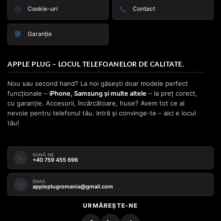
🍪
📞
Cookie-uri
Contact
🛡️
Garanție
APPLE PLUG – LOCUL TELEFOANELOR DE CALITATE.
Nou sau second hand? La noi găsești doar modele perfect
funcționale –
iPhone, Samsung și multe altele
– la preț corect,
cu garanție. Accesorii, încărcătoare, huse? Avem tot ce ai
nevoie pentru telefonul tău. Intră și convinge-te – aici e locul
tău!
SUNĂ-NE
📞
+40 759 455 696
EMAIL
✉️
appleplugromania@gmail.com
URMĂREȘTE-NE