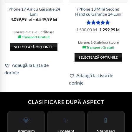
iPhone 17 Air cu Garanție 24
iPhone 13 Mini Second
Luni
Hand cu Garanție 24 Luni
Interval
4.099,99
lei
–
6.549,99
lei
de
prețuri:
Evaluat la
Prețul
Prețul
1.500,00
lei
1.299,99
lei
4.099,99 lei
Livrare:
1-3 zile lucrătoare
inițial
curen
5
din 5
până
a
este:
🚚 Transport Gratuit
la
fost:
1.299,
6.549,99 lei
Livrare:
1-3 zile lucrătoare
1.500,00 lei.
SELECTEAZĂ OPȚIUNILE
🚚 Transport Gratuit
Acest
SELECTEAZĂ OPȚIUNILE
produs
Acest
Adaugă la Lista de
are
produs
dorințe
mai
Adaugă la Lista de
are
multe
dorințe
mai
variații.
multe
Opțiunile
variații.
pot
CLASIFICARE DUPĂ ASPECT
Opțiunile
fi
pot
alese
fi
în
💎
✨
📱
alese
pagina
în
produsului.
Premium
Excelent
Standard