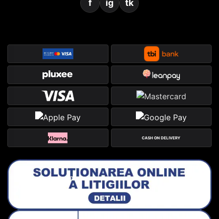
f
ig
tk
CASH ON DELIVERY