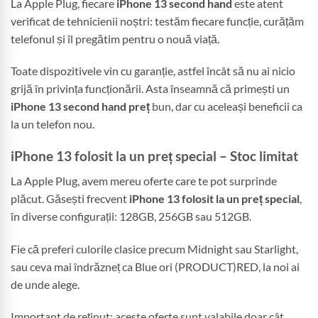
La Apple Plug, fiecare
iPhone 13 second hand
este atent
verificat de tehnicienii noștri: testăm fiecare funcție, curățăm
telefonul și îl pregătim pentru o nouă viață.
Toate dispozitivele vin cu garanție, astfel încât să nu ai nicio
grijă în privința funcționării. Asta înseamnă că primești un
iPhone 13 second hand preț
bun, dar cu aceleași beneficii ca
la un telefon nou.
iPhone 13 folosit la un preț special – Stoc limitat
La Apple Plug, avem mereu oferte care te pot surprinde
plăcut. Găsești frecvent
iPhone 13 folosit la un preț special
,
în diverse configurații: 128GB, 256GB sau 512GB.
Fie că preferi culorile clasice precum Midnight sau Starlight,
sau ceva mai îndrăzneț ca Blue ori (PRODUCT)RED, la noi ai
de unde alege.
Important de reținut: aceste oferte sunt valabile doar cât