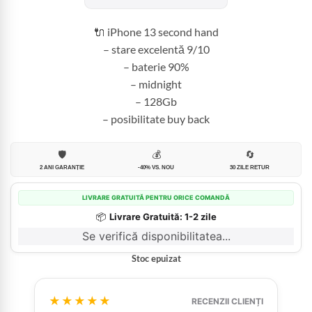
fost:
1.699,99 
2.100,00 lei.
🔌 iPhone 13 second hand
– stare excelentă 9/10
– baterie 90%
– midnight
– 128Gb
– posibilitate buy back
🛡️
💰
🔄
2 ANI GARANȚIE
-40% VS. NOU
30 ZILE RETUR
LIVRARE GRATUITĂ PENTRU ORICE COMANDĂ
📦
Livrare Gratuită: 1-2 zile
Se verifică disponibilitatea...
Stoc epuizat
★★★★★
RECENZII CLIENȚI