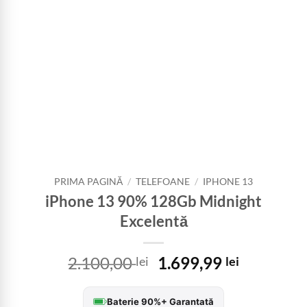
PRIMA PAGINĂ
/
TELEFOANE
/
IPHONE 13
iPhone 13 90% 128Gb Midnight
Excelentă
Prețul
Prețul
2.100,00
1.699,99
lei
lei
inițial
curent
a
este:
Baterie 90%+ Garantată