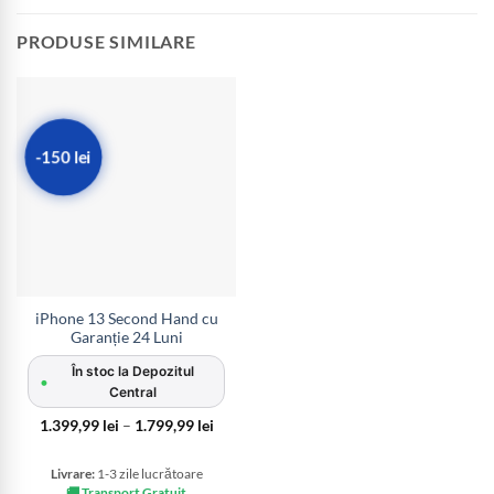
PRODUSE SIMILARE
-150 lei
iPhone 13 Second Hand cu
Garanție 24 Luni
În stoc la Depozitul
•
Central
Interval
1.399,99
lei
–
1.799,99
lei
de
prețuri:
1.399,99 lei
Livrare:
1-3 zile lucrătoare
până
🚚 Transport Gratuit