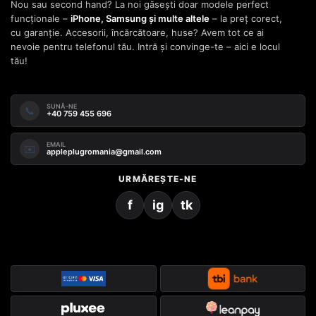
Nou sau second hand? La noi găsești doar modele perfect
funcționale –
iPhone, Samsung și multe altele
– la preț corect,
cu garanție. Accesorii, încărcătoare, huse? Avem tot ce ai
nevoie pentru telefonul tău. Intră și convinge-te – aici e locul
tău!
SUNĂ-NE
📞
+40 759 455 696
EMAIL
✉️
appleplugromania@gmail.com
URMĂREȘTE-NE
f
ig
tk