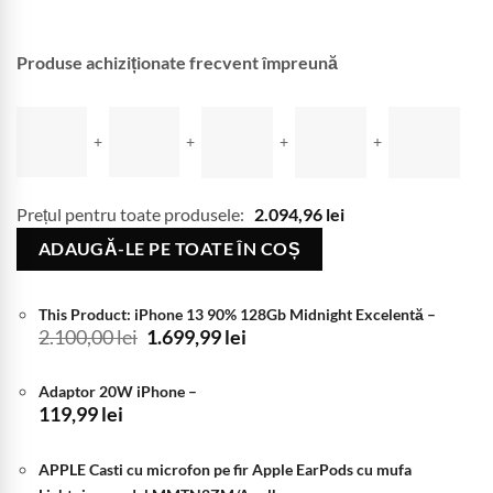
Produse achiziționate frecvent împreună
+
+
+
+
Prețul pentru toate produsele:
2.094,96
lei
ADAUGĂ-LE PE TOATE ÎN COȘ
This Product: iPhone 13 90% 128Gb Midnight Excelentă
–
Prețul
Prețul
2.100,00
lei
1.699,99
lei
inițial
curent
a
este:
Adaptor 20W iPhone
–
fost:
1.699,99 lei.
119,99
lei
2.100,00 lei.
APPLE Casti cu microfon pe fir Apple EarPods cu mufa