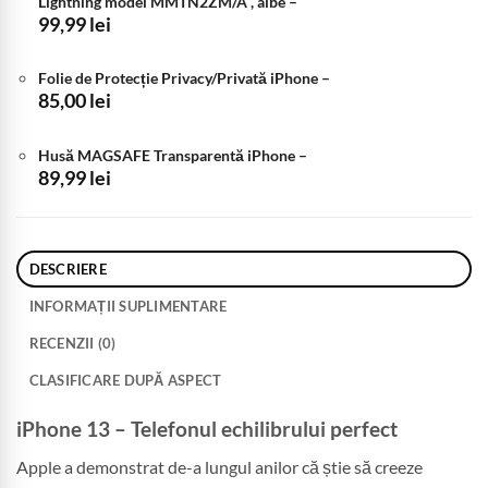
Lightning model MMTN2ZM/A , albe
–
99,99
lei
Folie de Protecție Privacy/Privată iPhone
–
85,00
lei
Husă MAGSAFE Transparentă iPhone
–
89,99
lei
DESCRIERE
INFORMAȚII SUPLIMENTARE
RECENZII (0)
CLASIFICARE DUPĂ ASPECT
iPhone 13 – Telefonul echilibrului perfect
Apple a demonstrat de-a lungul anilor că știe să creeze