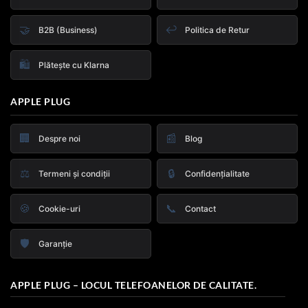
🤝
↩️
B2B (Business)
Politica de Retur
🛍️
Plătește cu Klarna
APPLE PLUG
🏢
📰
Despre noi
Blog
⚖️
🔒
Termeni și condiții
Confidențialitate
🍪
📞
Cookie-uri
Contact
🛡️
Garanție
APPLE PLUG – LOCUL TELEFOANELOR DE CALITATE.