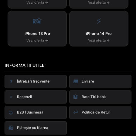
Vezi oferta →
Vezi oferta →
📸
⚡
iPhone 13 Pro
iPhone 14 Pro
Vezi oferta →
Vezi oferta →
INFORMAȚII UTILE
❓
🚚
Întrebări frecvente
Livrare
⭐
🏦
Recenzii
Rate Tbi bank
🤝
↩️
B2B (Business)
Politica de Retur
🛍️
Plătește cu Klarna