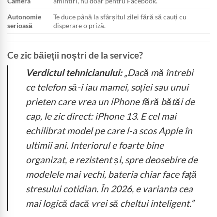
Camera
amintiri, nu doar pentru Facebook.
Autonomie
Te duce până la sfârșitul zilei fără să cauți cu
serioasă
disperare o priză.
Ce zic băieții noștri de la service?
Verdictul tehnicianului:
„Dacă mă întrebi
ce telefon să-i iau mamei, soției sau unui
prieten care vrea un iPhone fără bătăi de
cap, le zic direct: iPhone 13. E cel mai
echilibrat model pe care l-a scos Apple în
ultimii ani. Interiorul e foarte bine
organizat, e rezistent și, spre deosebire de
modelele mai vechi, bateria chiar face față
stresului cotidian. În 2026, e varianta cea
mai logică dacă vrei să cheltui inteligent.”