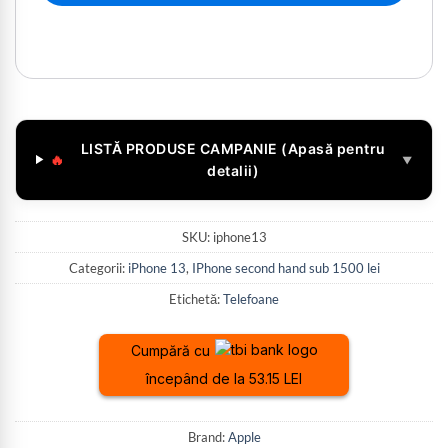
LISTĂ PRODUSE CAMPANIE (Apasă pentru
🔥
▼
detalii)
SKU:
iphone13
Categorii:
iPhone 13
,
IPhone second hand sub 1500 lei
Etichetă:
Telefoane
Cumpără cu
începând de la 53.15 LEI
Brand:
Apple