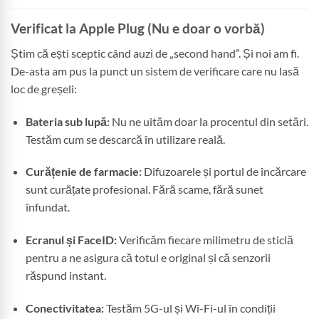
Verificat la Apple Plug (Nu e doar o vorbă)
Știm că ești sceptic când auzi de „second hand”. Și noi am fi.
De-asta am pus la punct un sistem de verificare care nu lasă
loc de greșeli:
Bateria sub lupă:
Nu ne uităm doar la procentul din setări.
Testăm cum se descarcă în utilizare reală.
Curățenie de farmacie:
Difuzoarele și portul de încărcare
sunt curățate profesional. Fără scame, fără sunet
înfundat.
Ecranul și FaceID:
Verificăm fiecare milimetru de sticlă
pentru a ne asigura că totul e original și că senzorii
răspund instant.
Conectivitatea:
Testăm 5G-ul și Wi-Fi-ul în condiții