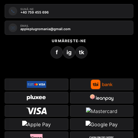
SUNĂ-NE
📞
+40 759 455 696
EMAIL
✉️
appleplugromania@gmail.com
URMĂREȘTE-NE
f
ig
tk
CASH ON DELIVERY