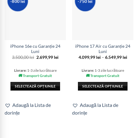
-800 lei
-750 lei
iPhone 16e cu Garanție 24
iPhone 17 Air cu Garanție 24
Luni
Luni
Prețul
Prețul
Interv
3.500,00
lei
2.699,99
lei
4.099,99
lei
–
6.549,99
lei
inițial
curent
de
a
este:
prețur
fost:
2.699,99 lei.
4.099,
Livrare:
1-3 zile lucrătoare
Livrare:
1-3 zile lucrătoare
3.500,00 lei.
până
🚚 Transport Gratuit
🚚 Transport Gratuit
la
6.549,
SELECTEAZĂ OPȚIUNILE
SELECTEAZĂ OPȚIUNILE
Acest
Acest
produs
produs
Adaugă la Lista de
Adaugă la Lista de
are
are
dorințe
dorințe
mai
mai
multe
multe
variații.
variații.
Opțiunile
Opțiunile