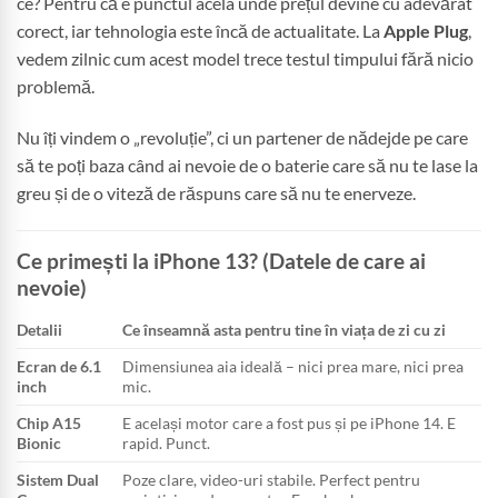
ce? Pentru că e punctul acela unde prețul devine cu adevărat
corect, iar tehnologia este încă de actualitate. La
Apple Plug
,
vedem zilnic cum acest model trece testul timpului fără nicio
problemă.
Nu îți vindem o „revoluție”, ci un partener de nădejde pe care
să te poți baza când ai nevoie de o baterie care să nu te lase la
greu și de o viteză de răspuns care să nu te enerveze.
Ce primești la iPhone 13? (Datele de care ai
nevoie)
Detalii
Ce înseamnă asta pentru tine în viața de zi cu zi
Ecran de 6.1
Dimensiunea aia ideală – nici prea mare, nici prea
inch
mic.
Chip A15
E același motor care a fost pus și pe iPhone 14. E
Bionic
rapid. Punct.
Sistem Dual
Poze clare, video-uri stabile. Perfect pentru