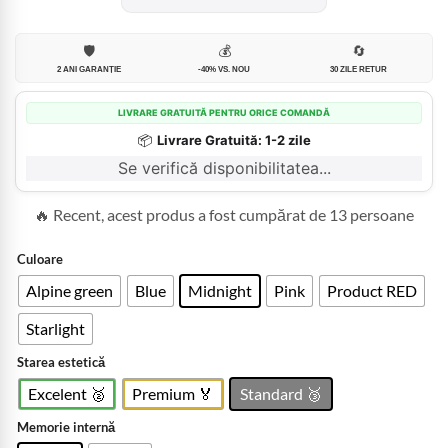
1.399,99
până
la
🛡️
💰
🔄
1.799,99
2 ANI GARANȚIE
-40% VS. NOU
30 ZILE RETUR
LIVRARE GRATUITĂ PENTRU ORICE COMANDĂ
📦
Livrare Gratuită: 1-2 zile
Se verifică disponibilitatea...
🔥 Recent, acest produs a fost cumpărat de 13 persoane
Culoare
Alpine green
Blue
Midnight
Pink
Product RED
Starlight
Starea estetică
Excelent 🥈
Premium 🏅
Standard 🥉
Memorie internă