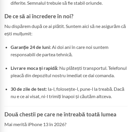
diferite. Semnalul trebuie să fie stabil oriunde.
De ce să ai încredere în noi?
Nu dispărem după ce ai plătit. Suntem aici să ne asigurăm că
ești mulțumit:
Garanție 24 de luni:
Ai doi ani în care noi suntem
responsabili de partea tehnică.
Livrare moca și rapidă:
Nu plătești transportul. Telefonul
pleacă din depozitul nostru imediat ce dai comanda.
30 de zile de test:
Ia-l, folosește-l, pune-l la treabă. Dacă
nu e ce ai visat, ni-l trimiți înapoi și căutăm altceva.
Două chestii pe care ne întreabă toată lumea
Mai merită iPhone 13 în 2026?