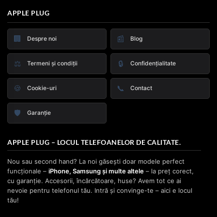
APPLE PLUG
🏢
📰
Despre noi
Blog
⚖️
🔒
Termeni și condiții
Confidențialitate
🍪
📞
Cookie-uri
Contact
🛡️
Garanție
APPLE PLUG – LOCUL TELEFOANELOR DE CALITATE.
Nou sau second hand? La noi găsești doar modele perfect
funcționale –
iPhone, Samsung și multe altele
– la preț corect,
cu garanție. Accesorii, încărcătoare, huse? Avem tot ce ai
nevoie pentru telefonul tău. Intră și convinge-te – aici e locul
tău!