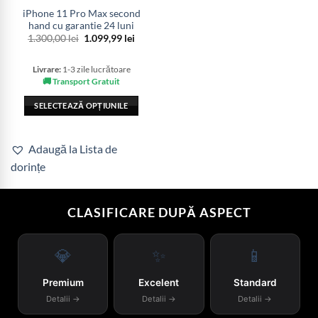
iPhone 11 Pro Max second
hand cu garantie 24 luni
Prețul
Prețul
1.300,00
lei
1.099,99
lei
inițial
curent
a
este:
fost:
1.099,99 lei.
Livrare:
1-3 zile lucrătoare
1.300,00 lei.
🚚 Transport Gratuit
SELECTEAZĂ OPȚIUNILE
Acest
produs
Adaugă la Lista de
are
dorințe
mai
multe
variații.
CLASIFICARE DUPĂ ASPECT
Opțiunile
pot
fi
💎
✨
📱
alese
în
Premium
Excelent
Standard
pagina
Detalii →
Detalii →
Detalii →
produsului.