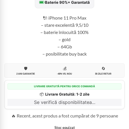
Baterie 90%+ Garantată
fost:
1.399,99 
1.800,00 lei.
🔌 iPhone 11 Pro Max
– stare excelentă 9,5/10
– baterie înlocuită 100%
– gold
– 64Gb
– posibilitate buy back
🛡️
💰
🔄
2 ANI GARANȚIE
-40% VS. NOU
30 ZILE RETUR
LIVRARE GRATUITĂ PENTRU ORICE COMANDĂ
📦
Livrare Gratuită: 1-2 zile
Se verifică disponibilitatea...
🔥 Recent, acest produs a fost cumpărat de 9 persoane
Stoc epuizat