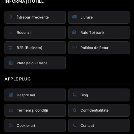
INFORMAȚII UTILE
❓
🚚
Întrebări frecvente
Livrare
⭐
🏦
Recenzii
Rate Tbi bank
🤝
↩️
B2B (Business)
Politica de Retur
🛍️
Plătește cu Klarna
APPLE PLUG
🏢
📰
Despre noi
Blog
⚖️
🔒
Termeni și condiții
Confidențialitate
🍪
📞
Cookie-uri
Contact