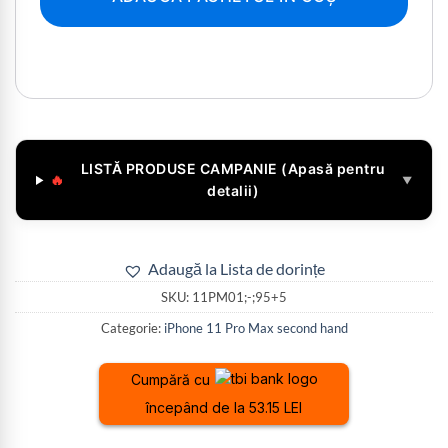
LISTĂ PRODUSE CAMPANIE (Apasă pentru
🔥
▼
detalii)
Adaugă la Lista de dorințe
SKU:
11PM01;-;95+5
Categorie:
iPhone 11 Pro Max second hand
Cumpără cu
începând de la 53.15 LEI