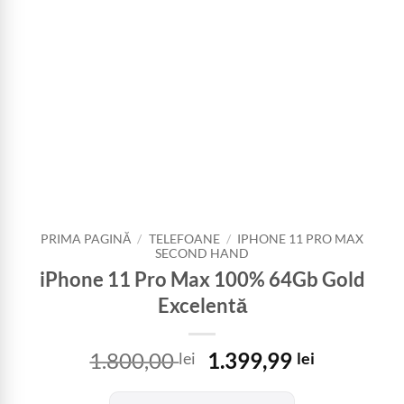
PRIMA PAGINĂ
/
TELEFOANE
/
IPHONE 11 PRO MAX
SECOND HAND
iPhone 11 Pro Max 100% 64Gb Gold
Excelentă
Prețul
Prețul
1.800,00
1.399,99
lei
lei
inițial
curent
a
este: