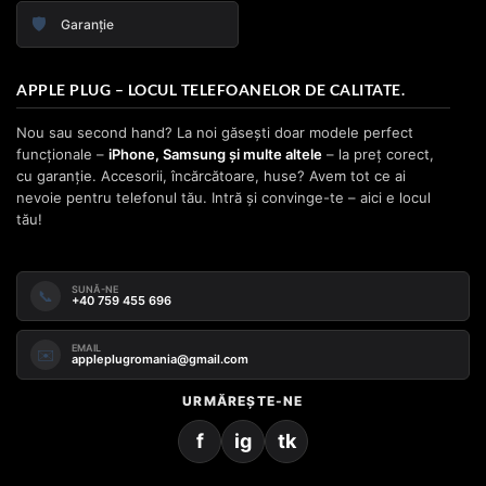
🛡️
Garanție
APPLE PLUG – LOCUL TELEFOANELOR DE CALITATE.
Nou sau second hand? La noi găsești doar modele perfect
funcționale –
iPhone, Samsung și multe altele
– la preț corect,
cu garanție. Accesorii, încărcătoare, huse? Avem tot ce ai
nevoie pentru telefonul tău. Intră și convinge-te – aici e locul
tău!
SUNĂ-NE
📞
+40 759 455 696
EMAIL
✉️
appleplugromania@gmail.com
URMĂREȘTE-NE
f
ig
tk