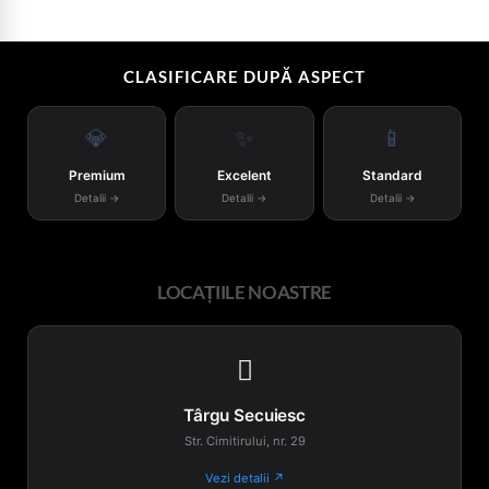
CLASIFICARE DUPĂ ASPECT
💎
✨
📱
Premium
Excelent
Standard
Detalii →
Detalii →
Detalii →
LOCAȚIILE NOASTRE

Târgu Secuiesc
Str. Cimitirului, nr. 29
Vezi detalii ↗