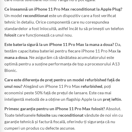
Ce înseamnă un iPhone 11 Pro Max reconditionat la Apple Plug?
Un model
reconditionat
este un dispozitiv care a fost verificat
tehnic în detaliu. Orice componentă care nu corespundea
standardelor a fost înlocuită, astfel încât tu să primești un telefon
folosit
care funcționează ca unul nou.
Este bateria sigură la un iPhone 11 Pro Max la mana a doua?
Da,
testăm capacitatea bateriei pentru fiecare iPhone 11 Pro Max
la
mana a doua
. Ne asigurăm că sănătatea acumulatorului este
optimă pentru a susține performanța de top a procesorului A13
Bionic.
Care este diferența de preț pentru un model refurbished față de
unul nou?
Alegând un iPhone 11 Pro Max
refurbished
, poți
economisi peste 50% față de prețul de lansare. Este cea mai
inteligentă metodă de a obține un flagship Apple la un
preț ieftin
.
Primesc garanție pentru un iPhone 11 Pro Max folosit?
Absolut.
Toate telefoanele
folosite
sau
reconditionat
vândute de noi vin cu
garanție tehnică și factură fiscală, oferindu-ți siguranța că nu
cumperi un produs cu defecte ascunse.