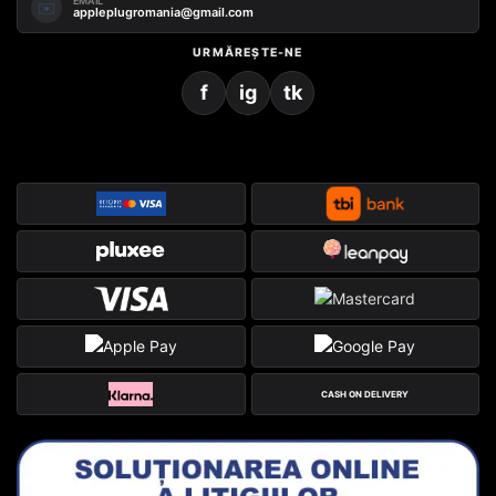
EMAIL
✉️
appleplugromania@gmail.com
URMĂREȘTE-NE
f
ig
tk
CASH ON DELIVERY