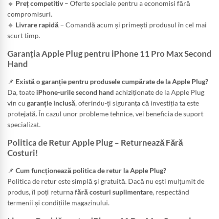
🔹
Preț competitiv
– Oferte speciale pentru a economisi fără
compromisuri.
🔹
Livrare rapidă
– Comandă acum și primești produsul în cel mai
scurt timp.
Garanția Apple Plug pentru iPhone 11 Pro Max Second
Hand
📌
Există o garanție pentru produsele cumpărate de la Apple Plug?
Da, toate
iPhone-urile second hand
achiziționate de la Apple Plug
vin cu
garanție inclusă
, oferindu-ți siguranța că investiția ta este
protejată. În cazul unor probleme tehnice, vei beneficia de suport
specializat.
Politica de Retur Apple Plug – Returnează Fără
Costuri!
📌
Cum funcționează politica de retur la Apple Plug?
Politica de retur este simplă și gratuită. Dacă nu ești mulțumit de
produs, îl poți returna
fără costuri suplimentare
, respectând
termenii și condițiile magazinului.