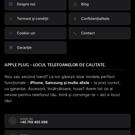
🏢
📰
Despre noi
Blog
⚖️
🔒
Termeni și condiții
Confidențialitate
🍪
📞
Cookie-uri
Contact
🛡️
Garanție
APPLE PLUG – LOCUL TELEFOANELOR DE CALITATE.
Nou sau second hand? La noi găsești doar modele perfect
funcționale –
iPhone, Samsung și multe altele
– la preț corect,
cu garanție. Accesorii, încărcătoare, huse? Avem tot ce ai
nevoie pentru telefonul tău. Intră și convinge-te – aici e locul
tău!
SUNĂ-NE
📞
+40 759 455 696