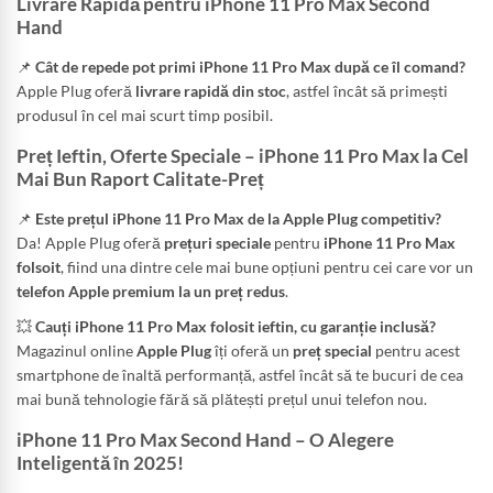
Livrare Rapidă pentru iPhone 11 Pro Max Second
Hand
📌
Cât de repede pot primi iPhone 11 Pro Max după ce îl comand?
Apple Plug oferă
livrare rapidă din stoc
, astfel încât să primești
produsul în cel mai scurt timp posibil.
Preț Ieftin, Oferte Speciale – iPhone 11 Pro Max la Cel
Mai Bun Raport Calitate-Preț
📌
Este prețul iPhone 11 Pro Max de la Apple Plug competitiv?
Da! Apple Plug oferă
prețuri speciale
pentru
iPhone 11 Pro Max
folsoit
, fiind una dintre cele mai bune opțiuni pentru cei care vor un
telefon Apple premium la un preț redus
.
💥
Cauți iPhone 11 Pro Max folosit ieftin, cu garanție inclusă?
Magazinul online
Apple Plug
îți oferă un
preț special
pentru acest
smartphone de înaltă performanță, astfel încât să te bucuri de cea
mai bună tehnologie fără să plătești prețul unui telefon nou.
iPhone 11 Pro Max Second Hand – O Alegere
Inteligentă în 2025!