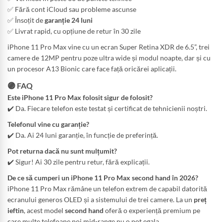
✅ Fără cont iCloud sau probleme ascunse
✅ Însoțit de
garanție 24 luni
✅ Livrat rapid, cu opțiune de retur în 30 zile
iPhone 11 Pro Max vine cu un ecran Super Retina XDR de 6.5”, trei
camere de 12MP pentru poze ultra wide și modul noapte, dar și cu
un procesor A13 Bionic care face față oricărei aplicații.
🟣 FAQ
Este iPhone 11 Pro Max folosit sigur de folosit?
✔️ Da. Fiecare telefon este testat și certificat de tehnicienii noștri.
Telefonul vine cu garanție?
✔️ Da. Ai 24 luni garanție, în funcție de preferință.
Pot returna dacă nu sunt mulțumit?
✔️ Sigur! Ai 30 zile pentru retur, fără explicații.
De ce să cumperi un iPhone 11 Pro Max second hand în 2026?
iPhone 11 Pro Max rămâne un telefon extrem de capabil datorită
ecranului generos OLED și a sistemului de trei camere. La un
preț
ieftin
, acest model
second hand
oferă o experiență premium pe
care multe telefoane noi mid-range nu o pot egala.