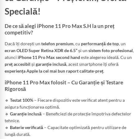
Specială!
De ce să alegi iPhone 11 Pro Max S.H la un preț
competitiv?
Dacă îți dorești un
telefon premium
, cu
performanță de top
, un
ecran OLED Super Retina XDR de 6.5”
și un
sistem foto profesional
,
atunci
iPhone 11 Pro Max second hand
este alegerea ideală. Cu un
preț accesibil
și
garanție inclusă
, acest smartphone îți oferă
experiența Apple la cel mai bun raport calitate-preț
.
iPhone 11 Pro Max folosit – Cu Garanție și Testare
Rigorosă
🔹
Testat 100%
– Fiecare dispozitiv este verificat atent pentru a
asigura funcționarea optimă.
🔹
Garanție inclusă
– Beneficiezi de protecție împotriva defectelor
tehnice.
🔹
Baterie verificată
– Capacitate optimizată pentru utilizare de
lungă durată.