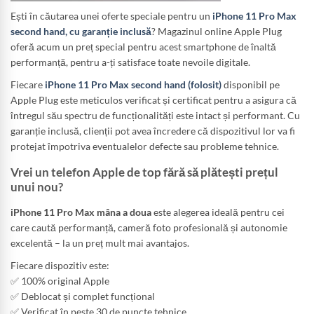
Ești în căutarea unei oferte speciale pentru un
iPhone 11 Pro Max
second hand, cu garanție inclusă
? Magazinul online Apple Plug
oferă acum un preț special pentru acest smartphone de înaltă
performanță, pentru a-ți satisface toate nevoile digitale.
Fiecare
iPhone 11 Pro Max second hand (folosit)
disponibil pe
Apple Plug este meticulos verificat și certificat pentru a asigura că
întregul său spectru de funcționalități este intact și performant. Cu
garanție inclusă, clienții pot avea încredere că dispozitivul lor va fi
protejat împotriva eventualelor defecte sau probleme tehnice.
Vrei un telefon Apple de top fără să plătești prețul
unui nou?
iPhone 11 Pro Max mâna a doua
este alegerea ideală pentru cei
care caută performanță, cameră foto profesională și autonomie
excelentă – la un preț mult mai avantajos.
Fiecare dispozitiv este:
✅ 100% original Apple
✅ Deblocat și complet funcțional
✅ Verificat în peste 30 de puncte tehnice