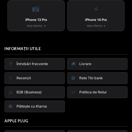
📸
⚡
iPhone 13 Pro
iPhone 14 Pro
Vezi oferta →
Vezi oferta →
INFORMAȚII UTILE
❓
🚚
Întrebări frecvente
Livrare
⭐
🏦
Recenzii
Rate Tbi bank
🤝
↩️
B2B (Business)
Politica de Retur
🛍️
Plătește cu Klarna
APPLE PLUG