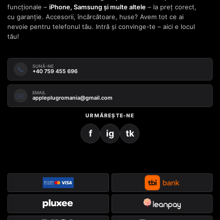
funcționale –
iPhone, Samsung și multe altele
– la preț corect,
cu garanție. Accesorii, încărcătoare, huse? Avem tot ce ai
nevoie pentru telefonul tău. Intră și convinge-te – aici e locul
tău!
SUNĂ-NE
📞
+40 759 455 696
EMAIL
✉️
appleplugromania@gmail.com
URMĂREȘTE-NE
f
ig
tk