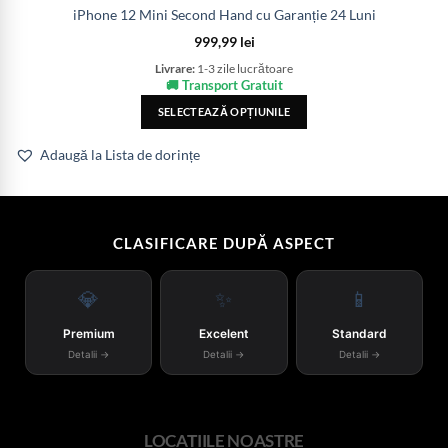
iPhone 12 Mini Second Hand cu Garanție 24 Luni
999,99
lei
Livrare:
1-3 zile lucrătoare
🚚 Transport Gratuit
SELECTEAZĂ OPȚIUNILE
Adaugă la Lista de dorințe
CLASIFICARE DUPĂ ASPECT
💎
✨
📱
Premium
Excelent
Standard
Detalii →
Detalii →
Detalii →
LOCAȚIILE NOASTRE