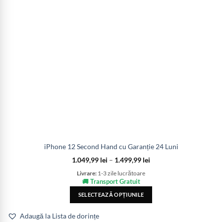
iPhone 12 Second Hand cu Garanție 24 Luni
1.049,99
lei
–
1.499,99
lei
Livrare:
1-3 zile lucrătoare
🚚 Transport Gratuit
SELECTEAZĂ OPȚIUNILE
Adaugă la Lista de dorințe