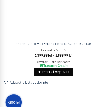
iPhone 12 Pro Max Second Hand cu Garanție 24 Luni
Evaluat la
5
din 5
1.399,99
lei
–
1.999,99
lei
Livrare:
1-3 zile lucrătoare
🚚 Transport Gratuit
SELECTEAZĂ OPȚIUNILE
Adaugă la Lista de dorințe
-200 lei