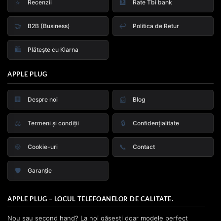
⭐
🏦
Recenzii
Rate Tbi bank
🤝
↩️
B2B (Business)
Politica de Retur
🛍️
Plătește cu Klarna
APPLE PLUG
🏢
📰
Despre noi
Blog
⚖️
🔒
Termeni și condiții
Confidențialitate
🍪
📞
Cookie-uri
Contact
🛡️
Garanție
APPLE PLUG – LOCUL TELEFOANELOR DE CALITATE.
Nou sau second hand? La noi găsești doar modele perfect