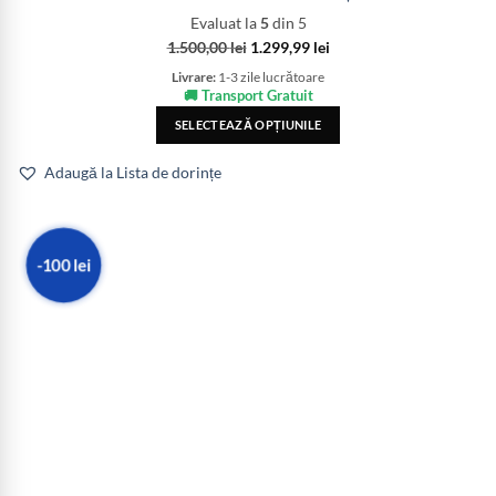
Evaluat la
5
din 5
1.500,00
lei
1.299,99
lei
Livrare:
1-3 zile lucrătoare
🚚 Transport Gratuit
SELECTEAZĂ OPȚIUNILE
Adaugă la Lista de dorințe
-100 lei