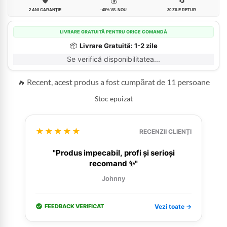
🛡️
💰
🔄
2 ANI GARANȚIE
-40% VS. NOU
30 ZILE RETUR
LIVRARE GRATUITĂ PENTRU ORICE COMANDĂ
📦
Livrare Gratuită: 1-2 zile
Se verifică disponibilitatea...
🔥 Recent, acest produs a fost cumpărat de 11 persoane
Stoc epuizat
★★★★★
RECENZII CLIENȚI
"Produs impecabil, profi și serioși
recomand ✨"
Johnny
FEEDBACK VERIFICAT
Vezi toate →