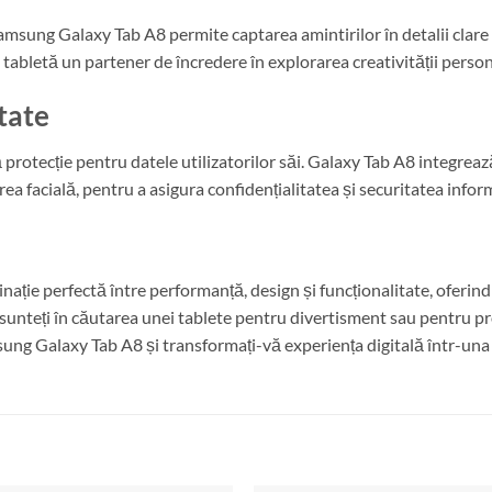
amsung Galaxy Tab A8 permite captarea amintirilor în detalii clare și
 tabletă un partener de încredere în explorarea creativității persona
itate
otecție pentru datele utilizatorilor săi. Galaxy Tab A8 integrează 
a facială, pentru a asigura confidențialitatea și securitatea inform
ie perfectă între performanță, design și funcționalitate, oferind u
ă sunteți în căutarea unei tablete pentru divertisment sau pentru p
sung Galaxy Tab A8 și transformați-vă experiența digitală într-una