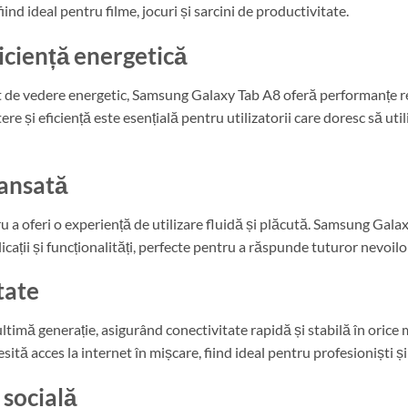
iind ideal pentru filme, jocuri și sarcini de productivitate.
iciență energetică
ct de vedere energetic, Samsung Galaxy Tab A8 oferă performanțe 
re și eficiență este esențială pentru utilizatorii care doresc să utili
vansată
ru a oferi o experiență de utilizare fluidă și plăcută. Samsung Gal
cații și funcționalități, perfecte pentru a răspunde tuturor nevoilo
tate
ltimă generație, asigurând conectivitate rapidă și stabilă în oric
ită acces la internet în mișcare, fiind ideal pentru profesioniști ș
 socială