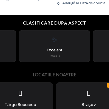
Adaugă la Lista de dorințe
CLASIFICARE DUPĂ ASPECT
✨
Excelent
Detalii →
LOCAȚIILE NOASTRE


Târgu Secuiesc
Brașov