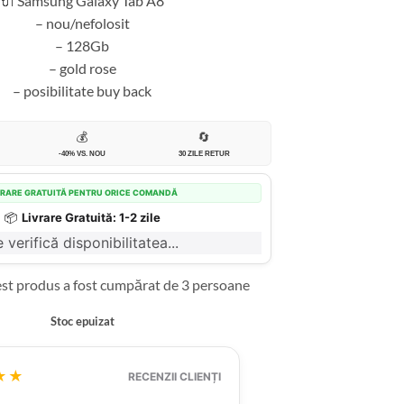
🔌 Samsung Galaxy Tab A8
– nou/nefolosit
– 128Gb
– gold rose
– posibilitate buy back
💰
🔄
-40% VS. NOU
30 ZILE RETUR
VRARE GRATUITĂ PENTRU ORICE COMANDĂ
📦
Livrare Gratuită: 1-2 zile
 verifică disponibilitatea...
est produs a fost cumpărat de 3 persoane
Stoc epuizat
★★
RECENZII CLIENȚI