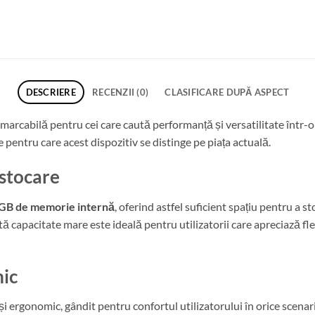
DESCRIERE
RECENZII (0)
CLASIFICARE DUPĂ ASPECT
rcabilă pentru cei care caută performanță și versatilitate într-o t
le pentru care acest dispozitiv se distinge pe piața actuală.
 stocare
GB de memorie internă
, oferind astfel suficient spațiu pentru a sto
tă capacitate mare este ideală pentru utilizatorii care apreciază fle
mic
i ergonomic, gândit pentru confortul utilizatorului în orice scenar