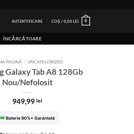
0
AUTENTIFICARE
COȘ /
0,00
LEI
ÎNCĂRCĂTOARE
MA PAGINĂ
/
UNCATEGORIZED
g Galaxy Tab A8 128Gb
Nou/Nefolosit
949,99
lei
Baterie 90%+ Garantată