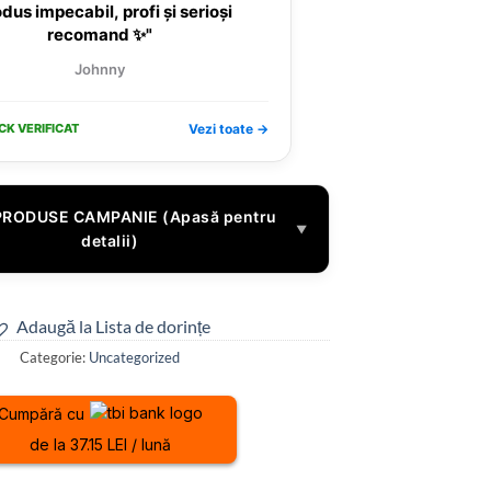
dus impecabil, profi și serioși
recomand ✨"
Johnny
CK VERIFICAT
Vezi toate →
PRODUSE CAMPANIE (Apasă pentru
▼
detalii)
Adaugă la Lista de dorințe
Categorie:
Uncategorized
Cumpără cu
de la 37.15 LEI / lună