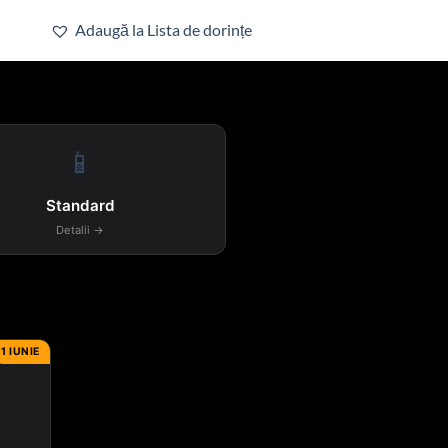
Adaugă la Lista de dorințe
📱
Standard
Detalii →
1 IUNIE