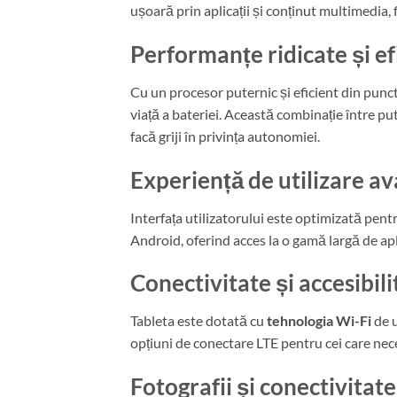
ușoară prin aplicații și conținut multimedia, f
Performanțe ridicate și ef
Cu un procesor puternic și eficient din pun
viață a bateriei. Această combinație între pute
facă griji în privința autonomiei.
Experiență de utilizare a
Interfața utilizatorului este optimizată pent
Android, oferind acces la o gamă largă de apli
Conectivitate și accesibili
Tableta este dotată cu
tehnologia Wi-Fi
de u
opțiuni de conectare LTE pentru cei care neces
Fotografii și conectivitate