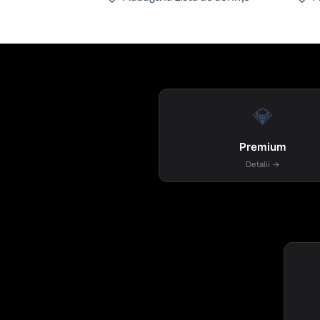
💎
Premium
Detalii →