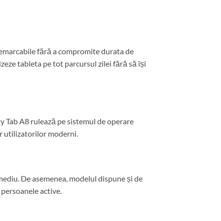
remarcabile fără a compromite durata de
zeze tableta pe tot parcursul zilei fără să își
axy Tab A8 rulează pe sistemul de operare
r utilizatorilor moderni.
e mediu. De asemenea, modelul dispune și de
i persoanele active.