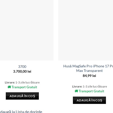
Husă MagSafe Pro iPhone 17 P
3700
Max Transparent
3.700,00
lei
84,99
lei
Livrare:
1-3 zile lucrătoare
Livrare:
1-3 zile lucrătoare
🚚 Transport Gratuit
🚚 Transport Gratuit
ADAUGĂ ÎN COȘ
ADAUGĂ ÎN COȘ
daugă la Lista de dorințe