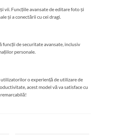
 vii. Funcțiile avansate de editare foto și
le și a conectării cu cei dragi.
funcții de securitate avansate, inclusiv
ațiilor personale.
tilizatorilor o experiență de utilizare de
roductivitate, acest model vă va satisface cu
 remarcabilă!