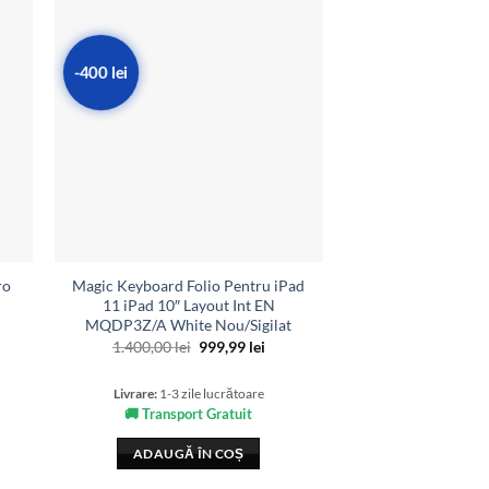
-400 lei
ro
Magic Keyboard Folio Pentru iPad
Bate
11 iPad 10″ Layout Int EN
149,0
MQDP3Z/A White Nou/Sigilat
Prețul
Prețul
1.400,00
lei
999,99
lei
Livrare:
1-3 zil
inițial
curent
a
este:
🚚 Transpor
fost:
999,99 lei.
Livrare:
1-3 zile lucrătoare
1.400,00 lei.
🚚 Transport Gratuit
ADAUGĂ 
ADAUGĂ ÎN COȘ
Adaugă la Lista