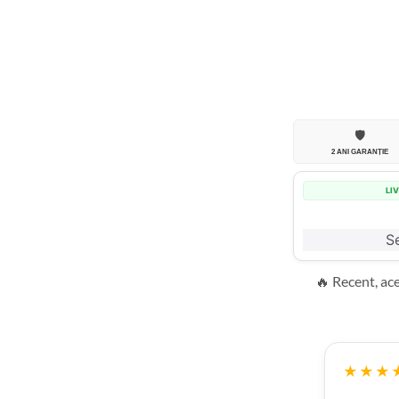
🛡️
2 ANI GARANȚIE
LI
Se
🔥 Recent, ac
★★★