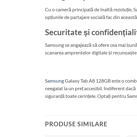
Cu o cameră principală de înaltă rezoluție, S
opțiunile de partajare socială fac din această
Securitate și confidențial
Samsung se angajează să ofere cea mai bună pr
scanarea amprentelor digitale și recunoaștere
Samsung
Galaxy Tab A8 128GB este o combinaț
neegalat la un preț accesibil. Indiferent dac
siguranță toate cerințele. Optați pentru Sam
PRODUSE SIMILARE