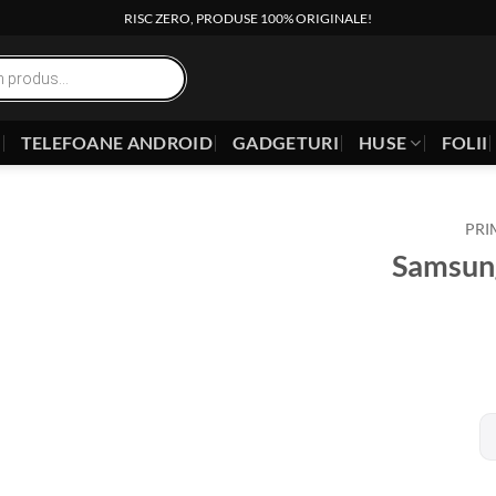
RISC ZERO, PRODUSE 100% ORIGINALE!
E
TELEFOANE ANDROID
GADGETURI
HUSE
FOLII
PRI
Samsun