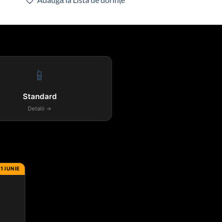
📱
Standard
Detalii →
1 IUNIE