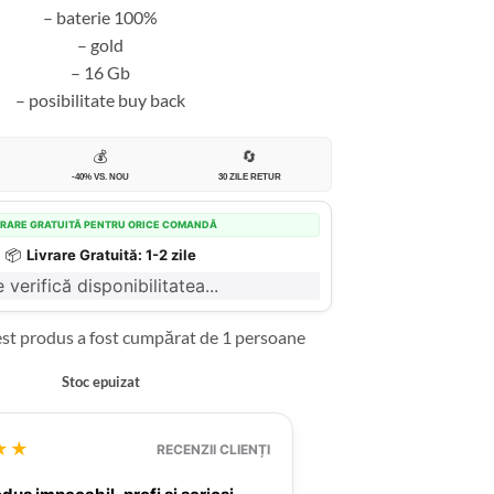
– baterie 100%
– gold
– 16 Gb
– posibilitate buy back
💰
🔄
-40% VS. NOU
30 ZILE RETUR
VRARE GRATUITĂ PENTRU ORICE COMANDĂ
📦
Livrare Gratuită: 1-2 zile
 verifică disponibilitatea...
est produs a fost cumpărat de 1 persoane
Stoc epuizat
★★
RECENZII CLIENȚI