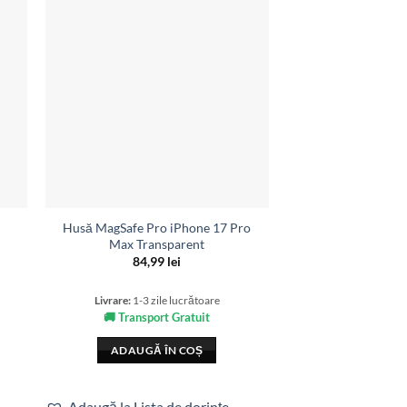
Husă MagSafe Pro iPhone 17 Pro
Card C
Max Transparent
10,0
84,99
lei
Livrare:
1-3 zil
Livrare:
1-3 zile lucrătoare
🚚 Transpor
🚚 Transport Gratuit
ADAUGĂ 
ADAUGĂ ÎN COȘ
Adaugă la Lista
Adaugă la Lista de dorințe