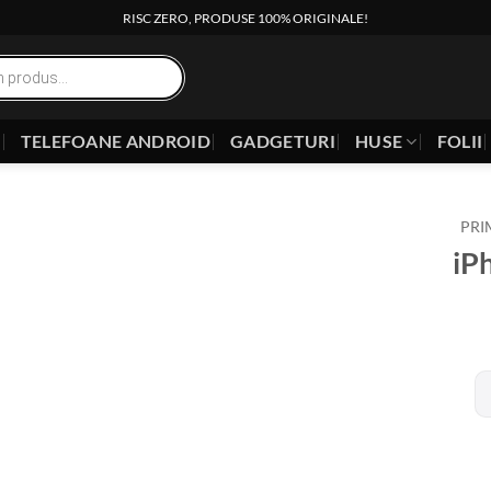
RISC ZERO, PRODUSE 100% ORIGINALE!
E
TELEFOANE ANDROID
GADGETURI
HUSE
FOLII
PRI
iP