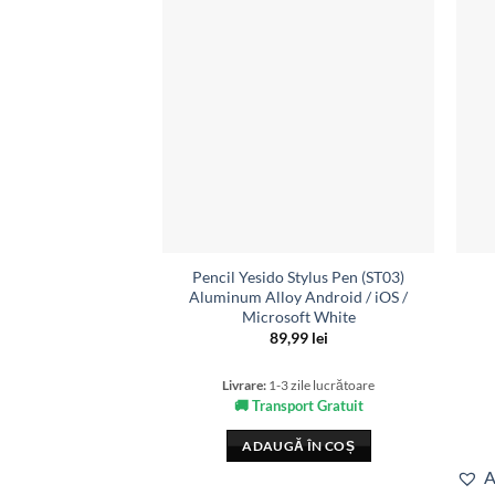
Pencil Yesido Stylus Pen (ST03)
Aluminum Alloy Android / iOS /
Microsoft White
89,99
lei
Livrare:
1-3 zile lucrătoare
🚚 Transport Gratuit
ADAUGĂ ÎN COȘ
A