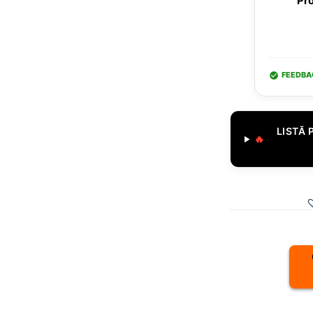
"Pro
FEEDBA
LISTĂ 
🔥