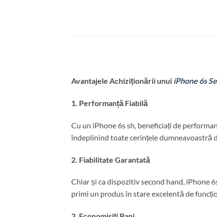
Avantajele Achiziționării unui
iPhone 6s S
1. Performanță Fiabilă
Cu un iPhone 6s sh, beneficiați de performanț
îndeplinind toate cerințele dumneavoastră di
2. Fiabilitate Garantată
Chiar și ca dispozitiv second hand, iPhone 6s 
primi un produs în stare excelentă de funcți
3. Economisiți Bani