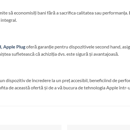
ite să economisiți bani fără a sacrifica calitatea sau performanța.
 integral.
, Apple Plug
oferă garanție pentru dispozitivele second hand, asig
iștea sufletească că achiziția dvs. este sigură și avantajoasă.
e un dispozitiv de încredere la un preț accesibil, beneficiind de per
rofita de această ofertă și de a vă bucura de tehnologia Apple într