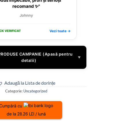
dus impecabil, profi și serioși
recomand ✨"
Johnny
CK VERIFICAT
Vezi toate →
PRODUSE CAMPANIE (Apasă pentru
▼
detalii)
Adaugă la Lista de dorințe
Categorie:
Uncategorized
Cumpără cu
de la 28.26 LEI / lună