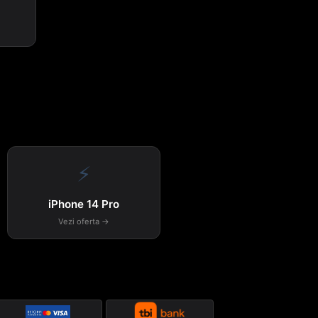
⚡
iPhone 14 Pro
Vezi oferta →