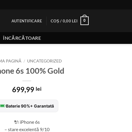
0
AUTENTIFICARE
COȘ /
0,00
LEI
ÎNCĂRCĂTOARE
MA PAGINĂ
/
UNCATEGORIZED
hone 6s 100% Gold
699,99
lei
Baterie 90%+ Garantată
🔌 iPhone 6s
– stare excelentă 9/10