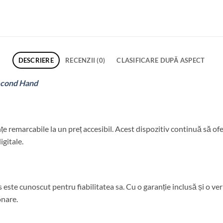
DESCRIERE
RECENZII (0)
CLASIFICARE DUPĂ ASPECT
econd Hand
e remarcabile la un preț accesibil. Acest dispozitiv continuă să ofe
gitale.
este cunoscut pentru fiabilitatea sa. Cu o garanție inclusă și o veri
onare.