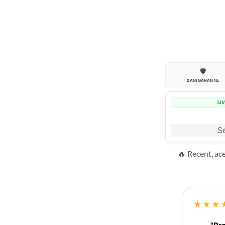
🛡️
2 ANI GARANȚIE
LI
Se
🔥 Recent, ac
★★★