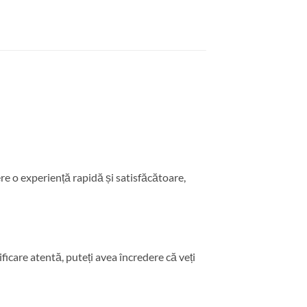
re o experiență rapidă și satisfăcătoare,
ficare atentă, puteți avea încredere că veți