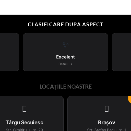
CLASIFICARE DUPĂ ASPECT
✨
Excelent
Detalii →
LOCAȚIILE NOASTRE


Târgu Secuiesc
Brașov
Str. Cimitirului, nr. 29
Str. Ștefan Baciu, nr. 1