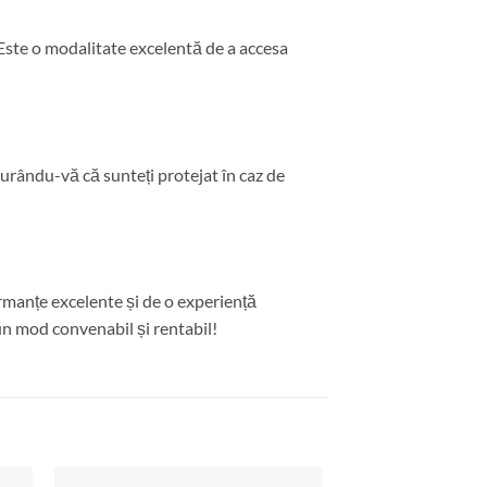
 Este o modalitate excelentă de a accesa
urându-vă că sunteți protejat în caz de
formanțe excelente și de o experiență
-un mod convenabil și rentabil!