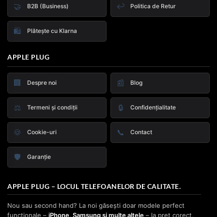
🤝
↩️
B2B (Business)
Politica de Retur
🛍️
Plătește cu Klarna
APPLE PLUG
🏢
📰
Despre noi
Blog
⚖️
🔒
Termeni și condiții
Confidențialitate
🍪
📞
Cookie-uri
Contact
🛡️
Garanție
APPLE PLUG – LOCUL TELEFOANELOR DE CALITATE.
Nou sau second hand? La noi găsești doar modele perfect
funcționale –
iPhone, Samsung și multe altele
– la preț corect,