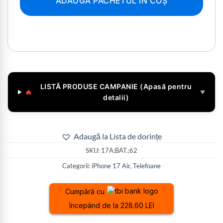
ADAUGĂ PACHETUL ÎN COȘ
LISTĂ PRODUSE CAMPANIE (Apasă pentru
🔥
▼
detalii)
Adaugă la Lista de dorințe
SKU:
17A;BAT.;62
Categorii:
iPhone 17 Air
,
Telefoane
Cumpără cu
începând de la 228.60 LEI