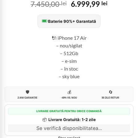
Prețul
Prețul
7.450,00
6.999,99
lei
lei
inițial
curent
a
este:
Baterie 90%+ Garantată
fost:
6.999,99 
7.450,00 lei.
🔌 iPhone 17 Air
– nou/sigilat
– 512Gb
– e-sim
– în stoc
– sky blue
🛡️
💰
🔄
2 ANI GARANȚIE
-40% VS. NOU
30 ZILE RETUR
LIVRARE GRATUITĂ PENTRU ORICE COMANDĂ
📦
Livrare Gratuită: 1-2 zile
Se verifică disponibilitatea...
Stoc epuizat