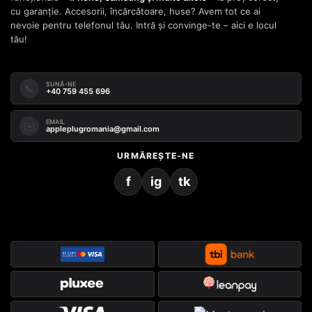
cu garanție. Accesorii, încărcătoare, huse? Avem tot ce ai
nevoie pentru telefonul tău. Intră și convinge-te – aici e locul
tău!
SUNĂ-NE
📞
+40 759 455 696
EMAIL
✉️
appleplugromania@gmail.com
URMĂREȘTE-NE
f
ig
tk