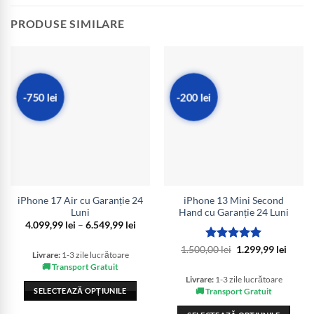
PRODUSE SIMILARE
-750 lei
-200 lei
iPhone 17 Air cu Garanție 24
iPhone 13 Mini Second
Luni
Hand cu Garanție 24 Luni
Interval
4.099,99
lei
–
6.549,99
lei
de
prețuri:
Evaluat la
Prețul
Prețul
1.500,00
lei
1.299,99
lei
4.099,99 lei
Livrare:
1-3 zile lucrătoare
inițial
curen
5
din 5
până
a
este:
🚚 Transport Gratuit
la
fost:
1.299,
6.549,99 lei
Livrare:
1-3 zile lucrătoare
1.500,00 lei.
SELECTEAZĂ OPȚIUNILE
🚚 Transport Gratuit
Acest