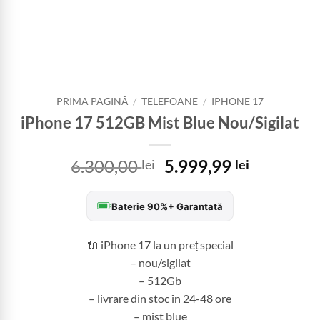
PRIMA PAGINĂ
/
TELEFOANE
/
IPHONE 17
iPhone 17 512GB Mist Blue Nou/Sigilat
Prețul
Prețul
6.300,00
5.999,99
lei
lei
inițial
curent
a
este:
Baterie 90%+ Garantată
fost:
5.999,99 
6.300,00 lei.
🔌 iPhone 17 la un preț special
– nou/sigilat
– 512Gb
– livrare din stoc în 24-48 ore
– mist blue