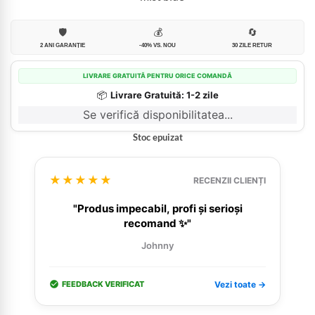
🛡️
💰
🔄
2 ANI GARANȚIE
-40% VS. NOU
30 ZILE RETUR
LIVRARE GRATUITĂ PENTRU ORICE COMANDĂ
📦
Livrare Gratuită: 1-2 zile
Se verifică disponibilitatea...
Stoc epuizat
★★★★★
RECENZII CLIENȚI
"Produs impecabil, profi și serioși
recomand ✨"
Johnny
FEEDBACK VERIFICAT
Vezi toate →