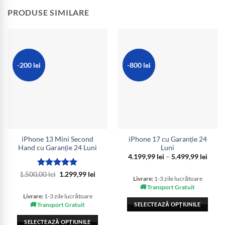
PRODUSE SIMILARE
-200 lei
-800 lei
iPhone 13 Mini Second
iPhone 17 cu Garanție 24
Hand cu Garanție 24 Luni
Luni
Interv
4.199,99
lei
–
5.499,99
lei
de
prețur
Evaluat la
Prețul
Prețul
1.500,00
lei
1.299,99
lei
4.199,
Livrare:
1-3 zile lucrătoare
inițial
curent
5
din 5
până
a
este:
🚚 Transport Gratuit
la
fost:
1.299,99 lei.
5.499,
Livrare:
1-3 zile lucrătoare
1.500,00 lei.
SELECTEAZĂ OPȚIUNILE
🚚 Transport Gratuit
Acest
SELECTEAZĂ OPȚIUNILE