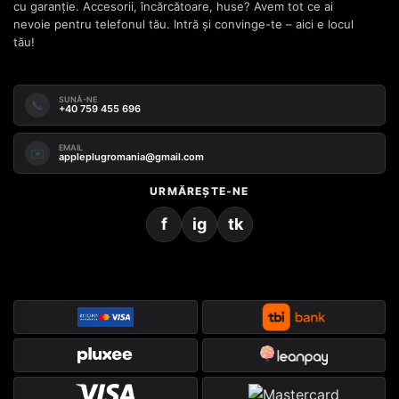
cu garanție. Accesorii, încărcătoare, huse? Avem tot ce ai
nevoie pentru telefonul tău. Intră și convinge-te – aici e locul
tău!
SUNĂ-NE
📞
+40 759 455 696
EMAIL
✉️
appleplugromania@gmail.com
URMĂREȘTE-NE
f
ig
tk