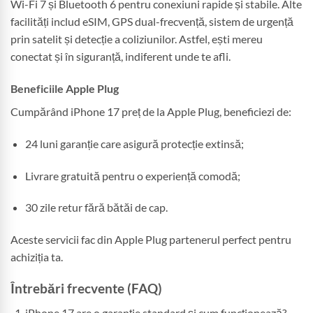
Wi-Fi 7 și Bluetooth 6 pentru conexiuni rapide și stabile. Alte
facilități includ eSIM, GPS dual-frecvență, sistem de urgență
prin satelit și detecție a coliziunilor. Astfel, ești mereu
conectat și în siguranță, indiferent unde te afli.
Beneficiile Apple Plug
Cumpărând iPhone 17 preț de la Apple Plug, beneficiezi de:
24 luni garanție care asigură protecție extinsă;
Livrare gratuită pentru o experiență comodă;
30 zile retur fără bătăi de cap.
Aceste servicii fac din Apple Plug partenerul perfect pentru
achiziția ta.
Întrebări frecvente (FAQ)
iPhone 17 are o garanție standard și cum funcționează?