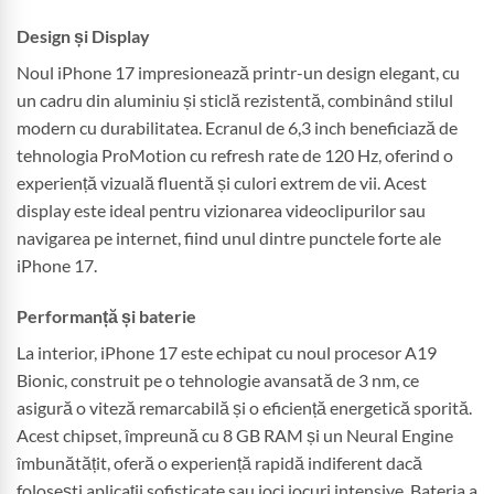
Design și Display
Noul iPhone 17 impresionează printr-un design elegant, cu
un cadru din aluminiu și sticlă rezistentă, combinând stilul
modern cu durabilitatea. Ecranul de 6,3 inch beneficiază de
tehnologia ProMotion cu refresh rate de 120 Hz, oferind o
experiență vizuală fluentă și culori extrem de vii. Acest
display este ideal pentru vizionarea videoclipurilor sau
navigarea pe internet, fiind unul dintre punctele forte ale
iPhone 17.
Performanță și baterie
La interior, iPhone 17 este echipat cu noul procesor A19
Bionic, construit pe o tehnologie avansată de 3 nm, ce
asigură o viteză remarcabilă și o eficiență energetică sporită.
Acest chipset, împreună cu 8 GB RAM și un Neural Engine
îmbunătățit, oferă o experiență rapidă indiferent dacă
folosești aplicații sofisticate sau joci jocuri intensive. Bateria a