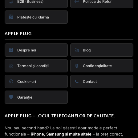
🤝
↩️
B2B (Business)
Politica de Retur
🛍️
Plătește cu Klarna
APPLE PLUG
🏢
📰
Despre noi
Blog
⚖️
🔒
Termeni și condiții
Confidențialitate
🍪
📞
Cookie-uri
Contact
🛡️
Garanție
APPLE PLUG – LOCUL TELEFOANELOR DE CALITATE.
Nou sau second hand? La noi găsești doar modele perfect
funcționale –
iPhone, Samsung și multe altele
– la preț corect,