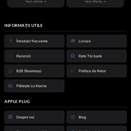
Vezi oferta →
Vezi oferta →
INFORMAȚII UTILE
❓
🚚
Întrebări frecvente
Livrare
⭐
🏦
Recenzii
Rate Tbi bank
🤝
↩️
B2B (Business)
Politica de Retur
🛍️
Plătește cu Klarna
APPLE PLUG
🏢
📰
Despre noi
Blog