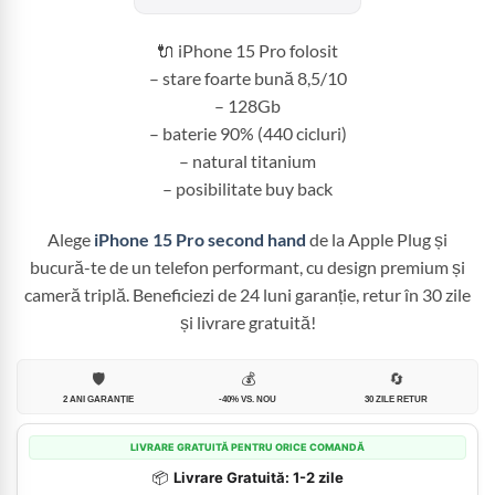
fost:
3.449,99 
4.050,00 lei.
🔌 iPhone 15 Pro folosit
– stare foarte bună 8,5/10
– 128Gb
– baterie 90% (440 cicluri)
– natural titanium
– posibilitate buy back
Alege
iPhone 15 Pro second hand
de la Apple Plug și
bucură-te de un telefon performant, cu design premium și
cameră triplă. Beneficiezi de 24 luni garanție, retur în 30 zile
și livrare gratuită!
🛡️
💰
🔄
2 ANI GARANȚIE
-40% VS. NOU
30 ZILE RETUR
LIVRARE GRATUITĂ PENTRU ORICE COMANDĂ
📦
Livrare Gratuită: 1-2 zile