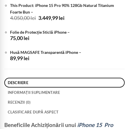
This Product: iPhone 15 Pro 90% 128Gb Natural Titanium
Foarte Bun
–
Prețul
Prețul
4.050,00
lei
3.449,99
lei
inițial
curent
a
este:
Folie de Protecție Sticlă iPhone
–
fost:
3.449,99 lei.
75,00
lei
4.050,00 lei.
Husă MAGSAFE Transparentă iPhone
–
89,99
lei
DESCRIERE
INFORMAȚII SUPLIMENTARE
RECENZII (0)
CLASIFICARE DUPĂ ASPECT
Beneficiile Achiziționării unui
iPhone 15 Pro