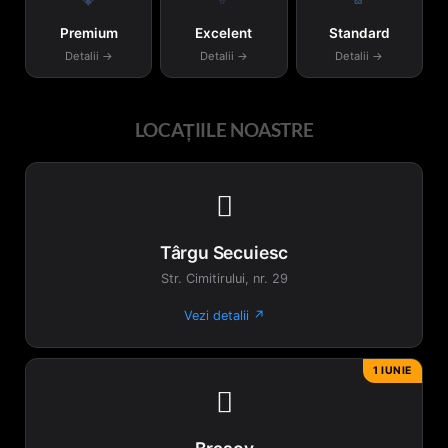
în
Premium
Excelent
Standard
pagina
Detalii →
Detalii →
Detalii →
produsului.
LOCAȚIILE NOASTRE

Târgu Secuiesc
Str. Cimitirului, nr. 29
Vezi detalii ↗
1 IUNIE
