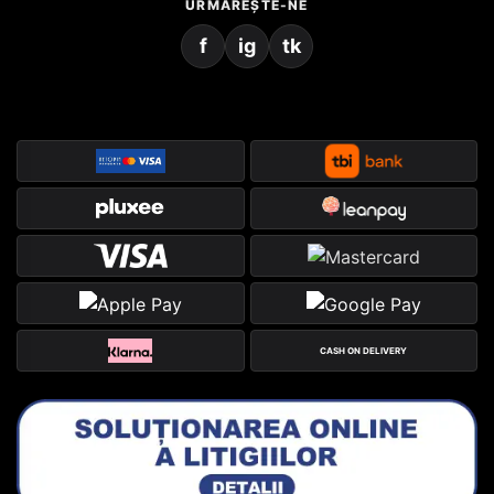
URMĂREȘTE-NE
f
ig
tk
CASH ON DELIVERY