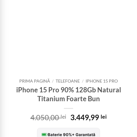
PRIMA PAGINĂ
/
TELEFOANE
/
IPHONE 15 PRO
iPhone 15 Pro 90% 128Gb Natural
Titanium Foarte Bun
Prețul
Prețul
4.050,00
3.449,99
lei
lei
inițial
curent
a
este:
Baterie 90%+ Garantată