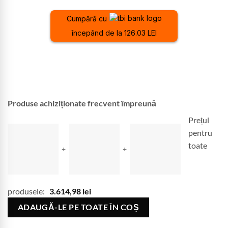
Cumpără cu
începând de la 126.03 LEI
Produse achiziționate frecvent împreună
Prețul
pentru
toate
+
+
produsele:
3.614,98
lei
ADAUGĂ-LE PE TOATE ÎN COȘ