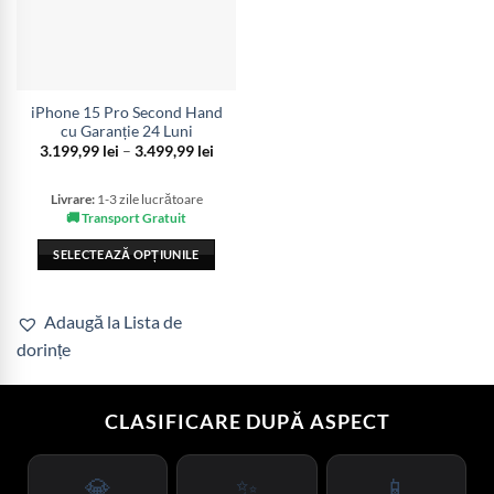
iPhone 15 Pro Second Hand
cu Garanție 24 Luni
Interval
3.199,99
lei
–
3.499,99
lei
de
prețuri:
3.199,99 lei
Livrare:
1-3 zile lucrătoare
până
🚚 Transport Gratuit
la
3.499,99 lei
SELECTEAZĂ OPȚIUNILE
Acest
produs
Adaugă la Lista de
are
dorințe
mai
multe
variații.
CLASIFICARE DUPĂ ASPECT
Opțiunile
pot
fi
💎
✨
📱
alese