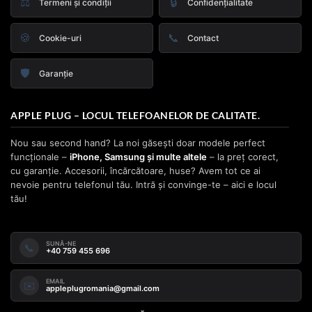
⚖️
🔒
Termeni și condiții
Confidențialitate
🍪
📞
Cookie-uri
Contact
🛡️
Garanție
APPLE PLUG – LOCUL TELEFOANELOR DE CALITATE.
Nou sau second hand? La noi găsești doar modele perfect
funcționale –
iPhone, Samsung și multe altele
– la preț corect,
cu garanție. Accesorii, încărcătoare, huse? Avem tot ce ai
nevoie pentru telefonul tău. Intră și convinge-te – aici e locul
tău!
SUNĂ-NE
📞
+40 759 455 696
EMAIL
✉️
appleplugromania@gmail.com