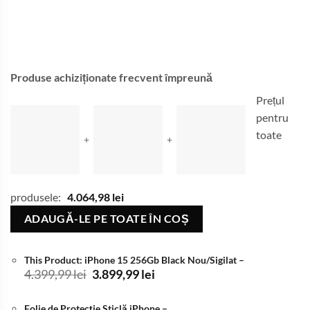
Produse achiziționate frecvent împreună
Prețul
pentru
toate
+
+
produsele:
4.064,98
lei
ADAUGĂ-LE PE TOATE ÎN COȘ
This Product: iPhone 15 256Gb Black Nou/Sigilat
–
Prețul
Prețul
4.399,99
lei
3.899,99
lei
inițial
curent
a
este:
Folie de Protecție Sticlă iPhone
–