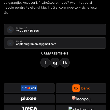
cu garanție. Accesorii, încărcătoare, huse? Avem tot ce ai
nevoie pentru telefonul tău. Intră și convinge-te – aici e locul
tău!
SUNĂ-NE
📞
+40 759 455 696
EMAIL
✉️
appleplugromania@gmail.com
URMĂREȘTE-NE
f
ig
tk