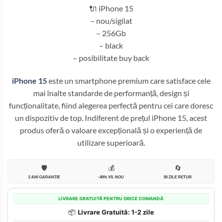
4.399,99 lei.
🔌 iPhone 15
– nou/sigilat
– 256Gb
– black
– posibilitate buy back
iPhone 15
este un smartphone premium care satisface cele
mai înalte standarde de performanță, design și
funcționalitate, fiind alegerea perfectă pentru cei care doresc
un dispozitiv de top. Indiferent de prețul iPhone 15, acest
produs oferă o valoare excepțională și o experiență de
utilizare superioară.
🛡️
💰
🔄
2 ANI GARANȚIE
-40% VS. NOU
30 ZILE RETUR
LIVRARE GRATUITĂ PENTRU ORICE COMANDĂ
📦
Livrare Gratuită: 1-2 zile