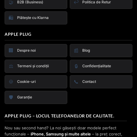
🤝
↩️
B2B (Business)
Politica de Retur
🛍️
Plătește cu Klarna
APPLE PLUG
🏢
📰
Despre noi
Blog
⚖️
🔒
Termeni și condiții
Confidențialitate
🍪
📞
Cookie-uri
Contact
🛡️
Garanție
APPLE PLUG – LOCUL TELEFOANELOR DE CALITATE.
Nou sau second hand? La noi găsești doar modele perfect
funcționale –
iPhone, Samsung și multe altele
– la preț corect,