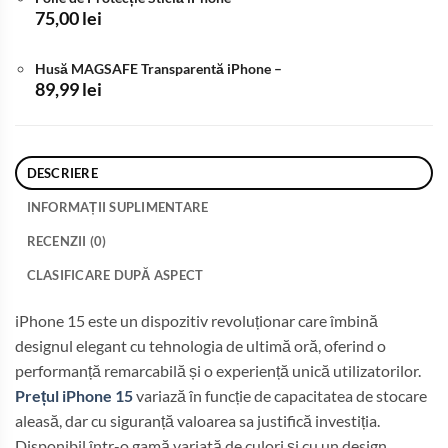
fost:
3.899,99 lei.
75,00
lei
4.399,99 lei.
Husă MAGSAFE Transparentă iPhone
–
89,99
lei
DESCRIERE
INFORMAȚII SUPLIMENTARE
RECENZII (0)
CLASIFICARE DUPĂ ASPECT
iPhone 15 este un dispozitiv revoluționar care îmbină
designul elegant cu tehnologia de ultimă oră, oferind o
performanță remarcabilă și o experiență unică utilizatorilor.
Prețul iPhone 15
variază în funcție de capacitatea de stocare
aleasă, dar cu siguranță valoarea sa justifică investiția.
Disponibil într-o gamă variată de culori și cu un design