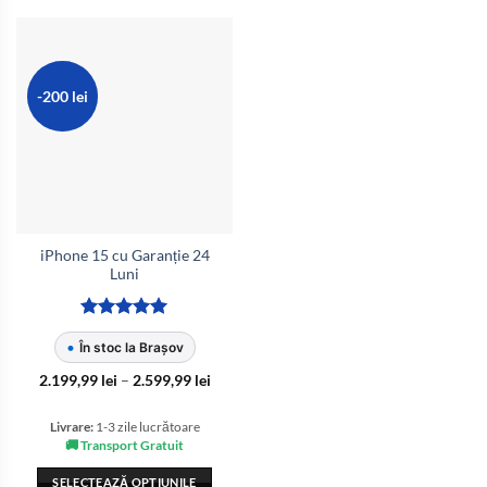
-200 lei
iPhone 15 cu Garanție 24
Luni
Evaluat la
•
În stoc la Brașov
5
din 5
Interval
2.199,99
lei
–
2.599,99
lei
de
prețuri:
2.199,99 lei
Livrare:
1-3 zile lucrătoare
până
🚚 Transport Gratuit
la
2.599,99 lei
SELECTEAZĂ OPȚIUNILE