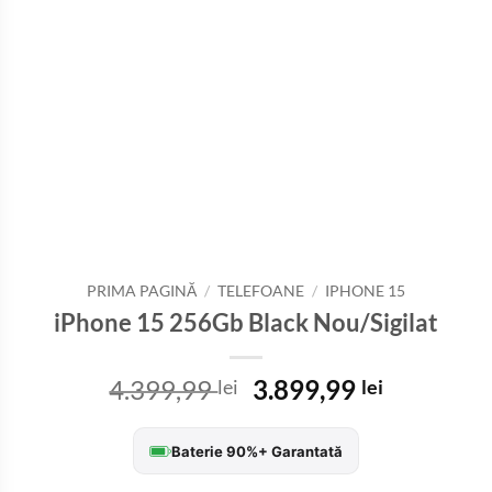
PRIMA PAGINĂ
/
TELEFOANE
/
IPHONE 15
iPhone 15 256Gb Black Nou/Sigilat
Prețul
Prețul
4.399,99
3.899,99
lei
lei
inițial
curent
a
este:
Baterie 90%+ Garantată
fost:
3.899,99 