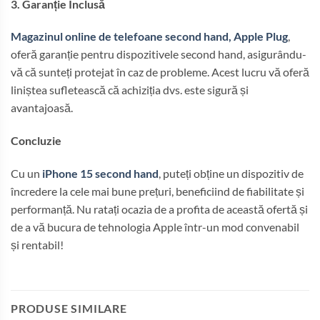
3. Garanție Inclusă
Magazinul online de telefoane second hand, Apple Plug
,
oferă garanție pentru dispozitivele second hand, asigurându-
vă că sunteți protejat în caz de probleme. Acest lucru vă oferă
liniștea sufletească că achiziția dvs. este sigură și
avantajoasă.
Concluzie
Cu un
iPhone 15 second hand
, puteți obține un dispozitiv de
încredere la cele mai bune prețuri, beneficiind de fiabilitate și
performanță. Nu ratați ocazia de a profita de această ofertă și
de a vă bucura de tehnologia Apple într-un mod convenabil
și rentabil!
PRODUSE SIMILARE