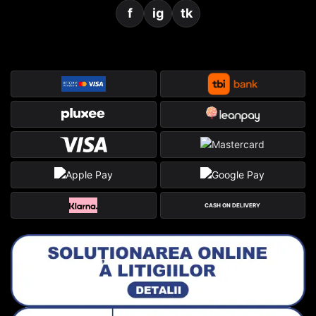
f
ig
tk
CASH ON DELIVERY