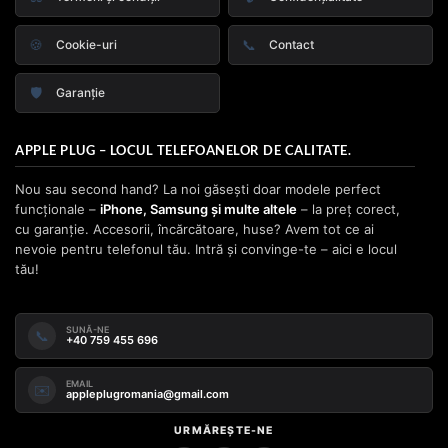
🍪
📞
Cookie-uri
Contact
🛡️
Garanție
APPLE PLUG – LOCUL TELEFOANELOR DE CALITATE.
Nou sau second hand? La noi găsești doar modele perfect
funcționale –
iPhone, Samsung și multe altele
– la preț corect,
cu garanție. Accesorii, încărcătoare, huse? Avem tot ce ai
nevoie pentru telefonul tău. Intră și convinge-te – aici e locul
tău!
SUNĂ-NE
📞
+40 759 455 696
EMAIL
✉️
appleplugromania@gmail.com
URMĂREȘTE-NE