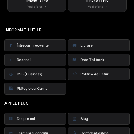
iPhone 13 Pro
iPhone 14 Pro
Vezi oferta →
Vezi oferta →
INFORMAȚII UTILE
❓
🚚
Întrebări frecvente
Livrare
⭐
🏦
Recenzii
Rate Tbi bank
🤝
↩️
B2B (Business)
Politica de Retur
🛍️
Plătește cu Klarna
APPLE PLUG
🏢
📰
Despre noi
Blog
⚖️
🔒
Termeni și condiții
Confidențialitate