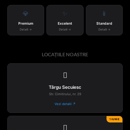
💎
✨
📱
Premium
Excelent
Standard
Detalii →
Detalii →
Detalii →
LOCAȚIILE NOASTRE

Târgu Secuiesc
Str. Cimitirului, nr. 29
Vezi detalii ↗
1 IUNIE
