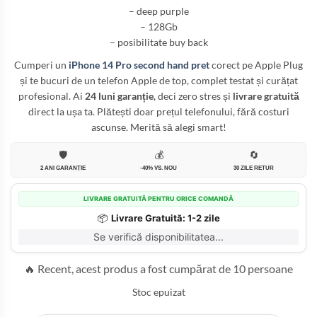
– deep purple
– 128Gb
– posibilitate buy back
Cumperi un
iPhone 14 Pro second hand pret
corect pe Apple Plug
și te bucuri de un telefon Apple de top, complet testat și curățat
profesional. Ai
24 luni garanție
, deci zero stres și
livrare gratuită
direct la ușa ta. Plătești doar prețul telefonului, fără costuri
ascunse. Merită să alegi smart!
🛡️
💰
🔄
2 ANI GARANȚIE
-40% VS. NOU
30 ZILE RETUR
LIVRARE GRATUITĂ PENTRU ORICE COMANDĂ
📦
Livrare Gratuită: 1-2 zile
Se verifică disponibilitatea...
🔥 Recent, acest produs a fost cumpărat de 10 persoane
Stoc epuizat