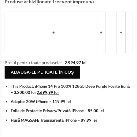
Produse achiziționate frecvent împreună
+
+
+
Prețul pentru toate produsele:
2.994,97
lei
ADAUGĂ-LE PE TOATE ÎN COȘ
This Product: iPhone 14 Pro 100% 128Gb Deep Purple Foarte Bună
–
3.200,00
lei
2.699,99
lei
Adaptor 20W iPhone
–
119,99
lei
Folie de Protecție Privacy/Privată iPhone
–
85,00
lei
Husă MAGSAFE Transparentă iPhone
–
89,99
lei