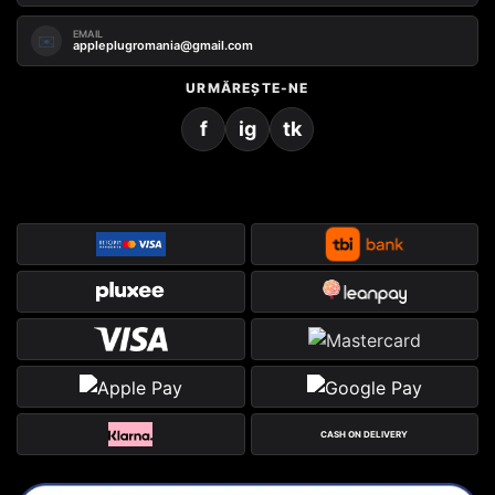
EMAIL
✉️
appleplugromania@gmail.com
URMĂREȘTE-NE
f
ig
tk
CASH ON DELIVERY