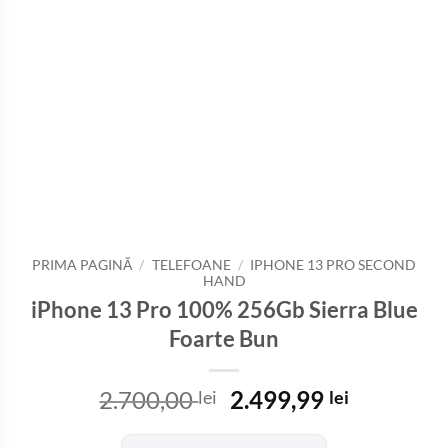
PRIMA PAGINĂ
/
TELEFOANE
/
IPHONE 13 PRO SECOND
HAND
iPhone 13 Pro 100% 256Gb Sierra Blue
Foarte Bun
Prețul
Prețul
2.700,00
2.499,99
lei
lei
inițial
curent
a
este: