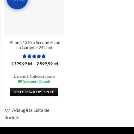
iPhone 13 Pro Second Hand
cu Garanție 24 Luni
Evaluat la
Interval
1.799,99
lei
–
2.599,99
lei
de
5
din 5
prețuri:
1.799,99 lei
Livrare:
1-3 zile lucrătoare
până
🚚 Transport Gratuit
la
2.599,99 lei
SELECTEAZĂ OPȚIUNILE
Acest
produs
Adaugă la Lista de
are
dorințe
mai
multe
variații.