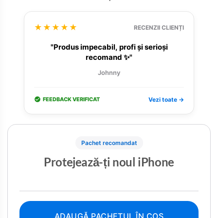
★★★★★
RECENZII CLIENȚI
"Produs impecabil, profi și serioși
recomand ✨"
Johnny
FEEDBACK VERIFICAT
Vezi toate →
Pachet recomandat
Protejează-ți noul iPhone
ADAUGĂ PACHETUL ÎN COȘ