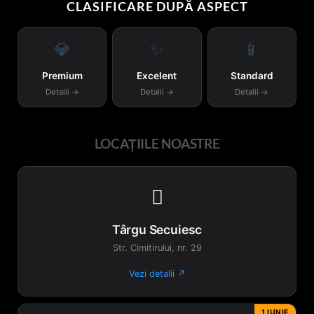
CLASIFICARE DUPĂ ASPECT
Opțiunile
pot
fi
💎
✨
📱
alese
în
Premium
Excelent
Standard
pagina
Detalii →
Detalii →
Detalii →
produsului.
LOCAȚIILE NOASTRE

Târgu Secuiesc
Str. Cimitirului, nr. 29
Vezi detalii ↗
1 IUNIE