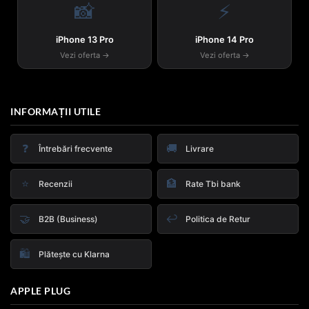
📸
⚡
iPhone 13 Pro
iPhone 14 Pro
Vezi oferta →
Vezi oferta →
INFORMAȚII UTILE
❓
🚚
Întrebări frecvente
Livrare
⭐
🏦
Recenzii
Rate Tbi bank
🤝
↩️
B2B (Business)
Politica de Retur
🛍️
Plătește cu Klarna
APPLE PLUG