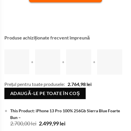
Produse achiziționate frecvent împreună
+
+
+
Prețul pentru toate produsele:
2.764,98
lei
ADAUGĂ-LE PE TOATE ÎN COȘ
This Product: iPhone 13 Pro 100% 256Gb Sierra Blue Foarte
Bun
–
Prețul
Prețul
2.700,00
lei
2.499,99
lei
inițial
curent