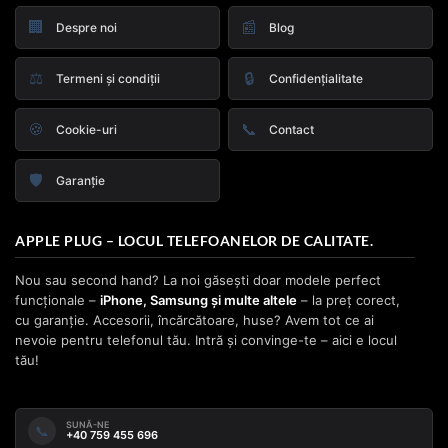
🏢
📰
Despre noi
Blog
⚖️
🔒
Termeni și condiții
Confidențialitate
🍪
📞
Cookie-uri
Contact
🛡️
Garanție
APPLE PLUG – LOCUL TELEFOANELOR DE CALITATE.
Nou sau second hand? La noi găsești doar modele perfect
funcționale –
iPhone, Samsung și multe altele
– la preț corect,
cu garanție. Accesorii, încărcătoare, huse? Avem tot ce ai
nevoie pentru telefonul tău. Intră și convinge-te – aici e locul
tău!
SUNĂ-NE
📞
+40 759 455 696