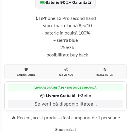
Baterie 90%+ Garantată
fost:
2.499,99 
2.700,00 lei.
🔌 iPhone 13 Pro second hand
– stare foarte bună 8,5/10
– baterie înlocuită 100%
– sierra blue
– 256Gb
– posibilitate buy back
🛡️
💰
🔄
2 ANI GARANȚIE
-40% VS. NOU
30 ZILE RETUR
LIVRARE GRATUITĂ PENTRU ORICE COMANDĂ
📦
Livrare Gratuită: 1-2 zile
Se verifică disponibilitatea...
🔥 Recent, acest produs a fost cumpărat de 1 persoane
Stoc epuizat