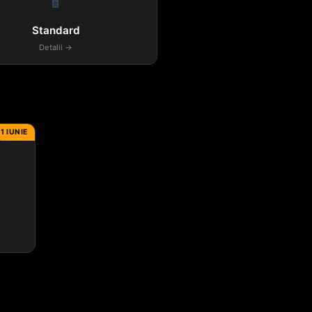
📱
Standard
Detalii →
1 IUNIE