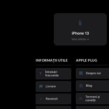
📱
iPhone 13
Vezi oferta →
INFORMAȚII UTILE
APPLE PLUG
Întrebări
🏢
❓
Despre noi
frecvente
📰
Blog
🚚
Livrare
Termeni și
⚖️
⭐
Recenzii
condiții