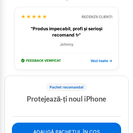
★★★★★
RECENZII CLIENȚI
"Produs impecabil, profi și serioși
recomand ✨"
Johnny
FEEDBACK VERIFICAT
Vezi toate →
Pachet recomandat
Protejează-ți noul iPhone
ADAUGĂ PACHETUL ÎN COȘ