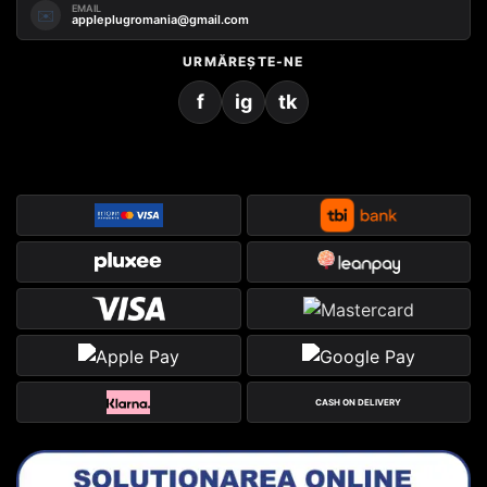
EMAIL
✉️
appleplugromania@gmail.com
URMĂREȘTE-NE
f
ig
tk
CASH ON DELIVERY