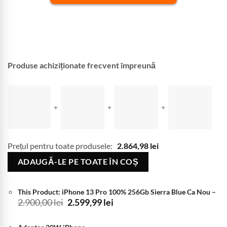
Produse achiziționate frecvent împreună
+
+
+
Prețul pentru toate produsele:
2.864,98
lei
ADAUGĂ-LE PE TOATE ÎN COȘ
This Product: iPhone 13 Pro 100% 256Gb Sierra Blue Ca Nou
–
Prețul
Prețul
2.900,00
lei
2.599,99
lei
inițial
curent
a
este: