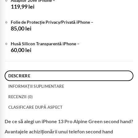
Adaptor 20W iPhone
–
fost:
2.599,99 lei.
119,99
lei
2.900,00 lei.
Folie de Protecție Privacy/Privată iPhone
–
85,00
lei
Husă Silicon Transparentă iPhone
–
60,00
lei
DESCRIERE
INFORMAȚII SUPLIMENTARE
RECENZII (0)
CLASIFICARE DUPĂ ASPECT
De ce să alegi un iPhone 13 Pro Alpine Green second hand?
Avantajele achiziționării unui telefon second hand