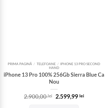
PRIMA PAGINĂ
/
TELEFOANE
/
IPHONE 13 PRO SECOND
HAND
iPhone 13 Pro 100% 256Gb Sierra Blue Ca
Nou
Prețul
Prețul
2.900,00
2.599,99
lei
lei
inițial
curent
a
este: