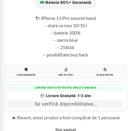
Baterie 90%+ Garantată
fost:
2.599,99 
2.900,00 lei.
🔌 iPhone 13 Pro second hand
– stare ca nou 10/10
ℹ️
– baterie 100%
– sierra blue
– 256Gb
– posibilitate buy back
🛡️
💰
🔄
2 ANI GARANȚIE
-40% VS. NOU
30 ZILE RETUR
LIVRARE GRATUITĂ PENTRU ORICE COMANDĂ
📦
Livrare Gratuită: 1-2 zile
Se verifică disponibilitatea...
🔥 Recent, acest produs a fost cumpărat de 1 persoane
Stoc epuizat