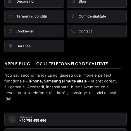
🏢
📰
Despre noi
Blog
⚖️
🔒
Termeni și condiții
Confidențialitate
🍪
📞
Cookie-uri
Contact
🛡️
Garanție
APPLE PLUG – LOCUL TELEFOANELOR DE CALITATE.
Nou sau second hand? La noi găsești doar modele perfect
funcționale –
iPhone, Samsung și multe altele
– la preț corect,
cu garanție. Accesorii, încărcătoare, huse? Avem tot ce ai
nevoie pentru telefonul tău. Intră și convinge-te – aici e locul
tău!
SUNĂ-NE
📞
+40 759 455 696