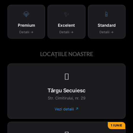
pot
fi
💎
✨
📱
alese
în
Premium
Excelent
Standard
pagina
Detalii →
Detalii →
Detalii →
produsului.
LOCAȚIILE NOASTRE

Târgu Secuiesc
Str. Cimitirului, nr. 29
Vezi detalii ↗
1 IUNIE