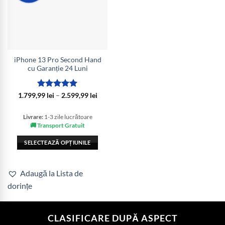
iPhone 13 Pro Second Hand
cu Garanție 24 Luni
Evaluat la
Interval
1.799,99
lei
–
2.599,99
lei
de
5
din 5
prețuri:
1.799,99 lei
Livrare:
1-3 zile lucrătoare
până
🚚 Transport Gratuit
la
2.599,99 lei
SELECTEAZĂ OPȚIUNILE
Acest
produs
Adaugă la Lista de
are
dorințe
mai
multe
variații.
CLASIFICARE DUPĂ ASPECT
Opțiunile