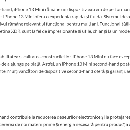
nd-hand, iPhone 13 Mini rămâne un dispozitiv extrem de performant
pe, iPhone 13 Mini oferă o experiență rapidă și fluidă. Sistemul de
tivul rămâne relevant și funcțional pentru mulți ani. Funcționalități
Retina XDR, sunt la fel de impresionante și utile, chiar și la un mo
itatea și calitatea construcției lor. iPhone 13 Mini nu face excepți
e de a ajunge pe piață. Astfel, un iPhone 13 Mini second-hand poate 
te. Mulți vânzători de dispozitive second-hand oferă și garanții, a
nd contribuie la reducerea deșeurilor electronice și la protejarea
c cererea de noi materii prime și energia necesară pentru producția