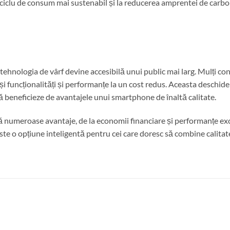
iclu de consum mai sustenabil și la reducerea amprentei de carbon
tehnologia de vârf devine accesibilă unui public mai larg. Mulți co
 funcționalități și performanțe la un cost redus. Aceasta deschide 
beneficieze de avantajele unui smartphone de înaltă calitate.
 numeroase avantaje, de la economii financiare și performanțe excel
este o opțiune inteligentă pentru cei care doresc să combine calitate