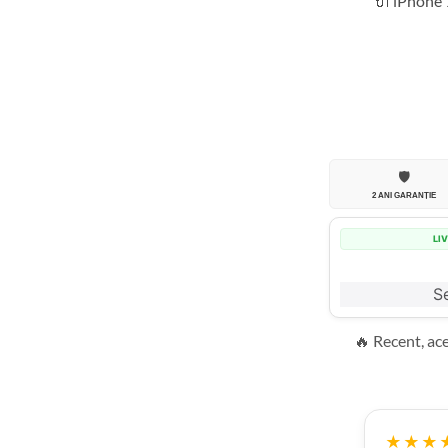
🔌 iPhone 
🛡️
2 ANI GARANȚIE
LI
Se
🔥 Recent, ac
★★★