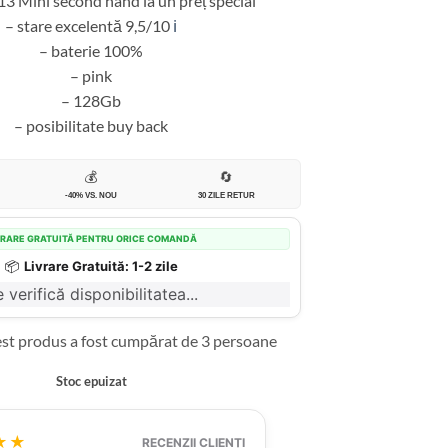
13 Mini second hand la un preț special
– stare excelentă 9,5/10
ℹ️
– baterie 100%
– pink
– 128Gb
– posibilitate buy back
💰
🔄
-40% VS. NOU
30 ZILE RETUR
VRARE GRATUITĂ PENTRU ORICE COMANDĂ
📦
Livrare Gratuită: 1-2 zile
 verifică disponibilitatea...
est produs a fost cumpărat de 3 persoane
Stoc epuizat
★★
RECENZII CLIENȚI