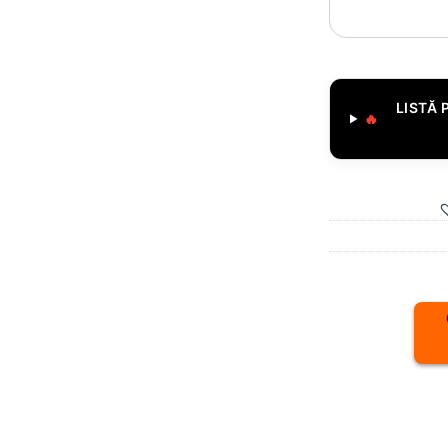
LISTĂ 
🔥