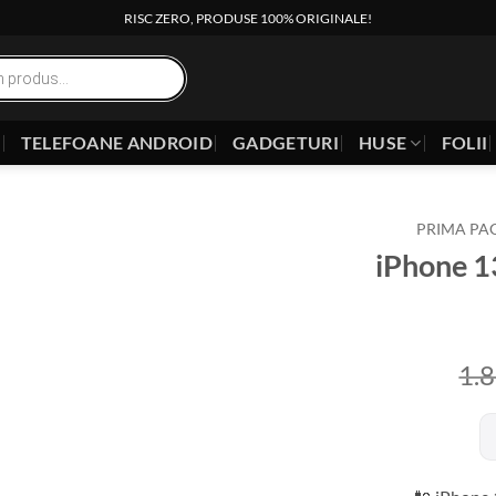
RISC ZERO, PRODUSE 100% ORIGINALE!
E
TELEFOANE ANDROID
GADGETURI
HUSE
FOLII
PRIMA PA
iPhone 1
1.