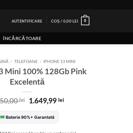
0
AUTENTIFICARE
COȘ /
0,00
LEI
ÎNCĂRCĂTOARE
GINĂ
/
TELEFOANE
/
IPHONE 13 MINI
3 Mini 100% 128Gb Pink
Excelentă
Prețul
Prețul
850,00
1.649,99
lei
lei
inițial
curent
a
este:
Baterie 90%+ Garantată
fost:
1.649,99 lei.
1.850,00 lei.