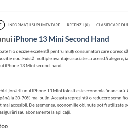
E
INFORMAȚII SUPLIMENTARE
RECENZII (0)
CLASIFICARE DU
 unui
iPhone 13 Mini Second Hand
oate fi o decizie excelentă pentru mulți consumatori care doresc să
spozitiv nou. Există multiple avantaje asociate cu această alegere, 
unui iPhone 13 Mini second-hand.
chiziționării unui iPhone 13 Mini folosit este economia financiară.
ână la 30-70% mai puțin. Aceasta reprezintă o reducere semnifica
t mai accesibil. De asemenea, economiile obținute pot fi utilizate pe
 asigurări sau abonamente la aplicații.
 top