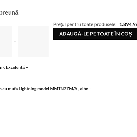
mpreună
Prețul pentru toate produsele:
1.894,9
ADAUGĂ-LE PE TOATE ÎN COȘ
+
ink Excelentă
–
ods cu mufa Lightning model MMTN2ZM/A , albe
–
.