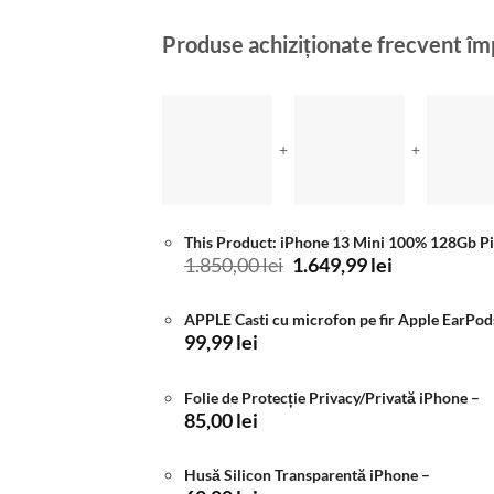
Produse achiziționate frecvent î
+
+
This Product: iPhone 13 Mini 100% 128Gb P
Prețul
Prețul
1.850,00
lei
1.649,99
lei
inițial
curent
a
este:
APPLE Casti cu microfon pe fir Apple EarP
fost:
1.649,99 lei
99,99
lei
1.850,00 lei.
Folie de Protecție Privacy/Privată iPhone
–
85,00
lei
Husă Silicon Transparentă iPhone
–