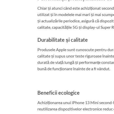
Chiar și atunci când este achiziționat seco
utilizat și în modelele mai mari și mai scum
și actualizările periodice, asigură că dispozi
calitate, capacitățile 5G și display-ul Super 
Durabilitate și calitate
Produsele Apple sunt cunoscute pentru durabil
calitate și supus unor teste riguroase înaint
durată de viață lungă și performanțe constan
bună de funcționare înainte de a fi vândut.
Beneficii ecologice
Achiziționarea unui iPhone 13 Mini second-ha
reutilizarea dispozitivelor electronice redu