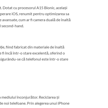
. Dotat cu procesorul A15 Bionic, același
 operare iOS, renumit pentru optimizarea sa
le avansate, cum ar fi camera duală de înaltă
del second-hand.
e, fiind fabricat din materiale de înaltă
fi încă într-o stare excelentă, oferind o
sigurându-se că telefonul este într-o stare
 mediului înconjurător. Reciclarea și
 de noi telefoane. Prin alegerea unui iPhone