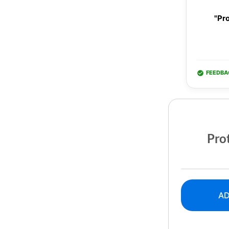
"Pro
FEEDBA
Prot
AD