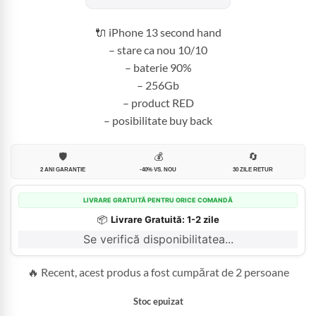
fost:
2.199,99 
2.550,00 lei.
🔌 iPhone 13 second hand
– stare ca nou 10/10
– baterie 90%
– 256Gb
– product RED
– posibilitate buy back
🛡️
💰
🔄
2 ANI GARANȚIE
-40% VS. NOU
30 ZILE RETUR
LIVRARE GRATUITĂ PENTRU ORICE COMANDĂ
📦
Livrare Gratuită: 1-2 zile
Se verifică disponibilitatea...
🔥 Recent, acest produs a fost cumpărat de 2 persoane
Stoc epuizat