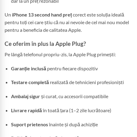
dar la un preț rezonabil
Un
iPhone 13 second hand preț
corect este soluția ideală
pentru toți cei care știu că nu ai nevoie de cel mai nou model
pentru a beneficia de calitatea Apple.
Ce oferim în plus la Apple Plug?
Pe lângă telefonul propriu-zis, la Apple Plug primești:
Garanție inclusă
pentru fiecare dispozitiv
Testare completă
realizată de tehnicieni profesioniști
Ambalaj sigur
și curat, cu accesorii compatibile
Livrare rapidă
în toată țara (1–2 zile lucrătoare)
Suport prietenos
înainte și după achiziție