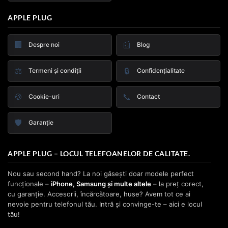
APPLE PLUG
🏢
📰
Despre noi
Blog
⚖️
🔒
Termeni și condiții
Confidențialitate
🍪
📞
Cookie-uri
Contact
🛡️
Garanție
APPLE PLUG – LOCUL TELEFOANELOR DE CALITATE.
Nou sau second hand? La noi găsești doar modele perfect
funcționale –
iPhone, Samsung și multe altele
– la preț corect,
cu garanție. Accesorii, încărcătoare, huse? Avem tot ce ai
nevoie pentru telefonul tău. Intră și convinge-te – aici e locul
tău!