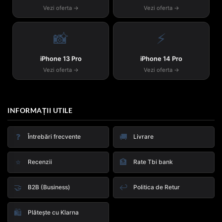
Vezi oferta →
Vezi oferta →
📸
⚡
iPhone 13 Pro
iPhone 14 Pro
Vezi oferta →
Vezi oferta →
INFORMAȚII UTILE
❓
🚚
Întrebări frecvente
Livrare
⭐
🏦
Recenzii
Rate Tbi bank
🤝
↩️
B2B (Business)
Politica de Retur
🛍️
Plătește cu Klarna