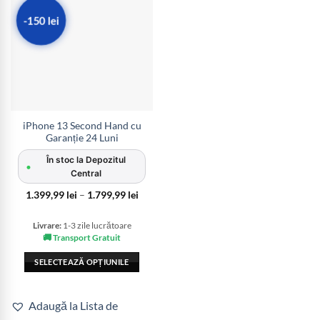
-150 lei
iPhone 13 Second Hand cu
Garanție 24 Luni
În stoc la Depozitul
•
Central
Interval
1.399,99
lei
–
1.799,99
lei
de
prețuri:
1.399,99 lei
Livrare:
1-3 zile lucrătoare
până
🚚 Transport Gratuit
la
1.799,99 lei
SELECTEAZĂ OPȚIUNILE
Acest
produs
Adaugă la Lista de
are