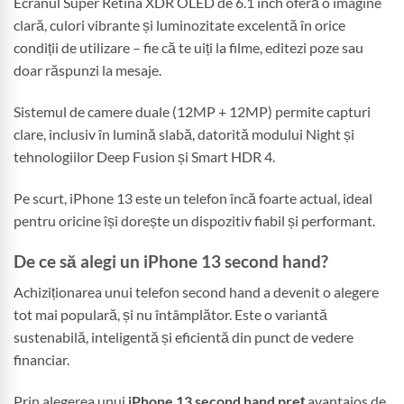
Ecranul Super Retina XDR OLED de 6.1 inch oferă o imagine
clară, culori vibrante și luminozitate excelentă în orice
condiții de utilizare – fie că te uiți la filme, editezi poze sau
doar răspunzi la mesaje.
Sistemul de camere duale (12MP + 12MP) permite capturi
clare, inclusiv în lumină slabă, datorită modului Night și
tehnologiilor Deep Fusion și Smart HDR 4.
Pe scurt, iPhone 13 este un telefon încă foarte actual, ideal
pentru oricine își dorește un dispozitiv fiabil și performant.
De ce să alegi un iPhone 13 second hand?
Achiziționarea unui telefon second hand a devenit o alegere
tot mai populară, și nu întâmplător. Este o variantă
sustenabilă, inteligentă și eficientă din punct de vedere
financiar.
Prin alegerea unui
iPhone 13 second hand preț
avantajos de