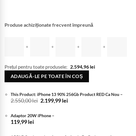
Produse achiziționate frecvent împreună
+
+
+
+
Prețul pentru toate produsele:
2.594,96
lei
ADAUGĂ-LE PE TOATE ÎN COȘ
This Product: iPhone 13 90% 256Gb Product RED Ca Nou
–
Prețul
Prețul
2.550,00
lei
2.199,99
lei
inițial
curent
a
este:
Adaptor 20W iPhone
–
fost:
2.199,99 lei.
119,99
lei
2.550,00 lei.