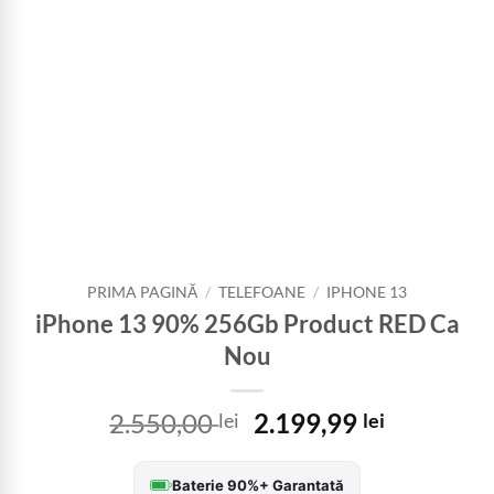
PRIMA PAGINĂ
/
TELEFOANE
/
IPHONE 13
iPhone 13 90% 256Gb Product RED Ca
Nou
Prețul
Prețul
2.550,00
2.199,99
lei
lei
inițial
curent
a
este:
Baterie 90%+ Garantată