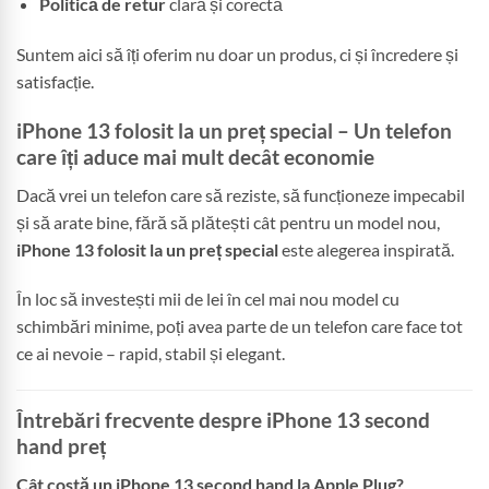
Politică de retur
clară și corectă
Suntem aici să îți oferim nu doar un produs, ci și încredere și
satisfacție.
iPhone 13 folosit la un preț special – Un telefon
care îți aduce mai mult decât economie
Dacă vrei un telefon care să reziste, să funcționeze impecabil
și să arate bine, fără să plătești cât pentru un model nou,
iPhone 13 folosit la un preț special
este alegerea inspirată.
În loc să investești mii de lei în cel mai nou model cu
schimbări minime, poți avea parte de un telefon care face tot
ce ai nevoie – rapid, stabil și elegant.
Întrebări frecvente despre iPhone 13 second
hand preț
Cât costă un iPhone 13 second hand la Apple Plug?