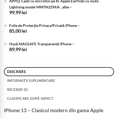
APPLE Casti cu microfon pe fir Apple EarPods cu mufa
Lightning model MMTN2ZM/A , albe
–
99,99
lei
Folie de Protecție Privacy/Privată iPhone
–
85,00
lei
Husă MAGSAFE Transparentă iPhone
–
89,99
lei
DESCRIERE
INFORMAȚII SUPLIMENTARE
RECENZII (0)
CLASIFICARE DUPĂ ASPECT
iPhone 13 – Clasicul modern din gama Apple