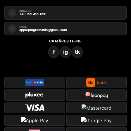
SUNĂ-NE
📞
+40 759 455 696
EMAIL
✉️
appleplugromania@gmail.com
URMĂREȘTE-NE
f
ig
tk