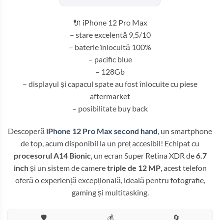
fost:
1.849,99 
2.150,00 lei.
🔌 iPhone 12 Pro Max
– stare excelentă 9,5/10
– baterie înlocuită 100%
– pacific blue
– 128Gb
– displayul și capacul spate au fost înlocuite cu piese
aftermarket
– posibilitate buy back
Descoperă
iPhone 12 Pro Max second hand
, un smartphone
de top, acum disponibil la un preț accesibil! Echipat cu
procesorul A14 Bionic
, un ecran Super Retina XDR de
6.7
inch
și un sistem de camere
triple de 12 MP
, acest telefon
oferă o experiență excepțională, ideală pentru fotografie,
gaming și multitasking.
🛡️
💰
🔄