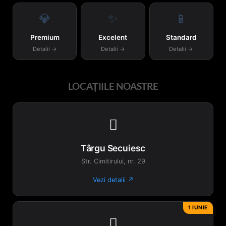
fi
fi
💎
✨
📱
alese
alese
în
în
Premium
Excelent
Standard
pagina
pagina
Detalii →
Detalii →
Detalii →
produsului.
produsului.
LOCAȚIILE NOASTRE

Târgu Secuiesc
Str. Cimitirului, nr. 29
Vezi detalii ↗
1 IUNIE
