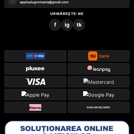
✉️
appleplugromania@gmail.com
URMĂREȘTE-NE
f
ig
tk
CASH ON DELIVERY