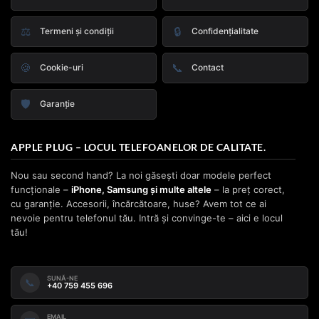
⚖️
🔒
Termeni și condiții
Confidențialitate
🍪
📞
Cookie-uri
Contact
🛡️
Garanție
APPLE PLUG – LOCUL TELEFOANELOR DE CALITATE.
Nou sau second hand? La noi găsești doar modele perfect
funcționale –
iPhone, Samsung și multe altele
– la preț corect,
cu garanție. Accesorii, încărcătoare, huse? Avem tot ce ai
nevoie pentru telefonul tău. Intră și convinge-te – aici e locul
tău!
SUNĂ-NE
📞
+40 759 455 696
EMAIL