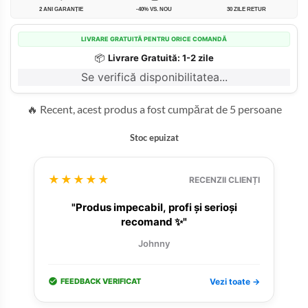
2 ANI GARANȚIE
-40% VS. NOU
30 ZILE RETUR
LIVRARE GRATUITĂ PENTRU ORICE COMANDĂ
📦
Livrare Gratuită: 1-2 zile
Se verifică disponibilitatea...
🔥 Recent, acest produs a fost cumpărat de 5 persoane
Stoc epuizat
★★★★★
RECENZII CLIENȚI
"Produs impecabil, profi și serioși
recomand ✨"
Johnny
FEEDBACK VERIFICAT
Vezi toate →