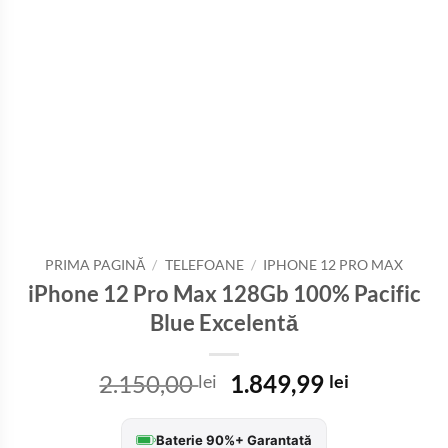
PRIMA PAGINĂ
/
TELEFOANE
/
IPHONE 12 PRO MAX
iPhone 12 Pro Max 128Gb 100% Pacific
Blue Excelentă
Prețul
Prețul
2.150,00
1.849,99
lei
lei
inițial
curent
a
este:
Baterie 90%+ Garantată