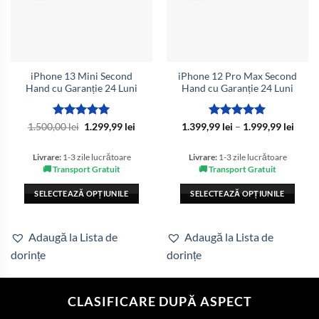
iPhone 13 Mini Second
iPhone 12 Pro Max Second
Hand cu Garanție 24 Luni
Hand cu Garanție 24 Luni
Evaluat la
Prețul
Prețul
Evaluat la
Interv
1.500,00
lei
1.299,99
lei
1.399,99
lei
–
1.999,99
lei
inițial
curent
de
5
din 5
5
din 5
a
este:
prețur
fost:
1.299,99 lei.
1.399,
Livrare:
1-3 zile lucrătoare
Livrare:
1-3 zile lucrătoare
1.500,00 lei.
până
🚚 Transport Gratuit
🚚 Transport Gratuit
la
1.999,
SELECTEAZĂ OPȚIUNILE
SELECTEAZĂ OPȚIUNILE
Acest
Acest
produs
produs
Adaugă la Lista de
Adaugă la Lista de
are
are
dorințe
dorințe
mai
mai
multe
multe
variații.
variații.
CLASIFICARE DUPĂ ASPECT
Opțiunile
Opțiunile
pot
pot