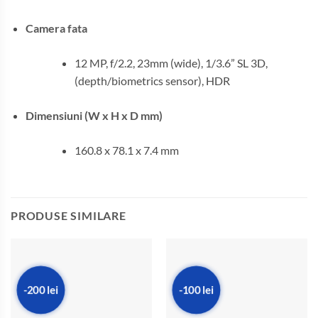
Camera fata
12 MP, f/2.2, 23mm (wide), 1/3.6” SL 3D,
(depth/biometrics sensor), HDR
Dimensiuni (W x H x D mm)
160.8 x 78.1 x 7.4 mm
PRODUSE SIMILARE
-200 lei
-100 lei