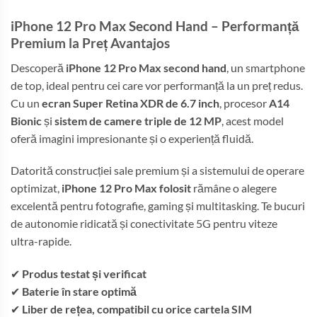
iPhone 12 Pro Max Second Hand – Performanță
Premium la Preț Avantajos
Descoperă
iPhone 12 Pro Max second hand
, un smartphone
de top, ideal pentru cei care vor performanță la un preț redus.
Cu un
ecran Super Retina XDR de 6.7 inch
, procesor
A14
Bionic
și
sistem de camere triple de 12 MP
, acest model
oferă imagini impresionante și o experiență fluidă.
Datorită construcției sale premium și a sistemului de operare
optimizat,
iPhone 12 Pro Max folosit
rămâne o alegere
excelentă pentru fotografie, gaming și multitasking. Te bucuri
de autonomie ridicată și conectivitate 5G pentru viteze
ultra-rapide.
✔
Produs testat și verificat
✔
Baterie în stare optimă
✔
Liber de rețea, compatibil cu orice cartela SIM