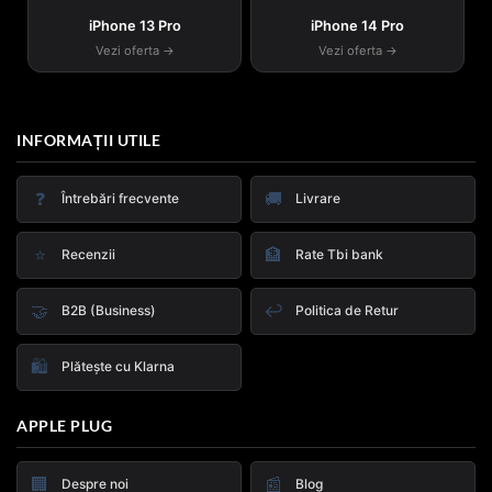
iPhone 13 Pro
iPhone 14 Pro
Vezi oferta →
Vezi oferta →
INFORMAȚII UTILE
❓
🚚
Întrebări frecvente
Livrare
⭐
🏦
Recenzii
Rate Tbi bank
🤝
↩️
B2B (Business)
Politica de Retur
🛍️
Plătește cu Klarna
APPLE PLUG
🏢
📰
Despre noi
Blog