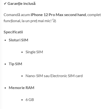
✔
Garanție inclusă
Comandă acum
iPhone 12 Pro Max second hand
, complet
funcțional, la un preț mai mic! 🚀
Specificatii
Sloturi SIM
Single SIM
Tip SIM
Nano-SIM sau Electronic SIM card
Memorie RAM
6 GB