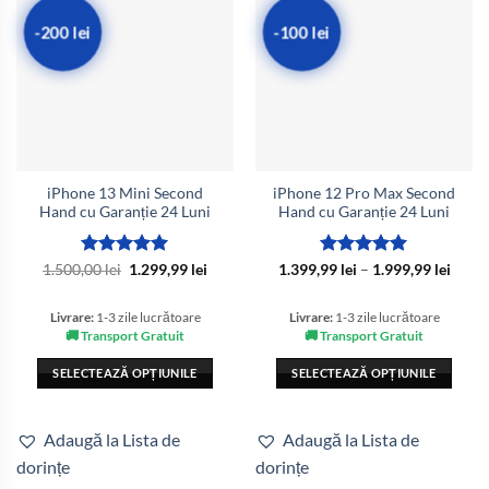
-200 lei
-100 lei
iPhone 13 Mini Second
iPhone 12 Pro Max Second
Hand cu Garanție 24 Luni
Hand cu Garanție 24 Luni
Evaluat la
Prețul
Prețul
Evaluat la
Interv
1.500,00
lei
1.299,99
lei
1.399,99
lei
–
1.999,99
lei
inițial
curent
de
5
din 5
5
din 5
a
este:
prețur
fost:
1.299,99 lei.
1.399,
Livrare:
1-3 zile lucrătoare
Livrare:
1-3 zile lucrătoare
1.500,00 lei.
până
🚚 Transport Gratuit
🚚 Transport Gratuit
la
1.999,
SELECTEAZĂ OPȚIUNILE
SELECTEAZĂ OPȚIUNILE
Acest
Acest
produs
produs
Adaugă la Lista de
Adaugă la Lista de
are
are
dorințe
dorințe
mai
mai