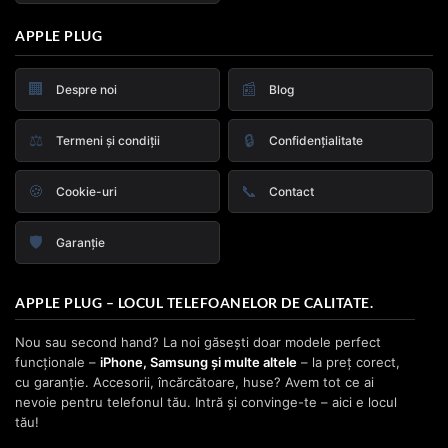
APPLE PLUG
🏢
📰
Despre noi
Blog
⚖️
🔒
Termeni și condiții
Confidențialitate
🍪
📞
Cookie-uri
Contact
🛡️
Garanție
APPLE PLUG – LOCUL TELEFOANELOR DE CALITATE.
Nou sau second hand? La noi găsești doar modele perfect
funcționale –
iPhone, Samsung și multe altele
– la preț corect,
cu garanție. Accesorii, încărcătoare, huse? Avem tot ce ai
nevoie pentru telefonul tău. Intră și convinge-te – aici e locul
tău!