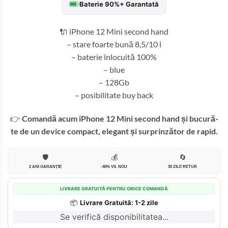
Baterie 90%+ Garantată
fost:
999,99 lei
1.150,00 lei.
🔌 iPhone 12 Mini second hand
– stare foarte bună 8,5/10
ℹ️
– baterie înlocuită 100%
– blue
– 128Gb
– posibilitate buy back
👉
Comandă acum iPhone 12 Mini second hand și bucură-
te de un device compact, elegant și surprinzător de rapid.
🛡️
💰
🔄
2 ANI GARANȚIE
-40% VS. NOU
30 ZILE RETUR
LIVRARE GRATUITĂ PENTRU ORICE COMANDĂ
📦
Livrare Gratuită: 1-2 zile
Se verifică disponibilitatea...