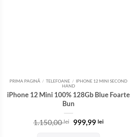
PRIMA PAGINĂ
/
TELEFOANE
/
IPHONE 12 MINI SECOND
HAND
iPhone 12 Mini 100% 128Gb Blue Foarte
Bun
Prețul
Prețul
1.150,00
999,99
lei
lei
inițial
curent
a
este: