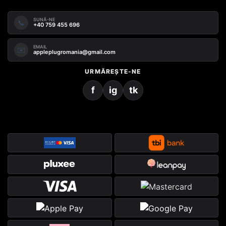
SUNĂ-NE
📞
+40 759 455 696
EMAIL
✉️
appleplugromania@gmail.com
URMĂREȘTE-NE
f
ig
tk