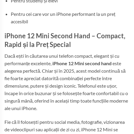
Pentru studenți și elevi
Pentru cei care vor un iPhone performant la un preț
accesibil
iPhone 12 Mini Second Hand – Compact,
Rapid și la Preț Special
Dacă ești în căutarea unui telefon compact, elegant și cu
performanțe excelente,
iPhone 12 Mini second hand
este
alegerea perfectă. Chiar și în 2025, acest model continuă să
fie foarte apreciat datorită combinației perfecte între
dimensiune, putere și design iconic. Telefonul este ușor,
încape în orice buzunar și se folosește foarte confortabil cu o
singură mână, oferind în același timp toate funcțiile moderne
ale unui iPhone.
Fie că îl folosești pentru social media, fotografie, vizionarea
de videoclipuri sau aplicații de zi cu zi, iPhone 12 Mini se