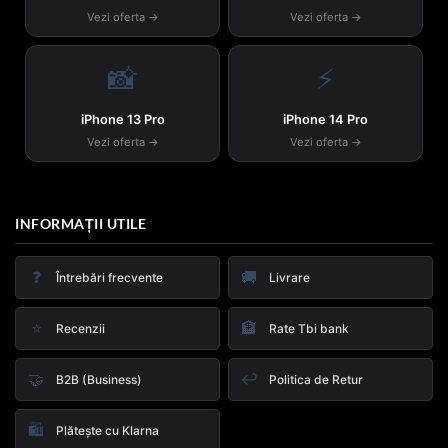
Vezi oferta →
Vezi oferta →
📸
⚡
iPhone 13 Pro
iPhone 14 Pro
Vezi oferta →
Vezi oferta →
INFORMAȚII UTILE
❓
🚚
Întrebări frecvente
Livrare
⭐
🏦
Recenzii
Rate Tbi bank
🤝
↩️
B2B (Business)
Politica de Retur
🛍️
Plătește cu Klarna