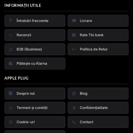
INFORMAȚII UTILE
❓
🚚
Întrebări frecvente
Livrare
⭐
🏦
Recenzii
Rate Tbi bank
🤝
↩️
B2B (Business)
Politica de Retur
🛍️
Plătește cu Klarna
APPLE PLUG
🏢
📰
Despre noi
Blog
⚖️
🔒
Termeni și condiții
Confidențialitate
🍪
📞
Cookie-uri
Contact