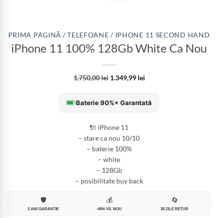
PRIMA PAGINĂ
/
TELEFOANE
/
IPHONE 11 SECOND HAND
iPhone 11 100% 128Gb White Ca Nou
1.750,00
lei
1.349,99
lei
Baterie 90%+ Garantată
🔌 iPhone 11
– stare ca nou 10/10
– baterie 100%
– white
– 128Gb
– posibilitate buy back
🛡️
💰
🔄
2 ANI GARANȚIE
-40% VS. NOU
30 ZILE RETUR