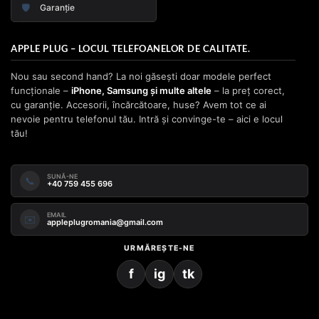
🛡️
Garanție
APPLE PLUG – LOCUL TELEFOANELOR DE CALITATE.
Nou sau second hand? La noi găsești doar modele perfect
funcționale –
iPhone, Samsung și multe altele
– la preț corect,
cu garanție. Accesorii, încărcătoare, huse? Avem tot ce ai
nevoie pentru telefonul tău. Intră și convinge-te – aici e locul
tău!
SUNĂ-NE
📞
+40 759 455 696
EMAIL
✉️
appleplugromania@gmail.com
URMĂREȘTE-NE
f
ig
tk