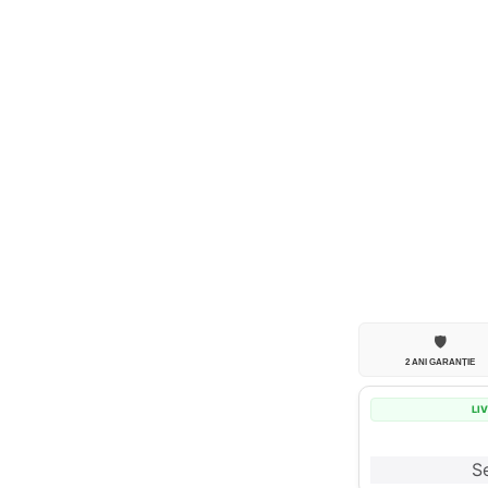
🛡️
2 ANI GARANȚIE
LI
Se