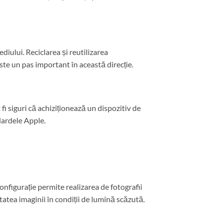
diului. Reciclarea și reutilizarea
ste un pas important în această direcție.
 fi siguri că achiziționează un dispozitiv de
ndardele Apple.
configurație permite realizarea de fotografii
atea imaginii în condiții de lumină scăzută.