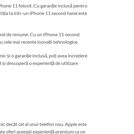
hone 11 folosit. Cu garanție inclusă pentru
stiția ta într-un iPhone 11 second hand este
 brand de renume. Cu un iPhone 11 second
cu cele mai recente inovații tehnologice.
mic și o garanție inclusă, poți avea încredere
d și descoperă o experiență de utilizare
mic decât cel al unui telefon nou. Apple este
ate oferi aceeași experiență premium ca un