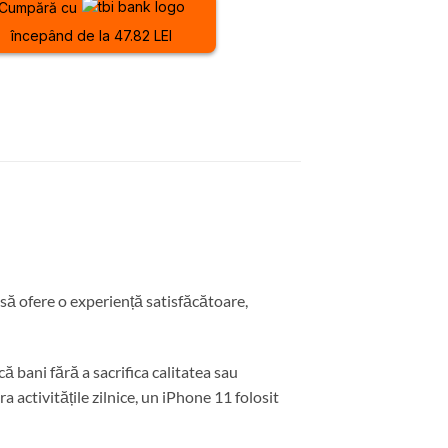
Cumpără cu
începând de la 47.82 LEI
ă să ofere o experiență satisfăcătoare,
 bani fără a sacrifica calitatea sau
activitățile zilnice, un iPhone 11 folosit