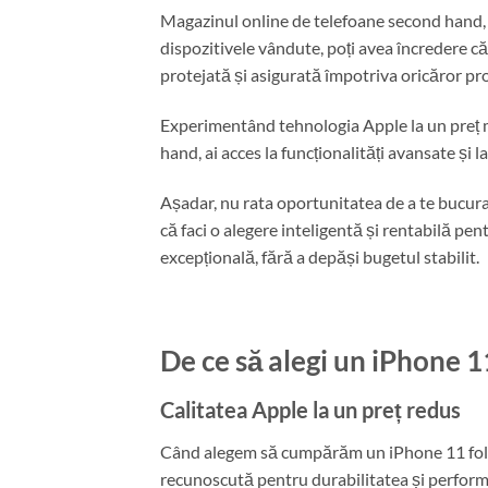
Magazinul online de telefoane second hand, A
dispozitivele vândute, poți avea încredere că
protejată și asigurată împotriva oricăror pr
Experimentând tehnologia Apple la un preț ma
hand, ai acces la funcționalități avansate și 
Așadar, nu rata oportunitatea de a te bucur
că faci o alegere inteligentă și rentabilă pe
excepțională, fără a depăși bugetul stabilit.
De ce să alegi un iPhone 
Calitatea Apple la un preț redus
Când alegem să cumpărăm un iPhone 11 fol
recunoscută pentru durabilitatea și perform