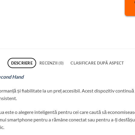
DESCRIERE
RECENZII (0)
CLASIFICARE DUPĂ ASPECT
econd Hand
rmanță și fiabilitate la un preț accesibil. Acest dispozitiv continu
nsistent.
 este o alegere inteligentă pentru cei care caută să economisească
unui smartphone pentru a rămâne conectat sau pentru a-ți desfășura 
ic.