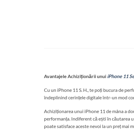
Avantajele Achiziționării unui
iPhone 11 S
Cu un iPhone 11 S. H., te poți bucura de perfo
îndeplinind cerințele digitale într-un mod co
Achiziționarea unui iPhone 11 de mâna a doua
performanța. Indiferent că ești în căutarea 
poate satisface aceste nevoi la un preț mai m