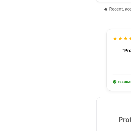
🔥 Recent, ac
★★★
"Pro
FEEDBA
Prot