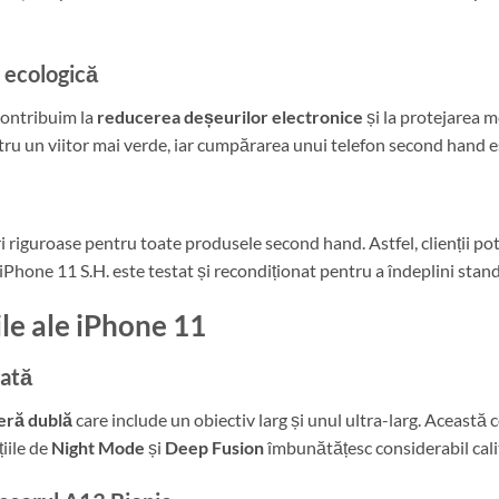
e ecologică
ontribuim la
reducerea deșeurilor electronice
și la protejarea me
ntru un viitor mai verde, iar cumpărarea unui telefon second hand e
ri riguroase pentru toate produsele second hand. Astfel, clienții pot
e iPhone 11 S.H. este testat și recondiționat pentru a îndeplini sta
le ale iPhone 11
sată
eră dublă
care include un obiectiv larg și unul ultra-larg. Această 
țiile de
Night Mode
și
Deep Fusion
îmbunătățesc considerabil calit