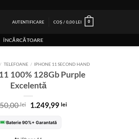
0
AUTENTIFICARE
COȘ /
0,00
LEI
ÎNCĂRCĂTOARE
/
TELEFOANE
/
IPHONE 11 SECOND HAND
 11 100% 128Gb Purple
Excelentă
Prețul
Prețul
650,00
1.249,99
lei
lei
inițial
curent
a
este:
Baterie 90%+ Garantată
fost:
1.249,99 lei.
1.650,00 lei.