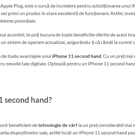
pple Plug, este o sursă de încredere pentru achiziționarea unui iP
 vei primi un produs în stare excelentă de funcționare. Astfel, inve
obleme potențiale.
i accesibil, te poți bucura de toate beneficiile oferite de acest
la un sistem de operare actualizat, asigurându-ți că rămâi la curent 
a de toate avantajele unui
iPhone 11 second hand
. Cu un preț mai 
ntru nevoile tale digitale. Optează pentru un iPhone 11 second han
11 second hand?
osit beneficiem de
tehnologie de vârf
la un preț considerabil mai 
anța dispozitivelor sale, astfel încât un iPhone 11 second hand po