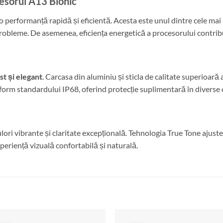
esorul A13 Bionic
o performanță rapidă și eficientă. Acesta este unul dintre cele mai
probleme. De asemenea, eficiența energetică a procesorului contribu
st și elegant
. Carcasa din aluminiu și sticla de calitate superioară 
onform standardului IP68, oferind protecție suplimentară în diverse 
ulori vibrante și claritate excepțională. Tehnologia True Tone ajus
periență vizuală confortabilă și naturală.