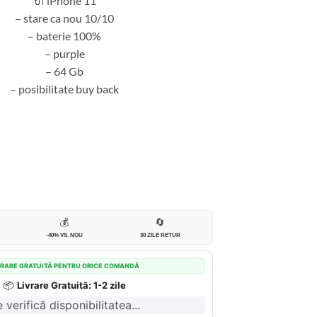
🔌 iPhone 11
– stare ca nou 10/10
– baterie 100%
– purple
– 64 Gb
– posibilitate buy back
💰
🔄
-40% VS. NOU
30 ZILE RETUR
VRARE GRATUITĂ PENTRU ORICE COMANDĂ
📦
Livrare Gratuită: 1-2 zile
 verifică disponibilitatea...