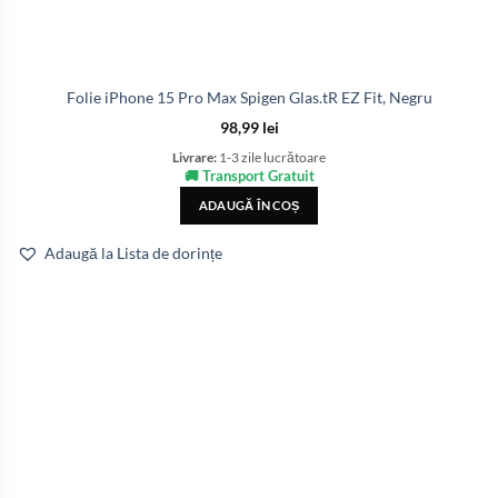
Folie iPhone 15 Pro Max Spigen Glas.tR EZ Fit, Negru
98,99
lei
Livrare:
1-3 zile lucrătoare
🚚 Transport Gratuit
ADAUGĂ ÎN COȘ
Adaugă la Lista de dorințe