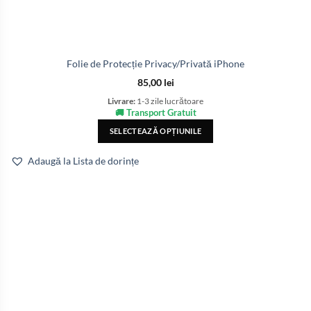
Folie de Protecție Privacy/Privată iPhone
85,00
lei
Livrare:
1-3 zile lucrătoare
🚚 Transport Gratuit
SELECTEAZĂ OPȚIUNILE
Adaugă la Lista de dorințe