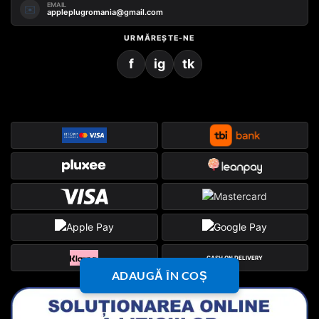
EMAIL
✉️
appleplugromania@gmail.com
URMĂREȘTE-NE
f
ig
tk
CASH ON DELIVERY
ADAUGĂ ÎN COȘ