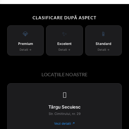
CLASIFICARE DUPĂ ASPECT
💎
✨
📱
Premium
Excelent
Standard
Detalii →
Detalii →
Detalii →
LOCAȚIILE NOASTRE

Târgu Secuiesc
Str. Cimitirului, nr. 29
Vezi detalii ↗