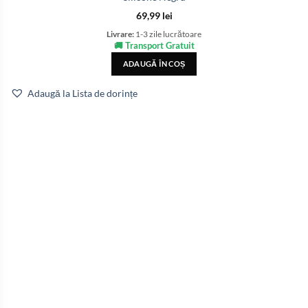
69,99
lei
Livrare:
1-3 zile lucrătoare
🚚 Transport Gratuit
ADAUGĂ ÎN COȘ
Adaugă la Lista de dorințe