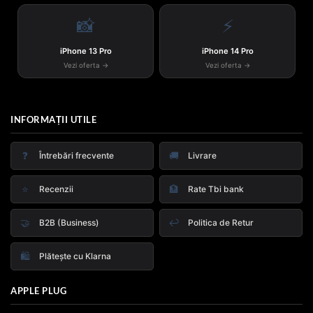
📸
⚡
iPhone 13 Pro
iPhone 14 Pro
Vezi oferta →
Vezi oferta →
INFORMAȚII UTILE
❓
🚚
Întrebări frecvente
Livrare
⭐
🏦
Recenzii
Rate Tbi bank
🤝
↩️
B2B (Business)
Politica de Retur
🛍️
Plătește cu Klarna
APPLE PLUG