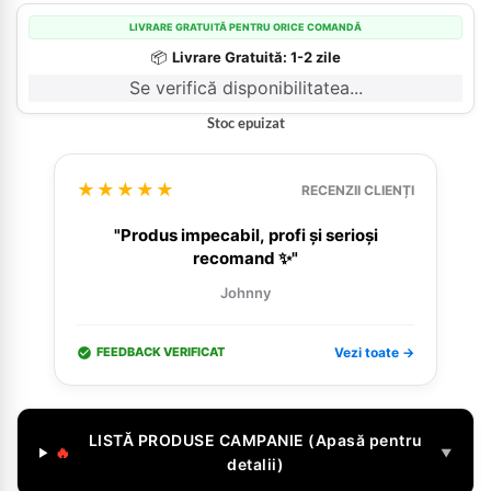
LIVRARE GRATUITĂ PENTRU ORICE COMANDĂ
📦
Livrare Gratuită: 1-2 zile
Se verifică disponibilitatea...
Stoc epuizat
★★★★★
RECENZII CLIENȚI
"Produs impecabil, profi și serioși
recomand ✨"
Johnny
FEEDBACK VERIFICAT
Vezi toate →
LISTĂ PRODUSE CAMPANIE (Apasă pentru
🔥
▼
detalii)