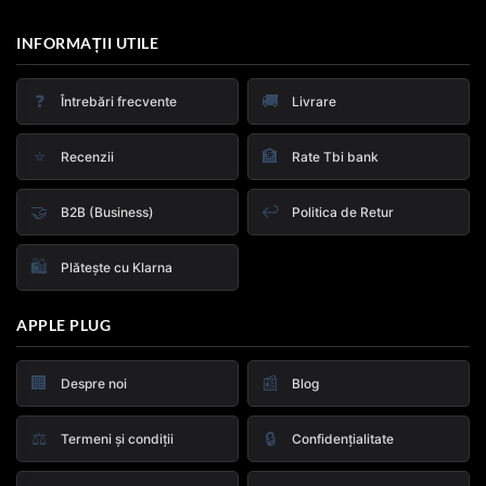
INFORMAȚII UTILE
❓
🚚
Întrebări frecvente
Livrare
⭐
🏦
Recenzii
Rate Tbi bank
🤝
↩️
B2B (Business)
Politica de Retur
🛍️
Plătește cu Klarna
APPLE PLUG
🏢
📰
Despre noi
Blog
⚖️
🔒
Termeni și condiții
Confidențialitate