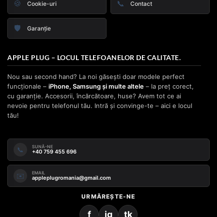
🍪
📞
Cookie-uri
Contact
🛡️
Garanție
APPLE PLUG – LOCUL TELEFOANELOR DE CALITATE.
Nou sau second hand? La noi găsești doar modele perfect
funcționale –
iPhone, Samsung și multe altele
– la preț corect,
cu garanție. Accesorii, încărcătoare, huse? Avem tot ce ai
nevoie pentru telefonul tău. Intră și convinge-te – aici e locul
tău!
SUNĂ-NE
📞
+40 759 455 696
EMAIL
✉️
appleplugromania@gmail.com
URMĂREȘTE-NE
f
ig
tk