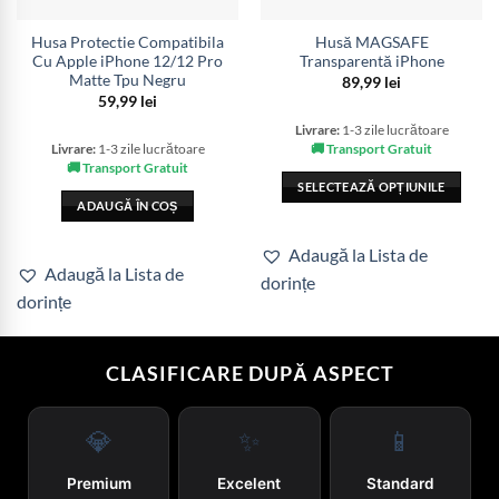
Husa Protectie Compatibila
Husă MAGSAFE
Cu Apple iPhone 12/12 Pro
Transparentă iPhone
Matte Tpu Negru
89,99
lei
59,99
lei
Livrare:
1-3 zile lucrătoare
🚚 Transport Gratuit
Livrare:
1-3 zile lucrătoare
🚚 Transport Gratuit
SELECTEAZĂ OPȚIUNILE
ADAUGĂ ÎN COȘ
Acest
produs
Adaugă la Lista de
are
Adaugă la Lista de
dorințe
mai
dorințe
multe
variații.
Opțiunile
CLASIFICARE DUPĂ ASPECT
pot
fi
alese
💎
✨
📱
în
pagina
Premium
Excelent
Standard
produsului.