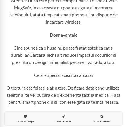
Atentie! Husa este perfect compatibila cu dispozitivele
MagSafe, insa aceasta nu poate asigura alimentarea
telefonului, atata timp cat smartphone-ul nu dispune de
incarcare wireless.
Doar avantaje
Cine spunea ca o husa nu poate fi atat estetica cat si
durabila? Carcasa Techsuit reduce impactul socurilor si
prezinta un design minimalist pe care il vor adora toti.
Ce are special aceasta carcasa?
O textura catifelata la atingere. De ficare data cand utilizezi
telefonul te vei bucura de o experienta tactila inedita. Husa
pentru smartphone din silicon este gata sa te intalneasca.
🛡️
💰
🔄
2 ANI GARANȚIE
-40% VS. NOU
30 ZILE RETUR