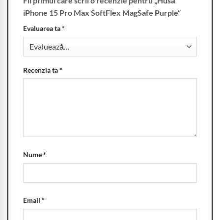
Fii primul care scrii o recenzie pentru „Husă
iPhone 15 Pro Max SoftFlex MagSafe Purple”
Evaluarea ta
*
Recenzia ta
*
Nume
*
Email
*