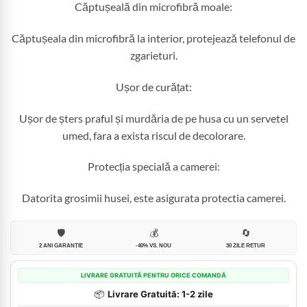
Căptușeală din microfibră moale:
Căptușeala din microfibră la interior, protejează telefonul de
zgarieturi.
Ușor de curățat:
Ușor de șters praful și murdăria de pe husa cu un servetel
umed, fara a exista riscul de decolorare.
Protecția specială a camerei:
Datorita grosimii husei, este asigurata protectia camerei.
🛡️
💰
🔄
2 ANI GARANȚIE
-40% VS. NOU
30 ZILE RETUR
LIVRARE GRATUITĂ PENTRU ORICE COMANDĂ
📦
Livrare Gratuită: 1-2 zile