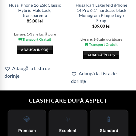
Husa iPhone 16 ESR Classic
Husa Karl Lagerfeld iPhone
Hybrid HaloLock,
14 Pro 6,1″ hardcase black
transparenta
Monogram Plaque Logo
Strap
85,00
lei
189,00
lei
Livrare:
1-3 zile lucrătoare
🚚 Transport Gratuit
Livrare:
1-3 zile lucrătoare
🚚 Transport Gratuit
ADAUGĂ ÎN COȘ
ADAUGĂ ÎN COȘ
Adaugă la Lista de
Adaugă la Lista de
dorințe
dorințe
CLASIFICARE DUPĂ ASPECT
💎
✨
📱
Premium
Excelent
Standard