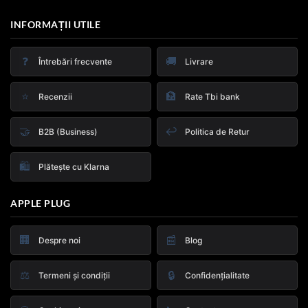
INFORMAȚII UTILE
❓
🚚
Întrebări frecvente
Livrare
⭐
🏦
Recenzii
Rate Tbi bank
🤝
↩️
B2B (Business)
Politica de Retur
🛍️
Plătește cu Klarna
APPLE PLUG
🏢
📰
Despre noi
Blog
⚖️
🔒
Termeni și condiții
Confidențialitate