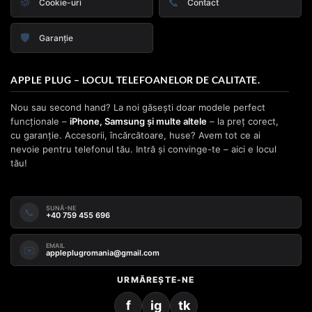
🍪
📞
Cookie-uri
Contact
🛡️
Garanție
APPLE PLUG – LOCUL TELEFOANELOR DE CALITATE.
Nou sau second hand? La noi găsești doar modele perfect
funcționale –
iPhone, Samsung și multe altele
– la preț corect,
cu garanție. Accesorii, încărcătoare, huse? Avem tot ce ai
nevoie pentru telefonul tău. Intră și convinge-te – aici e locul
tău!
SUNĂ-NE
📞
+40 759 455 696
EMAIL
✉️
appleplugromania@gmail.com
URMĂREȘTE-NE
f
ig
tk