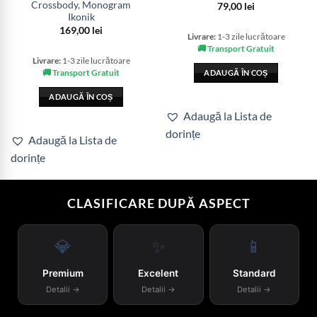
Crossbody, Monogram
79,00
lei
Ikonik
169,00
lei
Livrare:
1-3 zile lucrătoare
🚚 Transport Gratuit
Livrare:
1-3 zile lucrătoare
🚚 Transport Gratuit
ADAUGĂ ÎN COȘ
ADAUGĂ ÎN COȘ
Adaugă la Lista de
dorințe
Adaugă la Lista de
dorințe
CLASIFICARE DUPĂ ASPECT
💎
✨
📱
Premium
Excelent
Standard
Detalii →
Detalii →
Detalii →