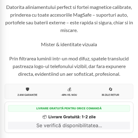
Datorita aliniamentului perfect si fortei magnetice calibrate,
prinderea cu toate accesoriile MagSafe – suporturi auto,
portofele sau baterii externe – este rapida si sigura, chiar si in
miscare.
Mister & identitate vizuala
Prin filtrarea luminii intr-un mod difuz, spatele translucid
pastreaza logo-ul telefonului vizibil, dar fara expunere
directa, evidentiind un aer sofisticat, profesional.
🛡️
💰
🔄
2 ANI GARANȚIE
-40% VS. NOU
30 ZILE RETUR
LIVRARE GRATUITĂ PENTRU ORICE COMANDĂ
📦
Livrare Gratuită: 1-2 zile
Se verifică disponibilitatea...