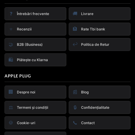
❓
🚚
Întrebări frecvente
Livrare
⭐
🏦
Recenzii
Rate Tbi bank
🤝
↩️
B2B (Business)
Politica de Retur
🛍️
Plătește cu Klarna
APPLE PLUG
🏢
📰
Despre noi
Blog
⚖️
🔒
Termeni și condiții
Confidențialitate
🍪
📞
Cookie-uri
Contact