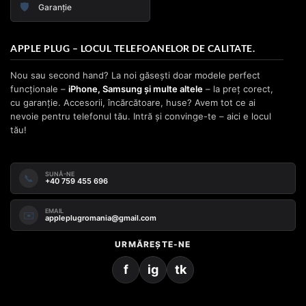
🛡️
Garanție
APPLE PLUG – LOCUL TELEFOANELOR DE CALITATE.
Nou sau second hand? La noi găsești doar modele perfect
funcționale –
iPhone, Samsung și multe altele
– la preț corect,
cu garanție. Accesorii, încărcătoare, huse? Avem tot ce ai
nevoie pentru telefonul tău. Intră și convinge-te – aici e locul
tău!
SUNĂ-NE
📞
+40 759 455 696
EMAIL
✉️
appleplugromania@gmail.com
URMĂREȘTE-NE
f
ig
tk