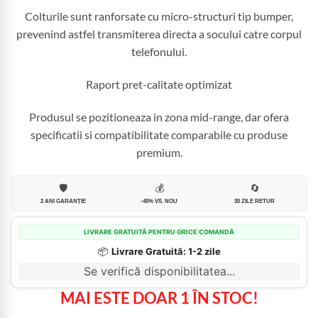
Colturile sunt ranforsate cu micro-structuri tip bumper,
prevenind astfel transmiterea directa a socului catre corpul
telefonului.
Raport pret-calitate optimizat
Produsul se pozitioneaza in zona mid-range, dar ofera
specificatii si compatibilitate comparabile cu produse
premium.
🛡️
💰
🔄
2 ANI GARANȚIE
-40% VS. NOU
30 ZILE RETUR
LIVRARE GRATUITĂ PENTRU ORICE COMANDĂ
📦
Livrare Gratuită: 1-2 zile
Se verifică disponibilitatea...
MAI ESTE DOAR 1 ÎN STOC!