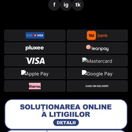
f
ig
tk
CASH ON DELIVERY