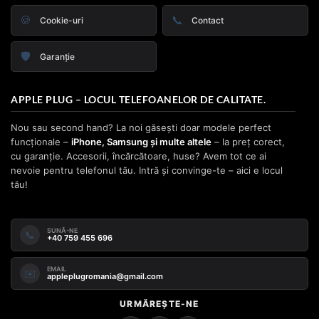
🍪
📞
Cookie-uri
Contact
🛡️
Garanție
APPLE PLUG – LOCUL TELEFOANELOR DE CALITATE.
Nou sau second hand? La noi găsești doar modele perfect
funcționale –
iPhone, Samsung și multe altele
– la preț corect,
cu garanție. Accesorii, încărcătoare, huse? Avem tot ce ai
nevoie pentru telefonul tău. Intră și convinge-te – aici e locul
tău!
SUNĂ-NE
📞
+40 759 455 696
EMAIL
✉️
appleplugromania@gmail.com
URMĂREȘTE-NE