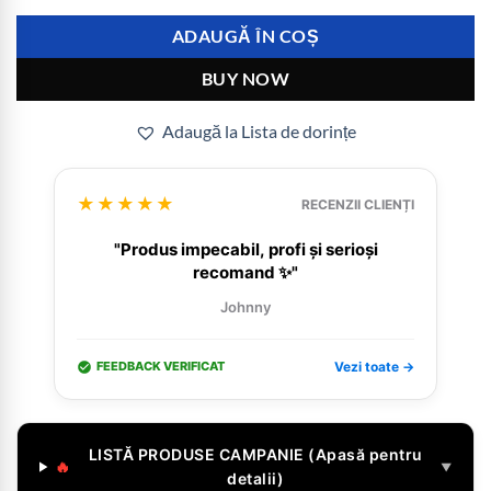
ADAUGĂ ÎN COȘ
BUY NOW
Adaugă la Lista de dorințe
★★★★★
RECENZII CLIENȚI
"Produs impecabil, profi și serioși
recomand ✨"
Johnny
FEEDBACK VERIFICAT
Vezi toate →
LISTĂ PRODUSE CAMPANIE (Apasă pentru
🔥
▼
detalii)