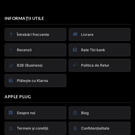
INFORMAȚII UTILE
❓
🚚
Întrebări frecvente
Livrare
⭐
🏦
Recenzii
Rate Tbi bank
🤝
↩️
B2B (Business)
Politica de Retur
🛍️
Plătește cu Klarna
APPLE PLUG
🏢
📰
Despre noi
Blog
⚖️
🔒
Termeni și condiții
Confidențialitate