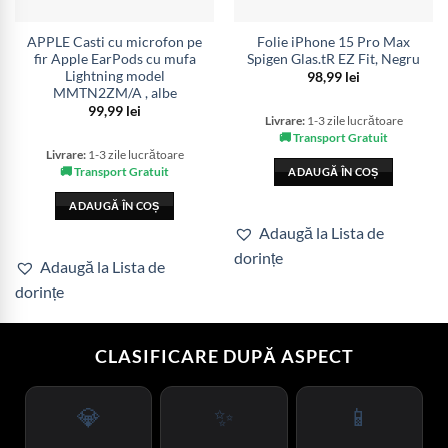
APPLE Casti cu microfon pe
Folie iPhone 15 Pro Max
fir Apple EarPods cu mufa
Spigen Glas.tR EZ Fit, Negru
Lightning model
98,99
lei
MMTN2ZM/A , albe
99,99
lei
Livrare:
1-3 zile lucrătoare
🚚 Transport Gratuit
Livrare:
1-3 zile lucrătoare
🚚 Transport Gratuit
ADAUGĂ ÎN COȘ
ADAUGĂ ÎN COȘ
Adaugă la Lista de
dorințe
Adaugă la Lista de
dorințe
CLASIFICARE DUPĂ ASPECT
💎
✨
📱