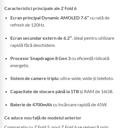
Caracteristici principale ale Z Fold 6
Ecran principal Dynamic AMOLED 7.6″
cu rată de
refresh de 120Hz.
Ecran secundar extern de 6.2″
, ideal pentru utilizare
rapidă fără deschidere.
Procesor Snapdragon 8 Gen 3
cu eficiență ridicată
energetic.
Sistem de camere triplu:
ultra-wide, wide și telefoto.
Capacitate de stocare până la 1TB
și RAM de 16GB.
Baterie de 4700mAh
cu încărcare rapidă de 45W.
Ce aduce nou față de modelul anterior
Comparativ cu Z Fold 5, noul Z Fold 6 se remarcă prin: