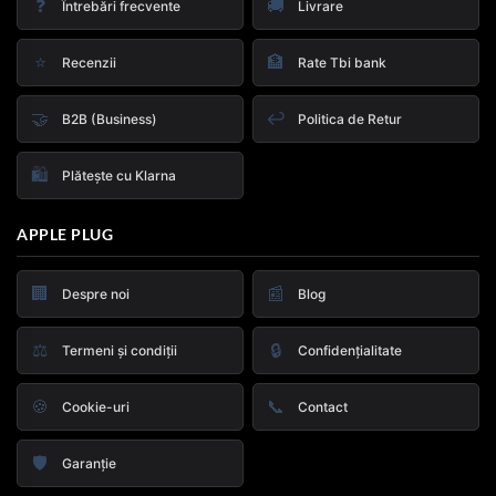
❓
🚚
Întrebări frecvente
Livrare
⭐
🏦
Recenzii
Rate Tbi bank
🤝
↩️
B2B (Business)
Politica de Retur
🛍️
Plătește cu Klarna
APPLE PLUG
🏢
📰
Despre noi
Blog
⚖️
🔒
Termeni și condiții
Confidențialitate
🍪
📞
Cookie-uri
Contact
🛡️
Garanție