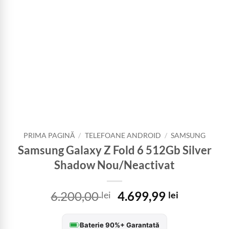
PRIMA PAGINĂ
/
TELEFOANE ANDROID
/
SAMSUNG
Samsung Galaxy Z Fold 6 512Gb Silver
Shadow Nou/Neactivat
Prețul
Prețul
6.200,00
4.699,99
lei
lei
inițial
curent
a
este:
Baterie 90%+ Garantată