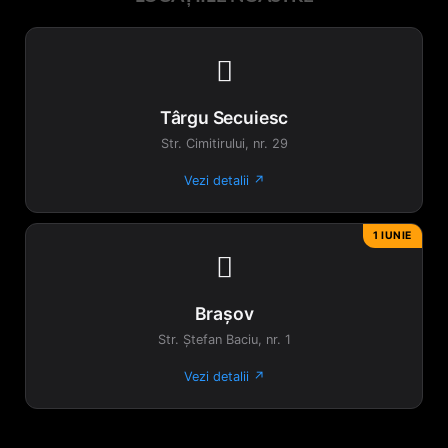

Târgu Secuiesc
Str. Cimitirului, nr. 29
Vezi detalii ↗
1 IUNIE

Brașov
Str. Ștefan Baciu, nr. 1
Vezi detalii ↗