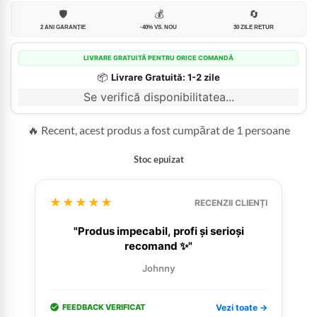
🛡️
💰
🔄
2 ANI GARANȚIE
-40% VS. NOU
30 ZILE RETUR
LIVRARE GRATUITĂ PENTRU ORICE COMANDĂ
📦
Livrare Gratuită: 1-2 zile
Se verifică disponibilitatea...
🔥 Recent, acest produs a fost cumpărat de 1 persoane
Stoc epuizat
★★★★★
RECENZII CLIENȚI
"Produs impecabil, profi și serioși
recomand ✨"
Johnny
FEEDBACK VERIFICAT
Vezi toate →