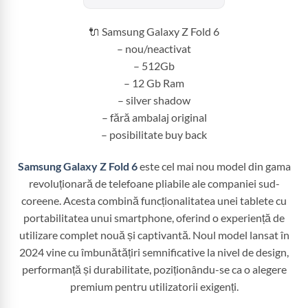
fost:
4.699,99 
6.200,00 lei.
🔌 Samsung Galaxy Z Fold 6
– nou/neactivat
– 512Gb
– 12 Gb Ram
– silver shadow
– fără ambalaj original
– posibilitate buy back
Samsung Galaxy Z Fold 6
este cel mai nou model din gama
revoluționară de telefoane pliabile ale companiei sud-
coreene. Acesta combină funcționalitatea unei tablete cu
portabilitatea unui smartphone, oferind o experiență de
utilizare complet nouă și captivantă. Noul model lansat în
2024 vine cu îmbunătățiri semnificative la nivel de design,
performanță și durabilitate, poziționându-se ca o alegere
premium pentru utilizatorii exigenți.