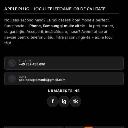
APPLE PLUG – LOCUL TELEFOANELOR DE CALITATE.
Nou sau second hand? La noi găsești doar modele perfect
funcționale –
iPhone, Samsung și multe altele
– la preț corect,
cu garanție. Accesorii, încărcătoare, huse? Avem tot ce ai
nevoie pentru telefonul tău. Intră și convinge-te – aici e locul
tău!
SUNĂ-NE
📞
+40 759 455 696
EMAIL
✉️
appleplugromania@gmail.com
URMĂREȘTE-NE
f
ig
tk