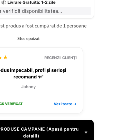
📦
Livrare Gratuită: 1-2 zile
 verifică disponibilitatea...
est produs a fost cumpărat de 1 persoane
Stoc epuizat
★★
RECENZII CLIENȚI
dus impecabil, profi și serioși
recomand ✨"
Johnny
CK VERIFICAT
Vezi toate →
PRODUSE CAMPANIE (Apasă pentru
▼
detalii)