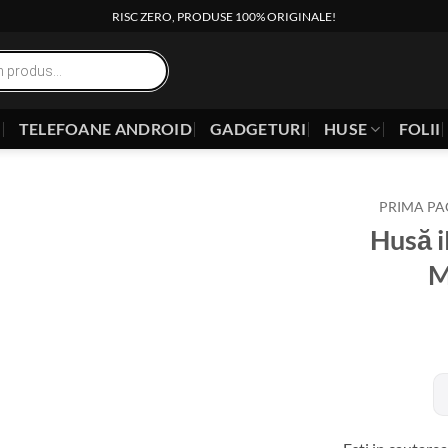
RISC ZERO, PRODUSE 100% ORIGINALE!
E
TELEFOANE ANDROID
GADGETURI
HUSE
FOLII
PRIMA PA
Husă i
M