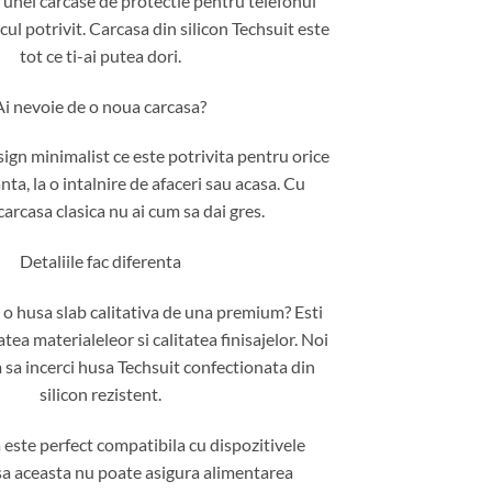
a unei carcase de protectie pentru telefonul
ocul potrivit. Carcasa din silicon Techsuit este
tot ce ti-ai putea dori.
Ai nevoie de o noua carcasa?
ign minimalist ce este potrivita pentru orice
nta, la o intalnire de afaceri sau acasa. Cu
arcasa clasica nu ai cum sa dai gres.
Detaliile fac diferenta
o husa slab calitativa de una premium? Esti
atea materialeleor si calitatea finisajelor. Noi
sa incerci husa Techsuit confectionata din
silicon rezistent.
este perfect compatibila cu dispozitivele
a aceasta nu poate asigura alimentarea