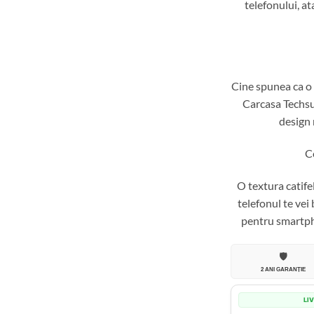
telefonului, a
Cine spunea ca o h
Carcasa Techsui
design 
Ce
O textura catifel
telefonul te vei
pentru smartpho
🛡️
2 ANI GARANȚIE
LI