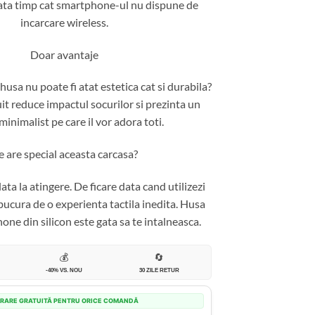
tata timp cat smartphone-ul nu dispune de
incarcare wireless.
Doar avantaje
usa nu poate fi atat estetica cat si durabila?
t reduce impactul socurilor si prezinta un
minimalist pe care il vor adora toti.
 are special aceasta carcasa?
ata la atingere. De ficare data cand utilizezi
 bucura de o experienta tactila inedita. Husa
ne din silicon este gata sa te intalneasca.
💰
🔄
-40% VS. NOU
30 ZILE RETUR
VRARE GRATUITĂ PENTRU ORICE COMANDĂ