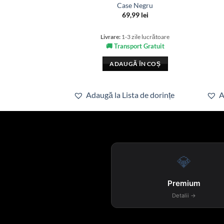
Case Negru
69,99
lei
Livrare:
1-3 zile lucrătoare
🚚 Transport Gratuit
ADAUGĂ ÎN COȘ
Adaugă la Lista de dorințe
A
💎
Premium
Detalii →