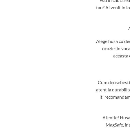
Esti in cautare
tau? Ai venit in l
Alege husa cu des
ocazie: in vaca
aceasta c
Cum deosebesti 
atent la durabilit
iti recomandam 
Atentie! Husa 
MagSafe, ins