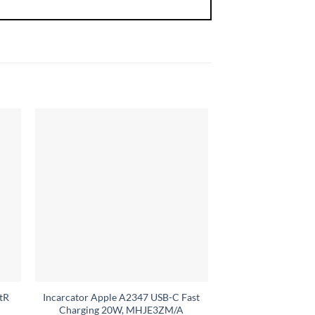
.tR
Incarcator Apple A2347 USB-C Fast
Husă Silicon Tran
Charging 20W, MHJE3ZM/A
60,0