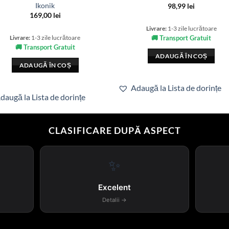
Ikonik
98,99
lei
169,00
lei
Livrare:
1-3 zile lucrătoare
Livrare:
1-3 zile lucrătoare
🚚 Transport Gratuit
🚚 Transport Gratuit
ADAUGĂ ÎN COȘ
ADAUGĂ ÎN COȘ
Adaugă la Lista de dorințe
daugă la Lista de dorințe
CLASIFICARE DUPĂ ASPECT
✨
Excelent
Detalii →