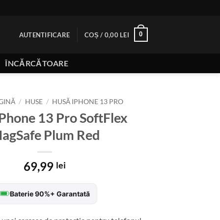
0
AUTENTIFICARE
COȘ /
0,00
LEI
ÎNCĂRCĂTOARE
GINĂ
/
HUSE
/
HUSĂ IPHONE 13 PRO
Phone 13 Pro SoftFlex
agSafe Plum Red
69,99
lei
Baterie 90%+ Garantată