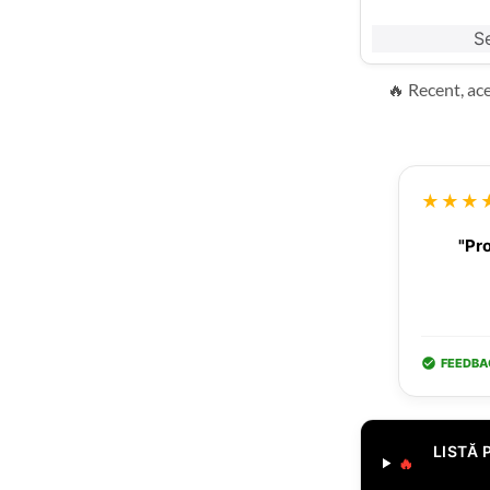
Se
🔥 Recent, ac
★★★
"Pro
FEEDBA
LISTĂ 
🔥