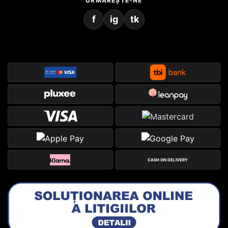
URMĂREȘTE-NE
f
ig
tk
CASH ON DELIVERY