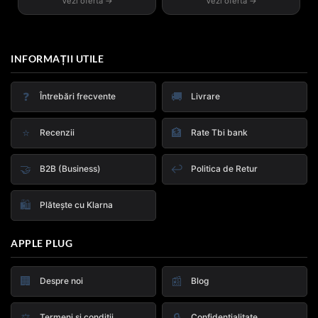
Vezi oferta →
Vezi oferta →
INFORMAȚII UTILE
❓
🚚
Întrebări frecvente
Livrare
⭐
🏦
Recenzii
Rate Tbi bank
🤝
↩️
B2B (Business)
Politica de Retur
🛍️
Plătește cu Klarna
APPLE PLUG
🏢
📰
Despre noi
Blog
⚖️
🔒
Termeni și condiții
Confidențialitate