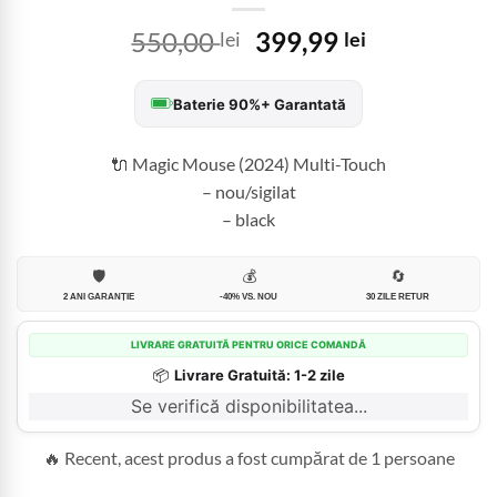
Prețul
Prețul
550,00
399,99
lei
lei
inițial
curent
a
este:
Baterie 90%+ Garantată
fost:
399,99 lei.
550,00 lei.
🔌 Magic Mouse (2024) Multi-Touch
– nou/sigilat
– black
🛡️
💰
🔄
2 ANI GARANȚIE
-40% VS. NOU
30 ZILE RETUR
LIVRARE GRATUITĂ PENTRU ORICE COMANDĂ
📦
Livrare Gratuită: 1-2 zile
Se verifică disponibilitatea...
🔥 Recent, acest produs a fost cumpărat de 1 persoane