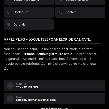
🍪
📞
Cookie-uri
Contact
🛡️
Garanție
APPLE PLUG – LOCUL TELEFOANELOR DE CALITATE.
Nou sau second hand? La noi găsești doar modele perfect
funcționale –
iPhone, Samsung și multe altele
– la preț corect,
cu garanție. Accesorii, încărcătoare, huse? Avem tot ce ai
nevoie pentru telefonul tău. Intră și convinge-te – aici e locul
tău!
SUNĂ-NE
📞
+40 759 455 696
EMAIL
✉️
appleplugromania@gmail.com