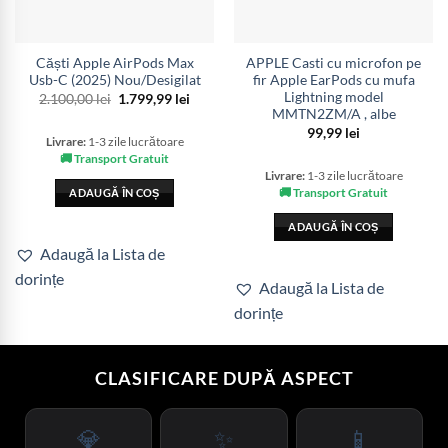
Căști Apple AirPods Max
APPLE Casti cu microfon pe
Usb-C (2025) Nou/Desigilat
fir Apple EarPods cu mufa
Lightning model
Prețul
Prețul
2.100,00
lei
1.799,99
lei
inițial
curent
MMTN2ZM/A , albe
a
este:
99,99
lei
fost:
1.799,99 lei.
Livrare:
1-3 zile lucrătoare
2.100,00 lei.
🚚 Transport Gratuit
Livrare:
1-3 zile lucrătoare
🚚 Transport Gratuit
ADAUGĂ ÎN COȘ
ADAUGĂ ÎN COȘ
Adaugă la Lista de
dorințe
Adaugă la Lista de
dorințe
CLASIFICARE DUPĂ ASPECT
💎
✨
📱