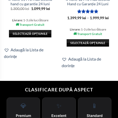
hand cu garantie 24 luni
Hand cu Garanție 24 Luni
Prețul
Prețul
1.300,00
lei
1.099,99
lei
inițial
curent
a
este:
Evaluat la
Interv
1.399,99
lei
–
1.999,99
lei
fost:
1.099,99 lei.
Livrare:
1-3 zile lucrătoare
de
5
din 5
1.300,00 lei.
prețur
🚚 Transport Gratuit
1.399,
Livrare:
1-3 zile lucrătoare
până
SELECTEAZĂ OPȚIUNILE
🚚 Transport Gratuit
la
1.999,
Acest
SELECTEAZĂ OPȚIUNILE
produs
Acest
Adaugă la Lista de
are
produs
dorințe
mai
Adaugă la Lista de
are
multe
dorințe
mai
variații.
multe
Opțiunile
variații.
pot
Opțiunile
fi
pot
CLASIFICARE DUPĂ ASPECT
alese
fi
în
alese
pagina
💎
✨
📱
în
produsului.
pagina
produsului.
Premium
Excelent
Standard