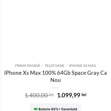
PRIMA PAGINĂ
/
TELEFOANE
/
IPHONE XS MAX
iPhone Xs Max 100% 64Gb Space Gray Ca
Nou
Prețul
Prețul
1.400,00
1.099,99
lei
lei
inițial
curent
a
este:
Baterie 90%+ Garantată