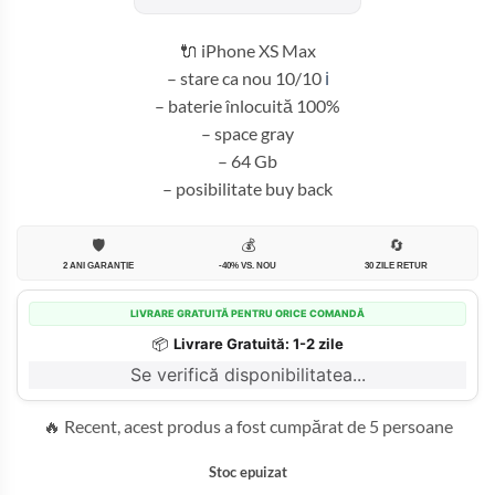
fost:
1.099,99 
1.400,00 lei.
🔌 iPhone XS Max
– stare ca nou 10/10
ℹ️
– baterie înlocuită 100%
– space gray
– 64 Gb
– posibilitate buy back
🛡️
💰
🔄
2 ANI GARANȚIE
-40% VS. NOU
30 ZILE RETUR
LIVRARE GRATUITĂ PENTRU ORICE COMANDĂ
📦
Livrare Gratuită: 1-2 zile
Se verifică disponibilitatea...
🔥 Recent, acest produs a fost cumpărat de 5 persoane
Stoc epuizat