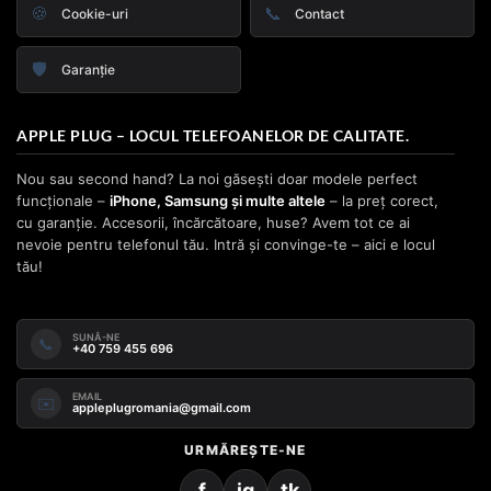
🍪
📞
Cookie-uri
Contact
🛡️
Garanție
APPLE PLUG – LOCUL TELEFOANELOR DE CALITATE.
Nou sau second hand? La noi găsești doar modele perfect
funcționale –
iPhone, Samsung și multe altele
– la preț corect,
cu garanție. Accesorii, încărcătoare, huse? Avem tot ce ai
nevoie pentru telefonul tău. Intră și convinge-te – aici e locul
tău!
SUNĂ-NE
📞
+40 759 455 696
EMAIL
✉️
appleplugromania@gmail.com
URMĂREȘTE-NE
f
ig
tk