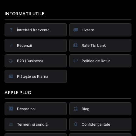
INFORMAȚII UTILE
❓
🚚
Întrebări frecvente
Livrare
⭐
🏦
Recenzii
Rate Tbi bank
🤝
↩️
B2B (Business)
Politica de Retur
🛍️
Plătește cu Klarna
APPLE PLUG
🏢
📰
Despre noi
Blog
⚖️
🔒
Termeni și condiții
Confidențialitate