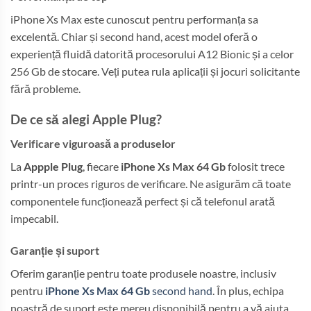
iPhone Xs Max este cunoscut pentru performanța sa
excelentă. Chiar și second hand, acest model oferă o
experiență fluidă datorită procesorului A12 Bionic și a celor
256 Gb de stocare. Veți putea rula aplicații și jocuri solicitante
fără probleme.
De ce să alegi Apple Plug?
Verificare viguroasă a produselor
La
Appple Plug
, fiecare
iPhone Xs Max 64 Gb
folosit trece
printr-un proces riguros de verificare. Ne asigurăm că toate
componentele funcționează perfect și că telefonul arată
impecabil.
Garanție și suport
Oferim garanție pentru toate produsele noastre, inclusiv
pentru
iPhone Xs Max 64 Gb
second hand
. În plus, echipa
noastră de suport este mereu disponibilă pentru a vă ajuta