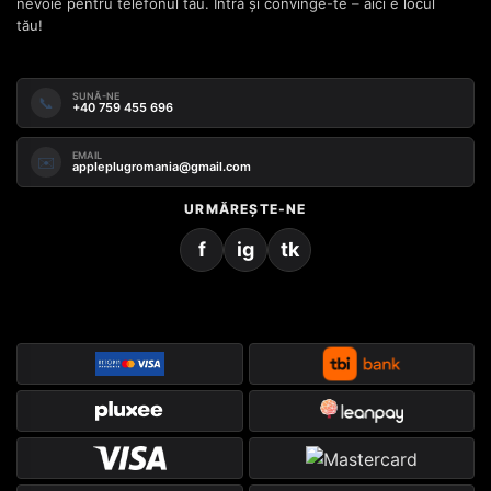
nevoie pentru telefonul tău. Intră și convinge-te – aici e locul
tău!
SUNĂ-NE
📞
+40 759 455 696
EMAIL
✉️
appleplugromania@gmail.com
URMĂREȘTE-NE
f
ig
tk