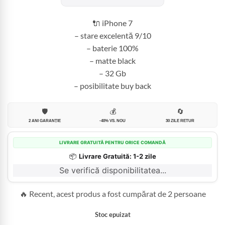
fost:
449,99 lei.
699,99 lei.
🔌 iPhone 7
– stare excelentă 9/10
– baterie 100%
– matte black
– 32 Gb
– posibilitate buy back
🛡️
💰
🔄
2 ANI GARANȚIE
-40% VS. NOU
30 ZILE RETUR
LIVRARE GRATUITĂ PENTRU ORICE COMANDĂ
📦
Livrare Gratuită: 1-2 zile
Se verifică disponibilitatea...
🔥 Recent, acest produs a fost cumpărat de 2 persoane
Stoc epuizat