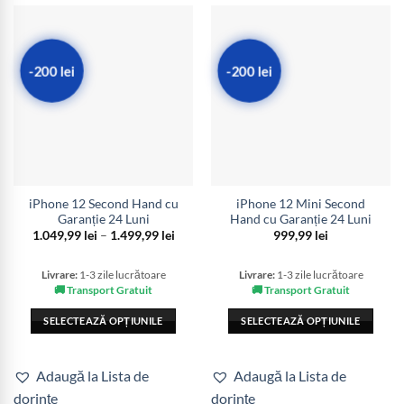
-200 lei
-200 lei
iPhone 12 Second Hand cu
iPhone 12 Mini Second
Garanție 24 Luni
Hand cu Garanție 24 Luni
Interval
1.049,99
lei
–
1.499,99
lei
999,99
lei
de
prețuri:
1.049,99 lei
Livrare:
1-3 zile lucrătoare
Livrare:
1-3 zile lucrătoare
până
🚚 Transport Gratuit
🚚 Transport Gratuit
la
1.499,99 lei
SELECTEAZĂ OPȚIUNILE
SELECTEAZĂ OPȚIUNILE
Acest
Acest
produs
produs
Adaugă la Lista de
Adaugă la Lista de
are
are
dorințe
dorințe
mai
mai