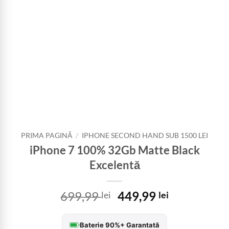
PRIMA PAGINĂ
/
IPHONE SECOND HAND SUB 1500 LEI
iPhone 7 100% 32Gb Matte Black
Excelentă
Prețul
Prețul
699,99
449,99
lei
lei
inițial
curent
a
este:
Baterie 90%+ Garantată