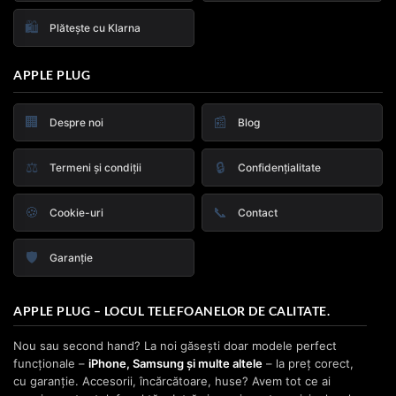
🛍️
Plătește cu Klarna
APPLE PLUG
🏢
📰
Despre noi
Blog
⚖️
🔒
Termeni și condiții
Confidențialitate
🍪
📞
Cookie-uri
Contact
🛡️
Garanție
APPLE PLUG – LOCUL TELEFOANELOR DE CALITATE.
Nou sau second hand? La noi găsești doar modele perfect
funcționale –
iPhone, Samsung și multe altele
– la preț corect,
cu garanție. Accesorii, încărcătoare, huse? Avem tot ce ai