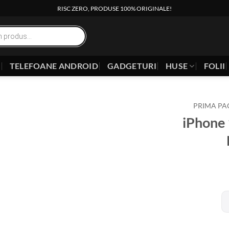
RISC ZERO, PRODUSE 100% ORIGINALE!
E
TELEFOANE ANDROID
GADGETURI
HUSE
FOLII
PRIMA PA
iPhone