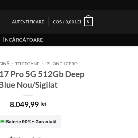
0
AUTENTIFICARE
COȘ /
0,00
LEI
ÎNCĂRCĂTOARE
GINĂ
/
TELEFOANE
/
IPHONE 17 PRO
 17 Pro 5G 512Gb Deep
Blue Nou/Sigilat
8.049,99
lei
Baterie 90%+ Garantată