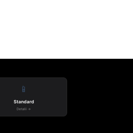
📱
Standard
Detalii →