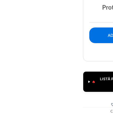
Prot
AD
LISTĂ 
🔥
C