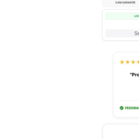
2 ANI GARANȚIE
LI
Se
★★★
"Pro
FEEDBA