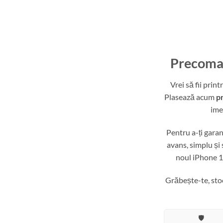
Precoma
Vrei să fii prin
Plasează acum
p
ime
Pentru a-ți gara
avans, simplu și s
noul iPhone 17
Grăbește-te, st
🛡️