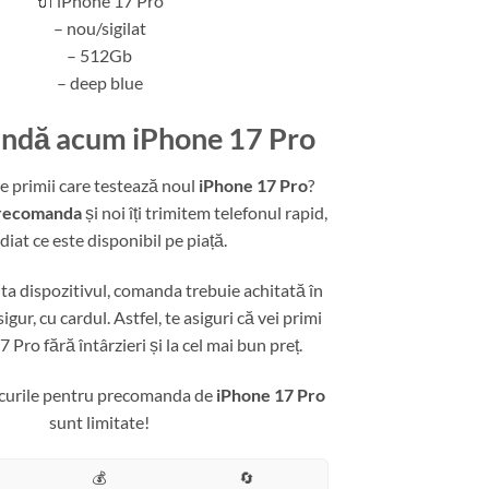
🔌 iPhone 17 Pro
– nou/sigilat
– 512Gb
– deep blue
ndă acum iPhone 17 Pro
tre primii care testează noul
iPhone 17 Pro
?
recomanda
și noi îți trimitem telefonul rapid,
diat ce este disponibil pe piață.
nta dispozitivul, comanda trebuie achitată în
igur, cu cardul. Astfel, te asiguri că vei primi
 Pro fără întârzieri și la cel mai bun preț.
ocurile pentru precomanda de
iPhone 17 Pro
sunt limitate!
💰
🔄