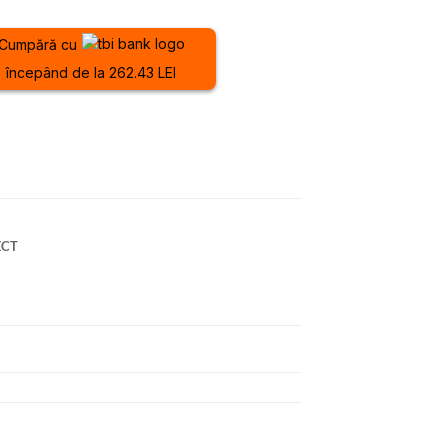
Cumpără cu
începând de la 262.43 LEI
ECT