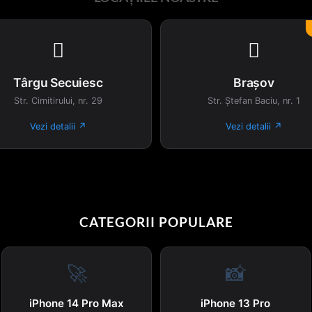


Târgu Secuiesc
Brașov
Str. Cimitirului, nr. 29
Str. Ștefan Baciu, nr. 1
Vezi detalii ↗
Vezi detalii ↗
CATEGORII POPULARE
🚀
📸
iPhone 14 Pro Max
iPhone 13 Pro