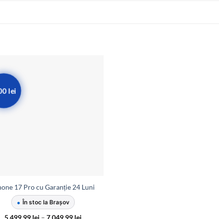
00 lei
hone 17 Pro cu Garanție 24 Luni
•
În stoc la Brașov
Interval
5.499,99
lei
–
7.049,99
lei