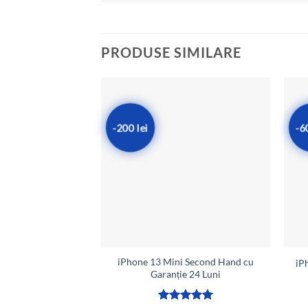
PRODUSE SIMILARE
-200 lei
-6
iPhone 13 Mini Second Hand cu
iP
Garanție 24 Luni