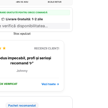
-40% VS. NOU
30 ZILE RETUR
VRARE GRATUITĂ PENTRU ORICE COMANDĂ
📦
Livrare Gratuită: 1-2 zile
 verifică disponibilitatea...
Stoc epuizat
★★
RECENZII CLIENȚI
dus impecabil, profi și serioși
recomand ✨"
Johnny
CK VERIFICAT
Vezi toate →
Pachet recomandat