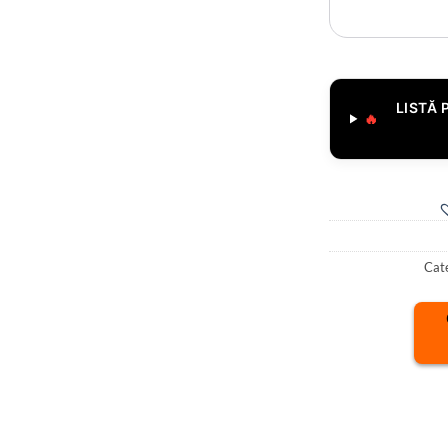
LISTĂ 
🔥
Cate