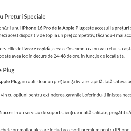
u Prețuri Speciale
ionării unui
iPhone 16 Pro de la Apple Plug
este accesul la
prețuri 
ezi acest dispozitiv de top la un preț competitiv, făcându-l mai acces
erviciile de
livrare rapidă
, ceea ce înseamnă că nu va trebui să aș
poate avea loc în decurs de 24-48 de ore, în funcție de locația ta.
e Plug
pple Plug
, nu obții doar un preț bun și livrare rapidă. Iată câteva 
r vin cu opțiuni pentru extinderea garanției, oferindu-ți liniștea ne
 acces la un serviciu de suport clienți de înaltă calitate, pregătit 
pachete promoționale care includ accesorii premium pentru iPhone 1