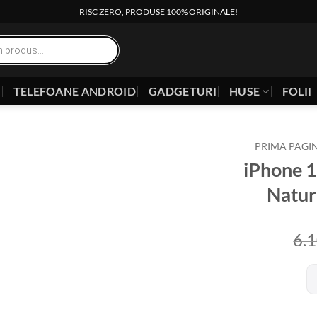
RISC ZERO, PRODUSE 100% ORIGINALE!
E
TELEFOANE ANDROID
GADGETURI
HUSE
FOLII
PRIMA PAGI
iPhone 
Natur
6.