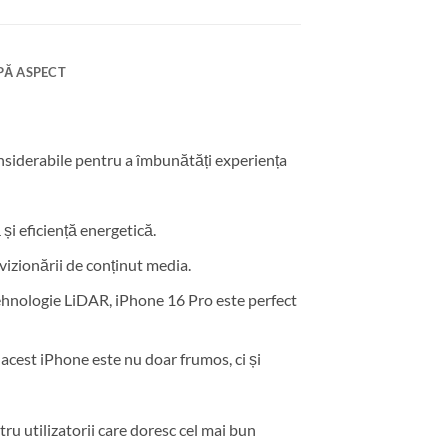
PĂ ASPECT
considerabile pentru a îmbunătăți experiența
și eficiență energetică.
 vizionării de conținut media.
tehnologie LiDAR, iPhone 16 Pro este perfect
d, acest iPhone este nu doar frumos, ci și
tru utilizatorii care doresc cel mai bun