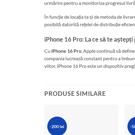
urmărire pentru a monitoriza progresul livrăr
În funcție de locația ta și de metoda de livra
posibilă datorită rețelei de distribuție eficie
iPhone 16 Pro: La ce să te aștepți 
Cu
iPhone 16 Pro
, Apple continuă să define
compania lucrează constant pentru a îmbunătăți
viitor, iPhone 16 Pro este un dispozitiv pregă
PRODUSE SIMILARE
-200 lei
-5