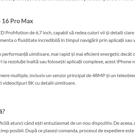
ne 16 Pro Max
 ProMotion de 6,7 inch, capabil să redea culori vii și detalii clare 
ta o fluiditate incredibilă în timpul navigării prin aplicații sau v
 performanță uimitoare, mai rapid și mai eficient energetic decât or
ri la rezoluție înaltă sau folosești aplicații complexe, acest iPhon
mere multiple, inclusiv un senzor principal de 48MP și un teleobie
i videoclipuri 8K cu detalii uimitoare.
ă?
ficilă atunci când ești entuziasmat de un nou dispozitiv. De aceea,
 timp posibil. După ce plasezi comanda, procesul de expediere este i