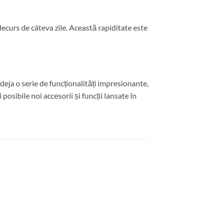
decurs de câteva zile. Această rapiditate este
eja o serie de funcționalități impresionante,
osibile noi accesorii și funcții lansate în