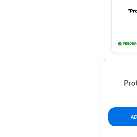
"Pro
FEEDBA
Prot
AD