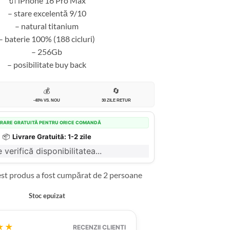
🔌 iPhone 16 Pro Max
– stare excelentă 9/10
– natural titanium
– baterie 100% (188 cicluri)
– 256Gb
– posibilitate buy back
💰
🔄
-40% VS. NOU
30 ZILE RETUR
VRARE GRATUITĂ PENTRU ORICE COMANDĂ
📦
Livrare Gratuită: 1-2 zile
 verifică disponibilitatea...
est produs a fost cumpărat de 2 persoane
Stoc epuizat
★★
RECENZII CLIENȚI