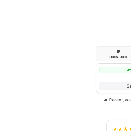
🛡️
2 ANI GARANȚIE
LI
Se
🔥 Recent, ac
★★★