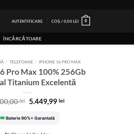
0
AUTENTIFICARE
COȘ /
0,00
LEI
ÎNCĂRCĂTOARE
NĂ
/
TELEFOANE
/
IPHONE 16 PRO MAX
16 Pro Max 100% 256Gb
al Titanium Excelentă
Prețul
Prețul
100,00
5.449,99
lei
lei
inițial
curent
a
este:
Baterie 90%+ Garantată
fost:
5.449,99 lei.
6.100,00 lei.