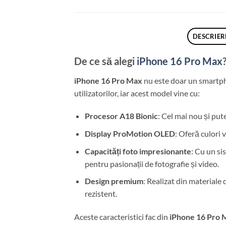
DESCRIER
De ce să alegi
iPhone 16 Pro Max
iPhone 16 Pro Max
nu este doar un smartphon
utilizatorilor, iar acest model vine cu:
Procesor A18 Bionic
: Cel mai nou și put
Display ProMotion OLED
: Oferă culori 
Capacități foto impresionante
: Cu un si
pentru pasionații de fotografie și video.
Design premium
: Realizat din materiale 
rezistent.
Aceste caracteristici fac din
iPhone 16 Pro 