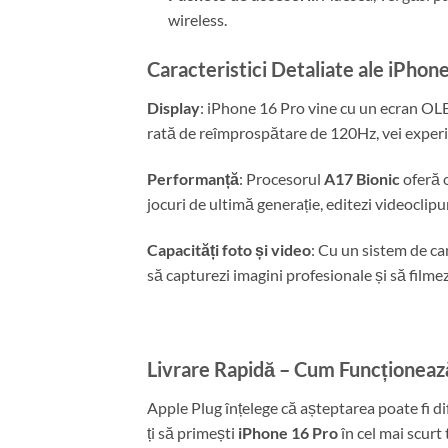
wireless.
Caracteristici Detaliate ale iPho
Display
: iPhone 16 Pro vine cu un ecran OLED
rată de reîmprospătare de 120Hz, vei experimen
Performanță
: Procesorul
A17 Bionic
oferă o
jocuri de ultimă generație, editezi videoclipu
Capacități foto și video
: Cu un sistem de ca
să capturezi imagini profesionale și să filmez
Livrare Rapidă – Cum Funcționeaz
Apple Plug înțelege că așteptarea poate fi di
ți să primești
iPhone 16 Pro
în cel mai scurt