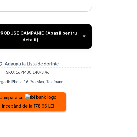
PRODUSE CAMPANIE (Apasă pentru
▼
detalii)
Adaugă la Lista de dorințe
SKU:
16PM00.140/3.46
gorii:
iPhone 16 Pro Max
,
Telefoane
Cumpără cu
începând de la 178.66 LEI