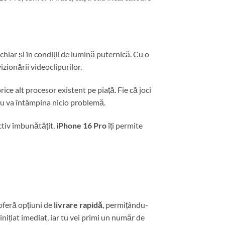
chiar și în condiții de lumină puternică. Cu o
izionării videoclipurilor.
ice alt procesor existent pe piață. Fie că joci
e nu va întâmpina nicio problemă.
ctiv îmbunătățit,
iPhone 16 Pro
îți permite
 oferă opțiuni de
livrare rapidă
, permițându-
nițiat imediat, iar tu vei primi un număr de