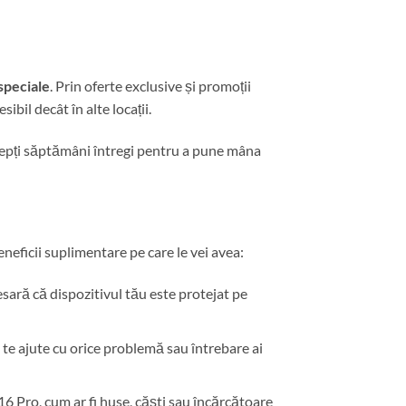
speciale
. Prin oferte exclusive și promoții
ibil decât în alte locații.
tepți săptămâni întregi pentru a pune mâna
beneficii suplimentare pe care le vei avea:
cesară că dispozitivul tău este protejat pe
să te ajute cu orice problemă sau întrebare ai
6 Pro, cum ar fi huse, căști sau încărcătoare