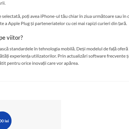
ii.
re selectată, poți avea iPhone-ul tău chiar în ziua următoare sau în 
nte a Apple Plug și parteneriatelor cu cei mai rapizi curieri din țară.
pe viitor?
ască standardele în tehnologia mobilă. Deși modelul de față oferă d
 experiența utilizatorilor. Prin actualizări software frecvente și p
tit pentru orice inovații care vor apărea.
00 lei