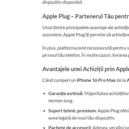
dispozitiv disponibil.
Apple Plug – Partenerul Tău pentr
Unul dintre principalele avantaje ale achiziț
sezoniere, Apple Plug îți permite să achizițion
În plus, platforma este recunoscută pentru s
pe noul tău telefon. În multe cazuri, livrarea 
Avantajele unei Achiziții prin Appl
Când cumperi un
iPhone 16 Pro Max
de la
A
Garanție extinsă
: Majoritatea achizițiilo
termen lung.
Suport tehnic premium
: Apple Plug oferă
avea legată de noul tău dispozitiv.
Pachete de accesorii
: Adesea, vei găsi 