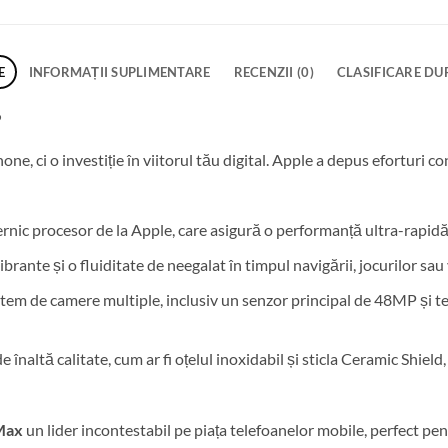
E
INFORMAȚII SUPLIMENTARE
RECENZII (0)
CLASIFICARE DU
?
e, ci o investiție în viitorul tău digital. Apple a depus eforturi 
ernic procesor de la Apple, care asigură o performanță ultra-rapidă 
vibrante și o fluiditate de neegalat în timpul navigării, jocurilor sau
stem de camere multiple, inclusiv un senzor principal de 48MP și 
de înaltă calitate, cum ar fi oțelul inoxidabil și sticla Ceramic Shiel
Max
un lider incontestabil pe piața telefoanelor mobile, perfect pen