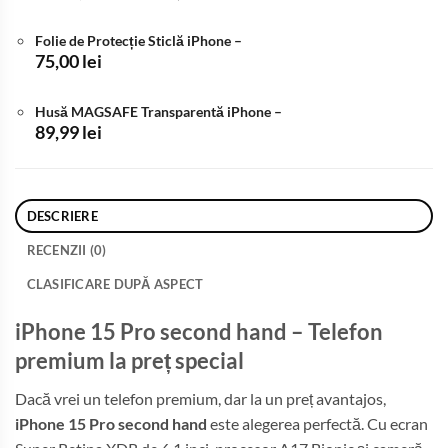
inițial
curent
a
este:
Folie de Protecție Sticlă iPhone
–
fost:
3.999,99 lei.
75,00
lei
4.600,00 lei.
Husă MAGSAFE Transparentă iPhone
–
89,99
lei
DESCRIERE
RECENZII (0)
CLASIFICARE DUPĂ ASPECT
iPhone 15 Pro second hand – Telefon
premium la preț special
Dacă vrei un telefon premium, dar la un preț avantajos,
iPhone 15 Pro second hand
este alegerea perfectă. Cu ecran