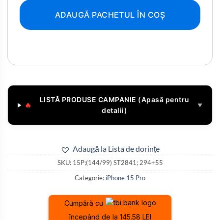
ADAUGĂ PACHETUL ÎN COȘ
LISTĂ PRODUSE CAMPANIE (Apasă pentru
🔥
▼
detalii)
Adaugă la Lista de dorințe
SKU:
15P;(144/99) ST2841; 294+55
Categorie:
iPhone 15 Pro
Cumpără cu
începând de la 145.58 LEI