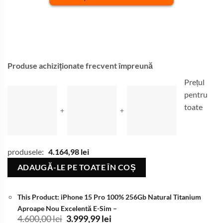
Produse achiziționate frecvent împreună
Prețul
pentru
toate
+
+
produsele:
4.164,98
lei
ADAUGĂ-LE PE TOATE ÎN COȘ
This Product: iPhone 15 Pro 100% 256Gb Natural Titanium
Aproape Nou Excelentă E-Sim
–
Prețul
Prețul
4.600,00
lei
3.999,99
lei