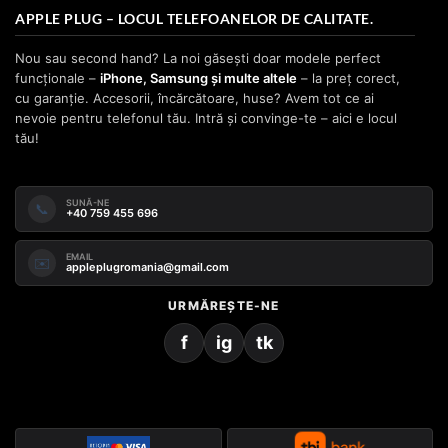
APPLE PLUG – LOCUL TELEFOANELOR DE CALITATE.
Nou sau second hand? La noi găsești doar modele perfect
funcționale –
iPhone, Samsung și multe altele
– la preț corect,
cu garanție. Accesorii, încărcătoare, huse? Avem tot ce ai
nevoie pentru telefonul tău. Intră și convinge-te – aici e locul
tău!
SUNĂ-NE
📞
+40 759 455 696
EMAIL
✉️
appleplugromania@gmail.com
URMĂREȘTE-NE
f
ig
tk