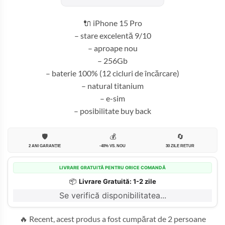
fost:
3.999,99 
4.600,00 lei.
🔌 iPhone 15 Pro
– stare excelentă 9/10
– aproape nou
– 256Gb
– baterie 100% (12 cicluri de încărcare)
– natural titanium
– e-sim
– posibilitate buy back
🛡️
💰
🔄
2 ANI GARANȚIE
-40% VS. NOU
30 ZILE RETUR
LIVRARE GRATUITĂ PENTRU ORICE COMANDĂ
📦
Livrare Gratuită: 1-2 zile
Se verifică disponibilitatea...
🔥 Recent, acest produs a fost cumpărat de 2 persoane