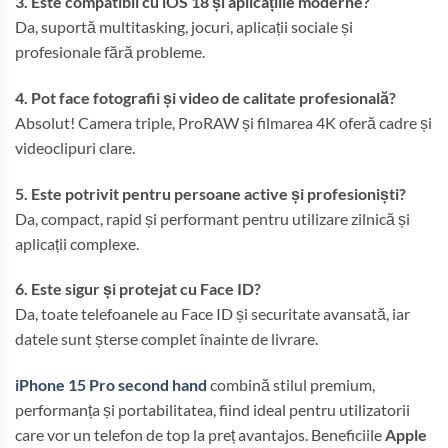
3. Este compatibil cu iOS 18 și aplicațiile moderne?
Da, suportă multitasking, jocuri, aplicații sociale și
profesionale fără probleme.
4. Pot face fotografii și video de calitate profesională?
Absolut! Camera triple, ProRAW și filmarea 4K oferă cadre și
videoclipuri clare.
5. Este potrivit pentru persoane active și profesioniști?
Da, compact, rapid și performant pentru utilizare zilnică și
aplicații complexe.
6. Este sigur și protejat cu Face ID?
Da, toate telefoanele au Face ID și securitate avansată, iar
datele sunt șterse complet înainte de livrare.
iPhone 15 Pro second hand
combină stilul premium,
performanța și portabilitatea, fiind ideal pentru utilizatorii
care vor un telefon de top la preț avantajos. Beneficiile
Apple