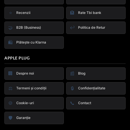
⭐
🏦
Recenzii
Rate Tbi bank
🤝
↩️
B2B (Business)
Politica de Retur
🛍️
Plătește cu Klarna
APPLE PLUG
🏢
📰
Despre noi
Blog
⚖️
🔒
Termeni și condiții
Confidențialitate
🍪
📞
Cookie-uri
Contact
🛡️
Garanție