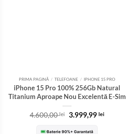
PRIMA PAGINĂ
/
TELEFOANE
/
IPHONE 15 PRO
iPhone 15 Pro 100% 256Gb Natural
Titanium Aproape Nou Excelentă E-Sim
Prețul
Prețul
4.600,00
3.999,99
lei
lei
inițial
curent
a
este:
Baterie 90%+ Garantată