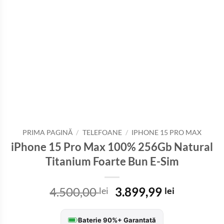
PRIMA PAGINĂ
/
TELEFOANE
/
IPHONE 15 PRO MAX
iPhone 15 Pro Max 100% 256Gb Natural
Titanium Foarte Bun E-Sim
Prețul
Prețul
4.500,00
3.899,99
lei
lei
inițial
curent
a
este:
Baterie 90%+ Garantată