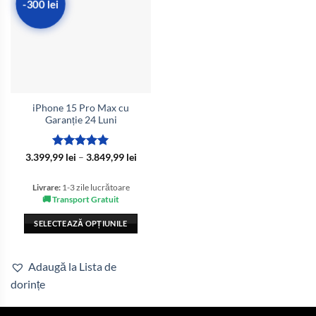
-300 lei
iPhone 15 Pro Max cu
Garanție 24 Luni
Evaluat la
Interval
3.399,99
lei
–
3.849,99
lei
de
5
din 5
prețuri:
3.399,99 lei
Livrare:
1-3 zile lucrătoare
până
🚚 Transport Gratuit
la
3.849,99 lei
SELECTEAZĂ OPȚIUNILE
Acest
produs
Adaugă la Lista de
are
dorințe
mai
multe
variații.