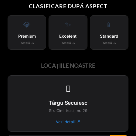
CLASIFICARE DUPĂ ASPECT
Opțiunile
pot
fi
💎
✨
📱
alese
în
Premium
Excelent
Standard
pagina
Detalii →
Detalii →
Detalii →
produsului.
LOCAȚIILE NOASTRE

Târgu Secuiesc
Str. Cimitirului, nr. 29
Vezi detalii ↗