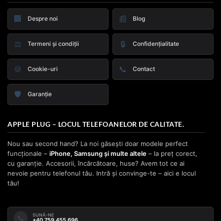
🏢
📰
Despre noi
Blog
⚖️
🔒
Termeni și condiții
Confidențialitate
🍪
📞
Cookie-uri
Contact
🛡️
Garanție
APPLE PLUG – LOCUL TELEFOANELOR DE CALITATE.
Nou sau second hand? La noi găsești doar modele perfect
funcționale –
iPhone, Samsung și multe altele
– la preț corect,
cu garanție. Accesorii, încărcătoare, huse? Avem tot ce ai
nevoie pentru telefonul tău. Intră și convinge-te – aici e locul
tău!
SUNĂ-NE
📞
+40 759 455 696