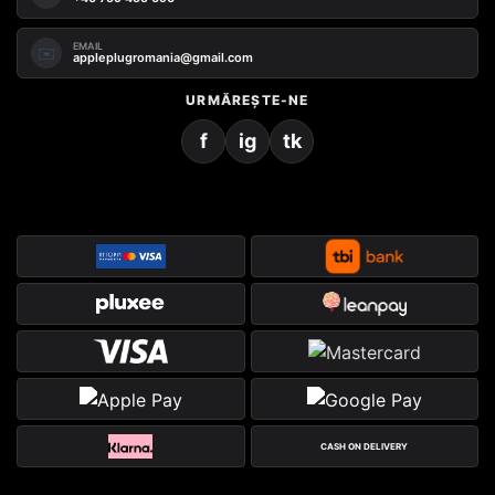
EMAIL
✉️
appleplugromania@gmail.com
URMĂREȘTE-NE
f
ig
tk
CASH ON DELIVERY