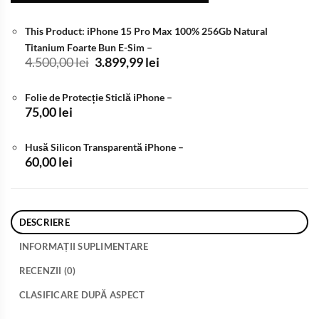
This Product: iPhone 15 Pro Max 100% 256Gb Natural
Titanium Foarte Bun E-Sim
–
Prețul
Prețul
4.500,00
lei
3.899,99
lei
inițial
curent
a
este:
Folie de Protecție Sticlă iPhone
–
fost:
3.899,99 lei.
75,00
lei
4.500,00 lei.
Husă Silicon Transparentă iPhone
–
60,00
lei
DESCRIERE
INFORMAȚII SUPLIMENTARE
RECENZII (0)
CLASIFICARE DUPĂ ASPECT