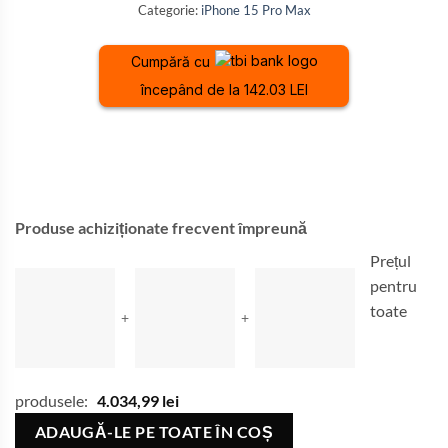
Categorie:
iPhone 15 Pro Max
Cumpără cu
începând de la 142.03 LEI
Produse achiziționate frecvent împreună
Prețul
pentru
toate
+
+
produsele:
4.034,99
lei
ADAUGĂ-LE PE TOATE ÎN COȘ