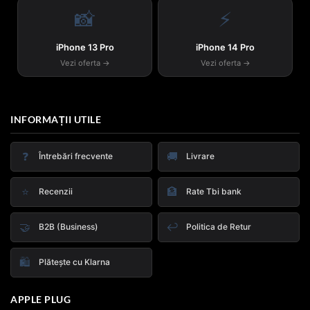
📸
⚡
iPhone 13 Pro
iPhone 14 Pro
Vezi oferta →
Vezi oferta →
INFORMAȚII UTILE
❓
🚚
Întrebări frecvente
Livrare
⭐
🏦
Recenzii
Rate Tbi bank
🤝
↩️
B2B (Business)
Politica de Retur
🛍️
Plătește cu Klarna
APPLE PLUG