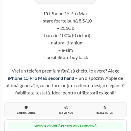
fost:
3.899,99 
4.500,00 lei.
🔌 iPhone 15 Pro Max
– stare foarte bună 8,5/10
– 256Gb
– baterie 100% (0 cicluri)
– natural titanium
– e-sim
– posibilitate buy back
Vrei un telefon premium fără să cheltui o avere? Alege
iPhone 15 Pro Max second hand
– un dispozitiv Apple de
ultimă generație, cu performanțe excelente, design elegant și
fiabilitate testată. Ideal pentru utilizatorii exigenți!
🛡️
💰
🔄
2 ANI GARANȚIE
-40% VS. NOU
30 ZILE RETUR
LIVRARE GRATUITĂ PENTRU ORICE COMANDĂ