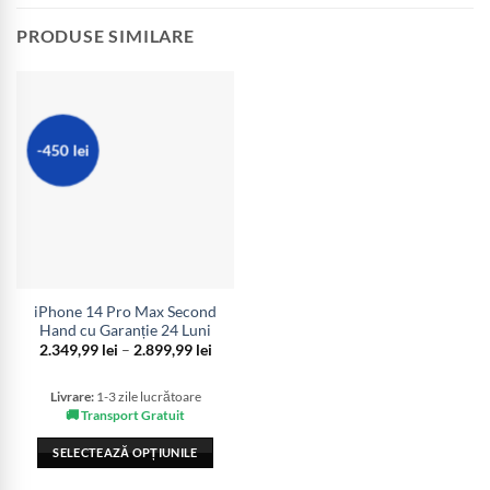
PRODUSE SIMILARE
-450 lei
iPhone 14 Pro Max Second
Hand cu Garanție 24 Luni
Interval
2.349,99
lei
–
2.899,99
lei
de
prețuri:
2.349,99 lei
Livrare:
1-3 zile lucrătoare
până
🚚 Transport Gratuit
la
2.899,99 lei
SELECTEAZĂ OPȚIUNILE
Acest