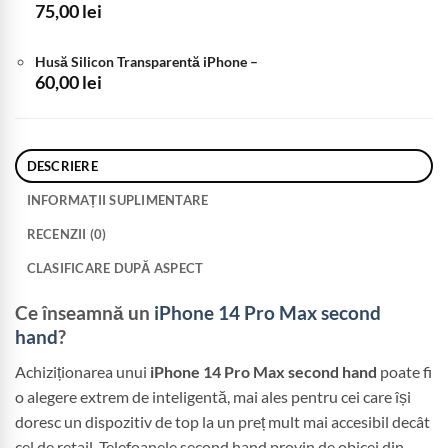
75,00
lei
3.550,00 lei.
Husă Silicon Transparentă iPhone
–
60,00
lei
DESCRIERE
INFORMAȚII SUPLIMENTARE
RECENZII (0)
CLASIFICARE DUPĂ ASPECT
Ce înseamnă un
iPhone 14 Pro Max second
hand
?
Achiziționarea unui
iPhone 14 Pro Max second hand
poate fi
o alegere extrem de inteligentă, mai ales pentru cei care își
doresc un dispozitiv de top la un preț mult mai accesibil decât
cel de retail. Telefoanele second hand provin de obicei din