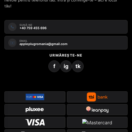
tău!
SUNĂ-NE
📞
+40 759 455 696
EMAIL
✉️
appleplugromania@gmail.com
URMĂREȘTE-NE
f
ig
tk