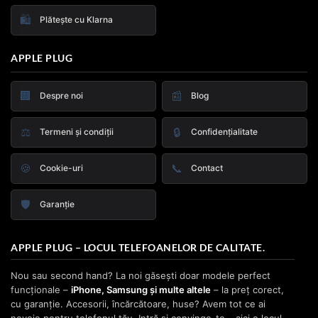
🛍️
Plătește cu Klarna
APPLE PLUG
🏢
📰
Despre noi
Blog
⚖️
🔒
Termeni și condiții
Confidențialitate
🍪
📞
Cookie-uri
Contact
🛡️
Garanție
APPLE PLUG – LOCUL TELEFOANELOR DE CALITATE.
Nou sau second hand? La noi găsești doar modele perfect
funcționale –
iPhone, Samsung și multe altele
– la preț corect,
cu garanție. Accesorii, încărcătoare, huse? Avem tot ce ai
nevoie pentru telefonul tău. Intră și convinge-te – aici e locul