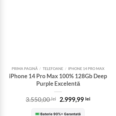
PRIMA PAGINĂ
/
TELEFOANE
/
IPHONE 14 PRO MAX
iPhone 14 Pro Max 100% 128Gb Deep
Purple Excelentă
Prețul
Prețul
3.550,00
2.999,99
lei
lei
inițial
curent
a
este:
Baterie 90%+ Garantată