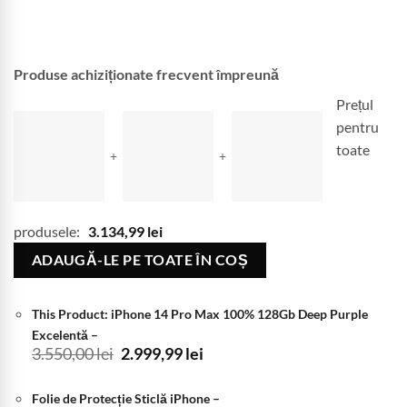
Produse achiziționate frecvent împreună
Prețul
pentru
toate
+
+
produsele:
3.134,99
lei
ADAUGĂ-LE PE TOATE ÎN COȘ
This Product: iPhone 14 Pro Max 100% 128Gb Deep Purple
Excelentă
–
Prețul
Prețul
3.550,00
lei
2.999,99
lei
inițial
curent
a
este:
Folie de Protecție Sticlă iPhone
–
fost:
2.999,99 lei.