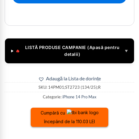
LISTĂ PRODUSE CAMPANIE (Apasă pentru
🔥
▼
detalii)
Adaugă la Lista de dorințe
SKU:
14PM01;ST2723 (134/25);R
Categorie:
iPhone 14 Pro Max
Cumpără cu
începând de la 110.03 LEI