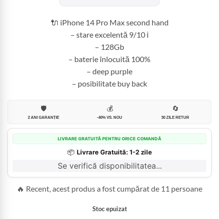
fost:
2.999,99 
3.550,00 lei.
🔌 iPhone 14 Pro Max second hand
– stare excelentă 9/10
ℹ️
– 128Gb
– baterie înlocuită 100%
– deep purple
– posibilitate buy back
🛡️
💰
🔄
2 ANI GARANȚIE
-40% VS. NOU
30 ZILE RETUR
LIVRARE GRATUITĂ PENTRU ORICE COMANDĂ
📦
Livrare Gratuită: 1-2 zile
Se verifică disponibilitatea...
🔥 Recent, acest produs a fost cumpărat de 11 persoane
Stoc epuizat