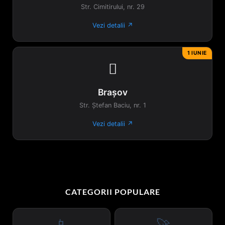
Str. Cimitirului, nr. 29
Vezi detalii ↗
1 IUNIE

Brașov
Str. Ștefan Baciu, nr. 1
Vezi detalii ↗
CATEGORII POPULARE
📱
🚀