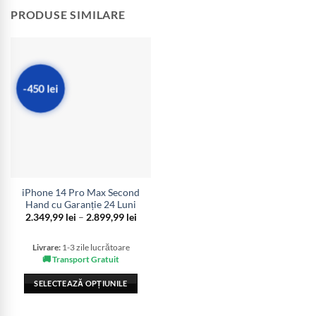
PRODUSE SIMILARE
-450 lei
iPhone 14 Pro Max Second
Hand cu Garanție 24 Luni
Interval
2.349,99
lei
–
2.899,99
lei
de
prețuri:
2.349,99 lei
Livrare:
1-3 zile lucrătoare
până
🚚 Transport Gratuit
la
2.899,99 lei
SELECTEAZĂ OPȚIUNILE
Acest
produs