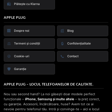
🛍️
Plătește cu Klarna
APPLE PLUG
🏢
📰
Despre noi
Blog
⚖️
🔒
Termeni și condiții
Confidențialitate
🍪
📞
Cookie-uri
Contact
🛡️
Garanție
APPLE PLUG – LOCUL TELEFOANELOR DE CALITATE.
Nou sau second hand? La noi găsești doar modele perfect
funcționale –
iPhone, Samsung și multe altele
– la preț corect,
cu garanție. Accesorii, încărcătoare, huse? Avem tot ce ai
nevoie pentru telefonul tău. Intră și convinge-te – aici e locul