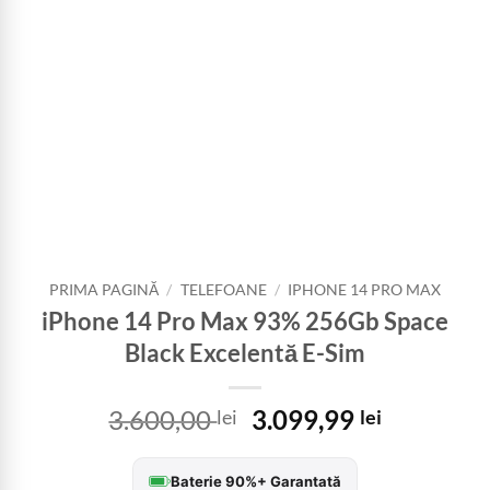
PRIMA PAGINĂ
/
TELEFOANE
/
IPHONE 14 PRO MAX
iPhone 14 Pro Max 93% 256Gb Space
Black Excelentă E-Sim
Prețul
Prețul
3.600,00
3.099,99
lei
lei
inițial
curent
a
este:
Baterie 90%+ Garantată