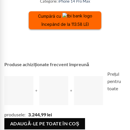
Categorie:
iPhone 14 Pro Max
Cumpără cu
începând de la 113.58 LEI
Produse achiziționate frecvent împreună
Prețul
pentru
toate
+
+
produsele:
3.244,99
lei
ADAUGĂ-LE PE TOATE ÎN COȘ