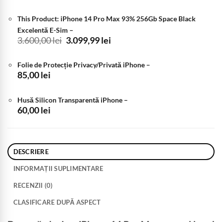
This Product: iPhone 14 Pro Max 93% 256Gb Space Black
Excelentă E-Sim
–
Prețul
Prețul
3.600,00
lei
3.099,99
lei
inițial
curent
a
este:
Folie de Protecție Privacy/Privată iPhone
–
fost:
3.099,99 lei.
85,00
lei
3.600,00 lei.
Husă Silicon Transparentă iPhone
–
60,00
lei
DESCRIERE
INFORMAȚII SUPLIMENTARE
RECENZII (0)
CLASIFICARE DUPĂ ASPECT