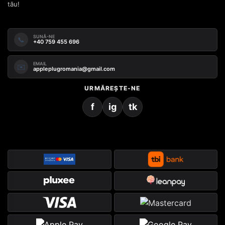
tău!
SUNĂ-NE
📞
+40 759 455 696
EMAIL
✉️
appleplugromania@gmail.com
URMĂREȘTE-NE
f
ig
tk