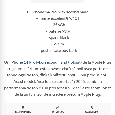
fost:
3.099,99 
3.600,00 lei.
🔌 iPhone 14 Pro Max second hand
– foarte excelentă 9/10
ℹ️
– 256Gb
– baterie 93%
– space black
– e-sim
– posibilitate buy back
Un
iPhone 14 Pro Max second hand (folosit)
de la Apple Plug
cu garanție 24 luni este dovada clară că poți avea parte de
tehnologie de top, fără să plătești prețul unui produs nou.
Acest model, încă foarte apreciat în 2025, combină
performanța de top cu un preț accesibil, dacă este achiziționat
de la un furnizor de încredere precum Apple Plug.
🛡️
💰
🔄
2 ANI GARANȚIE
-40% VS. NOU
30 ZILE RETUR