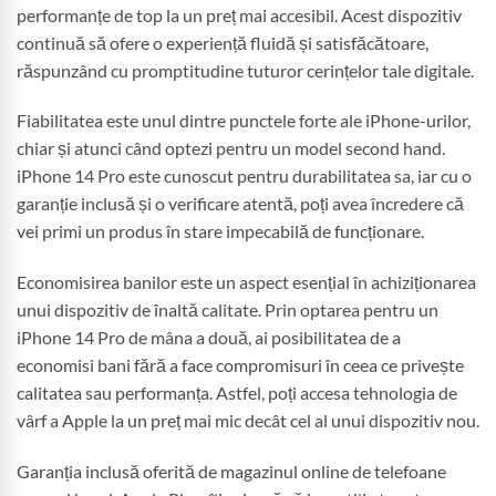
performanțe de top la un preț mai accesibil. Acest dispozitiv
continuă să ofere o experiență fluidă și satisfăcătoare,
răspunzând cu promptitudine tuturor cerințelor tale digitale.
Fiabilitatea este unul dintre punctele forte ale iPhone-urilor,
chiar și atunci când optezi pentru un model second hand.
iPhone 14 Pro este cunoscut pentru durabilitatea sa, iar cu o
garanție inclusă și o verificare atentă, poți avea încredere că
vei primi un produs în stare impecabilă de funcționare.
Economisirea banilor este un aspect esențial în achiziționarea
unui dispozitiv de înaltă calitate. Prin optarea pentru un
iPhone 14 Pro de mâna a două, ai posibilitatea de a
economisi bani fără a face compromisuri în ceea ce privește
calitatea sau performanța. Astfel, poți accesa tehnologia de
vârf a Apple la un preț mai mic decât cel al unui dispozitiv nou.
Garanția inclusă oferită de magazinul online de telefoane