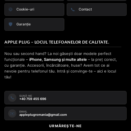
🍪
📞
Cookie-uri
Contact
🛡️
Garanție
APPLE PLUG – LOCUL TELEFOANELOR DE CALITATE.
Nou sau second hand? La noi găsești doar modele perfect
funcționale –
iPhone, Samsung și multe altele
– la preț corect,
cu garanție. Accesorii, încărcătoare, huse? Avem tot ce ai
nevoie pentru telefonul tău. Intră și convinge-te – aici e locul
tău!
SUNĂ-NE
📞
+40 759 455 696
EMAIL
✉️
appleplugromania@gmail.com
URMĂREȘTE-NE