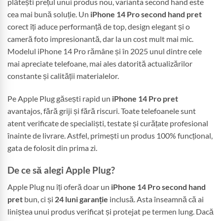
plătești prețul unui produs nou, varianta second hand este
cea mai bună soluție. Un
iPhone 14 Pro second hand pret
corect îți aduce performanță de top, design elegant și o
cameră foto impresionantă, dar la un cost mult mai mic.
Modelul iPhone 14 Pro rămâne și în 2025 unul dintre cele
mai apreciate telefoane, mai ales datorită actualizărilor
constante și calității materialelor.
Pe Apple Plug găsești rapid un
iPhone 14 Pro pret
avantajos, fără griji și fără riscuri. Toate telefoanele sunt
atent verificate de specialiști, testate și curățate profesional
înainte de livrare. Astfel, primești un produs 100% funcțional,
gata de folosit din prima zi.
De ce să alegi Apple Plug?
Apple Plug nu îți oferă doar un
iPhone 14 Pro second hand
pret
bun, ci și
24 luni garanție
inclusă. Asta înseamnă că ai
liniștea unui produs verificat și protejat pe termen lung. Dacă