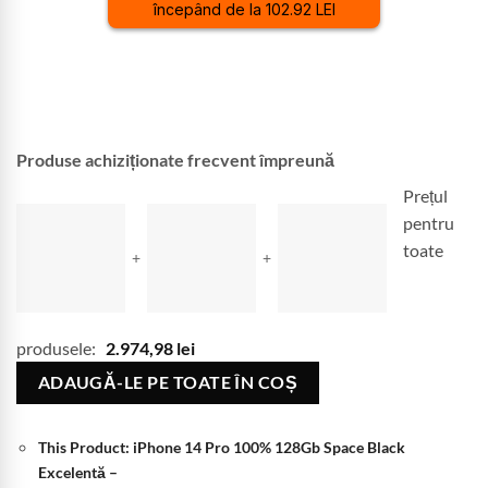
începând de la 102.92 LEI
Produse achiziționate frecvent împreună
Prețul
pentru
toate
+
+
produsele:
2.974,98
lei
ADAUGĂ-LE PE TOATE ÎN COȘ
This Product: iPhone 14 Pro 100% 128Gb Space Black
Excelentă
–