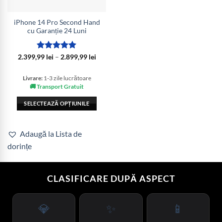
iPhone 14 Pro Second Hand
cu Garanție 24 Luni
Evaluat la
Interval
2.399,99
lei
–
2.899,99
lei
de
5
din 5
prețuri:
2.399,99 lei
Livrare:
1-3 zile lucrătoare
până
🚚 Transport Gratuit
la
2.899,99 lei
SELECTEAZĂ OPȚIUNILE
Acest
produs
Adaugă la Lista de
are
dorințe
mai
multe
variații.
CLASIFICARE DUPĂ ASPECT
Opțiunile
pot
fi
💎
✨
📱
alese
în