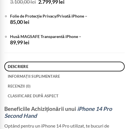
Prețul
Prețul
3.100,00
lei
2.799,99
lei
inițial
curent
a
este:
Folie de Protecție Privacy/Privată iPhone
–
fost:
2.799,99 lei.
85,00
lei
3.100,00 lei.
Husă MAGSAFE Transparentă iPhone
–
89,99
lei
DESCRIERE
INFORMAȚII SUPLIMENTARE
RECENZII (0)
CLASIFICARE DUPĂ ASPECT
Beneficiile Achiziționării unui
iPhone 14 Pro
Second Hand
Optând pentru un iPhone 14 Pro utilizat, te bucuri de