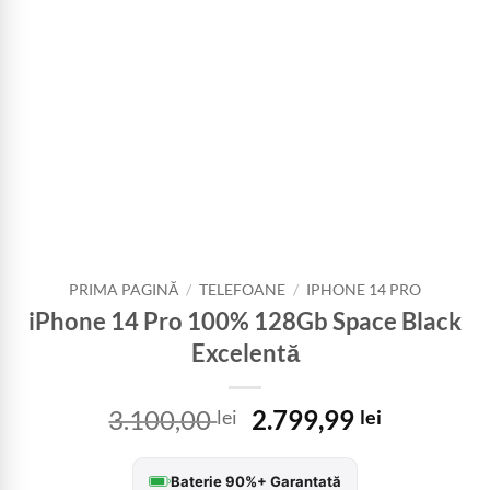
PRIMA PAGINĂ
/
TELEFOANE
/
IPHONE 14 PRO
iPhone 14 Pro 100% 128Gb Space Black
Excelentă
Prețul
Prețul
3.100,00
2.799,99
lei
lei
inițial
curent
a
este:
Baterie 90%+ Garantată