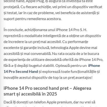
second hand, Apple Plug, îți asigură că investiția ta este
protejată. Cu fiecare achiziție, vei primi un dispozitiv verificat
și testat, iar în caz de probleme, vei beneficia de asistență și
suport pentru remedierea acestora.
În concluzie, achiziționarea unui iPhone 14 Pro S. H.
reprezintă o modalitate inteligentă de a obține un dispozitiv
de încredere la un preț mai accesibil. Cu performanțe
excelente și garanție inclusă, tehnologia Apple devine mai
accesibilă și mai convenabilă. Nu rata ocazia de a te bucura
de experiența de utilizare deosebită oferită de iPhone 14 Pro,
fără a-ți depăși bugetul stabilit. Optează pentru un
iPhone
14 Pro Second Hand
și explorează toate funcționalitățile și
inovațiile acestui dispozitiv de top la un preț avantajos!
iPhone 14 Pro second hand pret – Alegerea
smart și accesibilă în 2025
Dacă îți dorești un telefon Apple premium, dar nu vrei să