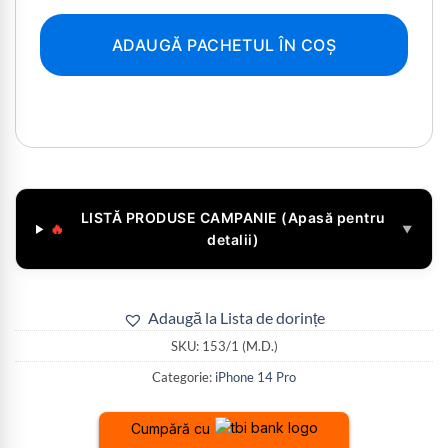
ADAUGĂ PACHETUL ÎN COȘ
LISTĂ PRODUSE CAMPANIE (Apasă pentru
🔥
▼
detalii)
Adaugă la Lista de dorințe
SKU:
153/1 (M.D.)
Categorie:
iPhone 14 Pro
Cumpără cu