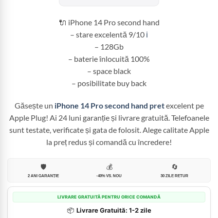
fost:
2.799,99 
3.100,00 lei.
🔌 iPhone 14 Pro second hand
– stare excelentă 9/10
ℹ️
– 128Gb
– baterie înlocuită 100%
– space black
– posibilitate buy back
Găsește un
iPhone 14 Pro second hand pret
excelent pe
Apple Plug! Ai 24 luni garanție și livrare gratuită. Telefoanele
sunt testate, verificate și gata de folosit. Alege calitate Apple
la preț redus și comandă cu încredere!
🛡️
💰
🔄
2 ANI GARANȚIE
-40% VS. NOU
30 ZILE RETUR
LIVRARE GRATUITĂ PENTRU ORICE COMANDĂ
📦
Livrare Gratuită: 1-2 zile