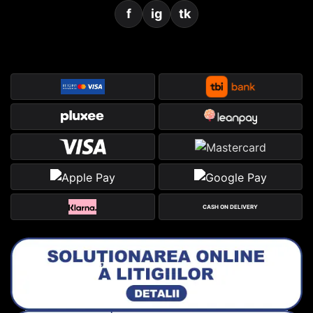
f
ig
tk
CASH ON DELIVERY