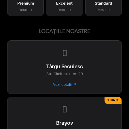
Premium
Excelent
Standard
pagina
Detalii →
Detalii →
Detalii →
produsului.
LOCAȚIILE NOASTRE

Târgu Secuiesc
Str. Cimitirului, nr. 29
Vezi detalii ↗
1 IUNIE

Brașov