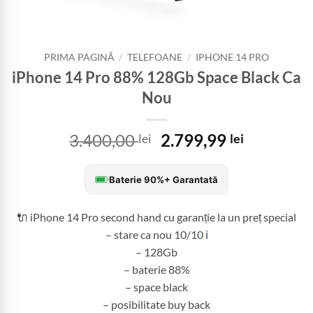
PRIMA PAGINĂ
/
TELEFOANE
/
IPHONE 14 PRO
iPhone 14 Pro 88% 128Gb Space Black Ca
Nou
Prețul
Prețul
3.400,00
2.799,99
lei
lei
inițial
curent
a
este:
Baterie 90%+ Garantată
fost:
2.799,99 
3.400,00 lei.
🔌 iPhone 14 Pro second hand cu garanție la un preț special
– stare ca nou 10/10
ℹ️
– 128Gb
– baterie 88%
– space black
– posibilitate buy back