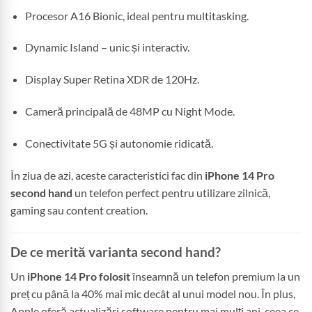
Procesor A16 Bionic, ideal pentru multitasking.
Dynamic Island – unic și interactiv.
Display Super Retina XDR de 120Hz.
Cameră principală de 48MP cu Night Mode.
Conectivitate 5G și autonomie ridicată.
În ziua de azi, aceste caracteristici fac din
iPhone 14 Pro
second hand
un telefon perfect pentru utilizare zilnică,
gaming sau content creation.
De ce merită varianta second hand?
Un
iPhone 14 Pro folosit
înseamnă un telefon premium la un
preț cu până la 40% mai mic decât al unui model nou. În plus,
Apple oferă actualizări software pentru mai mulți ani, ceea ce