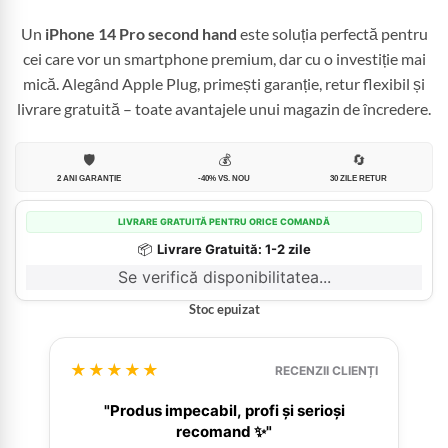
Un
iPhone 14 Pro second hand
este soluția perfectă pentru
cei care vor un smartphone premium, dar cu o investiție mai
mică. Alegând Apple Plug, primești garanție, retur flexibil și
livrare gratuită – toate avantajele unui magazin de încredere.
🛡️
💰
🔄
2 ANI GARANȚIE
-40% VS. NOU
30 ZILE RETUR
LIVRARE GRATUITĂ PENTRU ORICE COMANDĂ
📦
Livrare Gratuită: 1-2 zile
Se verifică disponibilitatea...
Stoc epuizat
★★★★★
RECENZII CLIENȚI
"Produs impecabil, profi și serioși
recomand ✨"