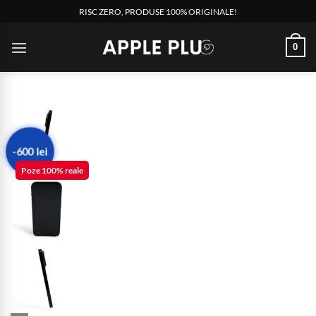
Skip
RISC ZERO, PRODUSE 100% ORIGINALE!
to
content
0
-600 lei
Poze 100% reale