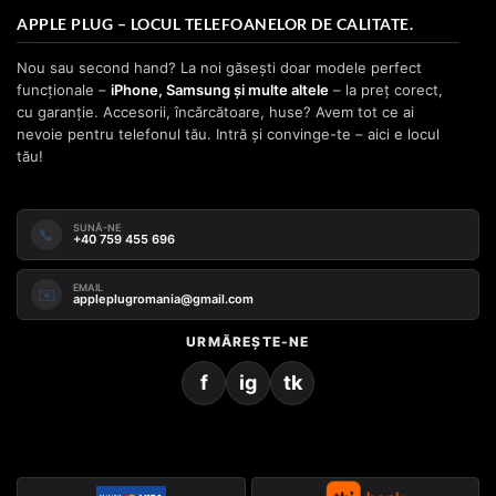
APPLE PLUG – LOCUL TELEFOANELOR DE CALITATE.
Nou sau second hand? La noi găsești doar modele perfect
funcționale –
iPhone, Samsung și multe altele
– la preț corect,
cu garanție. Accesorii, încărcătoare, huse? Avem tot ce ai
nevoie pentru telefonul tău. Intră și convinge-te – aici e locul
tău!
SUNĂ-NE
📞
+40 759 455 696
EMAIL
✉️
appleplugromania@gmail.com
URMĂREȘTE-NE
f
ig
tk