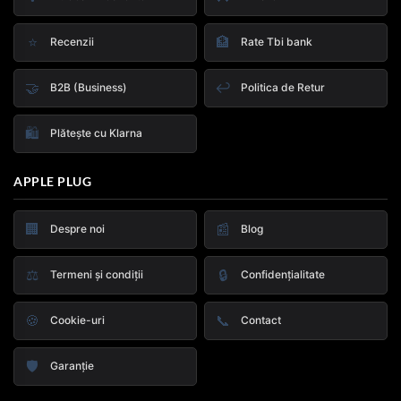
⭐
🏦
Recenzii
Rate Tbi bank
🤝
↩️
B2B (Business)
Politica de Retur
🛍️
Plătește cu Klarna
APPLE PLUG
🏢
📰
Despre noi
Blog
⚖️
🔒
Termeni și condiții
Confidențialitate
🍪
📞
Cookie-uri
Contact
🛡️
Garanție