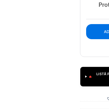
Prot
AD
LISTĂ 
🔥