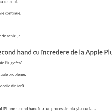
u cele noi.
are continue.
 de achiziție.
cond hand cu încredere de la Apple Pl
ple Plug oferă:
tuale probleme.
ocație din țară.
 iPhone second hand într-un proces simplu și securizat.