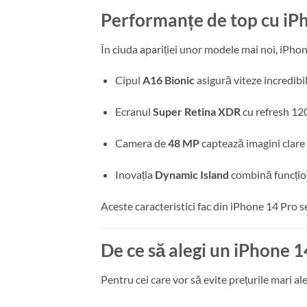
Performanțe de top cu iP
În ciuda apariției unor modele mai noi, iPhon
Cipul
A16 Bionic
asigură viteze incredibil
Ecranul
Super Retina XDR
cu refresh 120
Camera de
48 MP
captează imagini clare ș
Inovația
Dynamic Island
combină funcțion
Aceste caracteristici fac din iPhone 14 Pro 
De ce să alegi un iPhone 
Pentru cei care vor să evite prețurile mari a