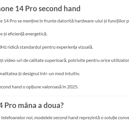
hone 14 Pro second hand
e 14 Pro se menține în frunte datorită hardware-ului și funcțiilor p
e și eficiență energetică.
Hz ridică standardul pentru experiența vizuală.
i video-uri de calitate superioară, potrivite pentru orice utilizator
alitatea și designul într-un mod intuitiv.
second hand o opțiune valoroasă în 2025.
14 Pro mâna a doua?
le telefoanelor noi, modelele second hand reprezintă o soluție conv