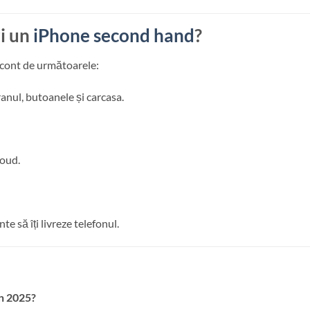
ri un
iPhone second hand
?
e cont de următoarele:
ranul, butoanele și carcasa.
loud.
e să îți livreze telefonul.
în 2025?