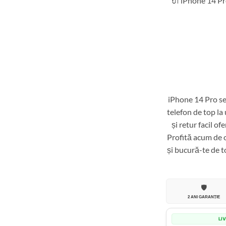
🔌 iPhone 14 Pro
iPhone 14 Pro se
telefon de top la 
și retur facil of
Profită acum de 
și bucură-te de to
🛡️
2 ANI GARANȚIE
LI