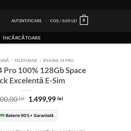
0
AUTENTIFICARE
COȘ /
0,00
LEI
ÎNCĂRCĂTOARE
GINĂ
/
TELEFOANE
/
IPHONE 14 PRO
4 Pro 100% 128Gb Space
ck Excelentă E-Sim
Prețul
Prețul
200,00
1.499,99
lei
lei
inițial
curent
a
este:
Baterie 90%+ Garantată
fost:
1.499,99 lei.
3.200,00 lei.