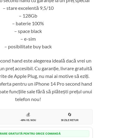
 second hand cu garanție la un preț special
– stare excelentă 9,5/10
– 128Gb
– baterie 100%
– space black
– e-sim
– posibilitate buy back
cond hand este alegerea ideală dacă vrei un
un preț accesibil. Cu garanție, livrare gratuită
erite de Apple Plug, nu mai ai motive să eziți.
oferta pentru un iPhone 14 Pro second hand
ate funcțiile sale fără să plătești prețul unui
telefon nou!
💰
🔄
-40% VS. NOU
30 ZILE RETUR
VRARE GRATUITĂ PENTRU ORICE COMANDĂ