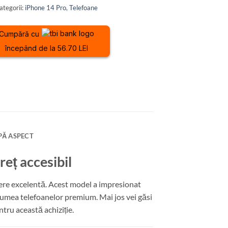
ategorii:
iPhone 14 Pro
,
Telefoane
Cumpără cu
începând de la 56.70 LEI
PĂ ASPECT
eț accesibil
ere excelentă. Acest model a impresionat
 lumea telefoanelor premium. Mai jos vei găsi
tru această achiziție.