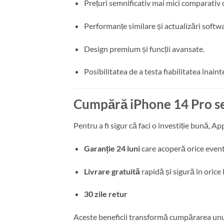
Prețuri semnificativ mai mici comparativ c
Performanțe similare și actualizări softw
Design premium și funcții avansate.
Posibilitatea de a testa fiabilitatea înainte
Cumpără iPhone 14 Pro se
Pentru a fi sigur că faci o investiție bună, Ap
Garanție 24 luni
care acoperă orice even
Livrare gratuită
rapidă și sigură în orice l
30 zile retur
Aceste beneficii transformă cumpărarea unui