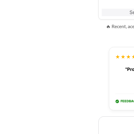
Se
🔥 Recent, ac
★★★
"Pro
FEEDBA