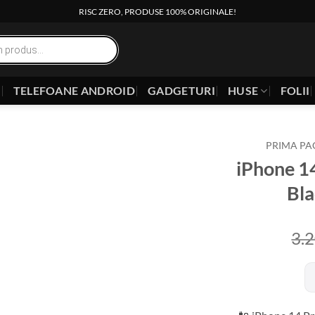
RISC ZERO, PRODUSE 100% ORIGINALE!
E
TELEFOANE ANDROID
GADGETURI
HUSE
FOLII
PRIMA PA
iPhone 1
Bla
3.