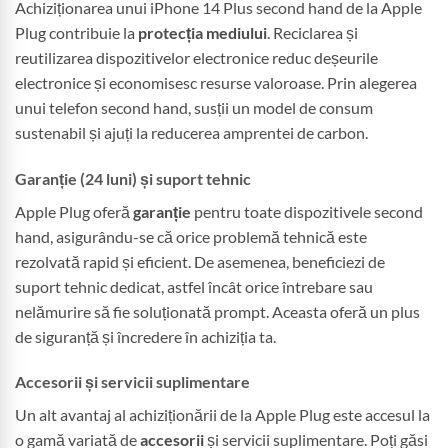
Achiziționarea unui iPhone 14 Plus second hand de la Apple
Plug contribuie la
protecția mediului
. Reciclarea și
reutilizarea dispozitivelor electronice reduc deșeurile
electronice și economisesc resurse valoroase. Prin alegerea
unui telefon second hand, susții un model de consum
sustenabil și ajuți la reducerea amprentei de carbon.
Garanție (24 luni) și suport tehnic
Apple Plug oferă
garanție
pentru toate dispozitivele second
hand, asigurându-se că orice problemă tehnică este
rezolvată rapid și eficient. De asemenea, beneficiezi de
suport tehnic dedicat, astfel încât orice întrebare sau
nelămurire să fie soluționată prompt. Aceasta oferă un plus
de siguranță și încredere în achiziția ta.
Accesorii și servicii suplimentare
Un alt avantaj al achiziționării de la Apple Plug este accesul la
o gamă variată de
accesorii
și servicii suplimentare. Poți găsi