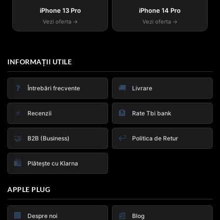
iPhone 13 Pro
iPhone 14 Pro
Vezi oferta →
Vezi oferta →
INFORMAȚII UTILE
❓
🚚
Întrebări frecvente
Livrare
⭐
🏦
Recenzii
Rate Tbi bank
🤝
↩️
B2B (Business)
Politica de Retur
🛍️
Plătește cu Klarna
APPLE PLUG
🏢
📰
Despre noi
Blog