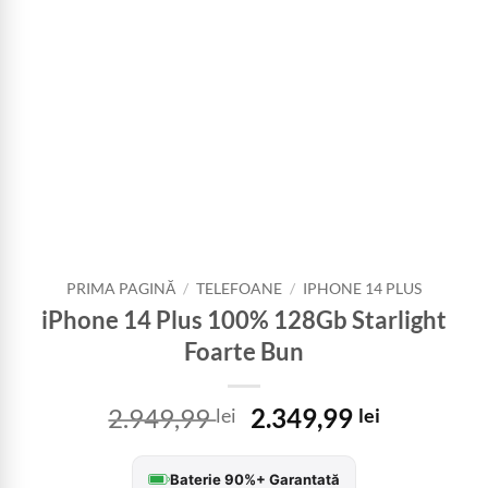
PRIMA PAGINĂ
/
TELEFOANE
/
IPHONE 14 PLUS
iPhone 14 Plus 100% 128Gb Starlight
Foarte Bun
Prețul
Prețul
2.949,99
2.349,99
lei
lei
inițial
curent
a
este:
Baterie 90%+ Garantată