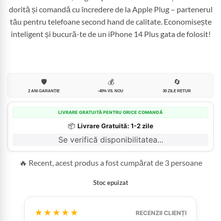
dorită și comandă cu încredere de la Apple Plug – partenerul
tău pentru telefoane second hand de calitate. Economisește
inteligent și bucură-te de un iPhone 14 Plus gata de folosit!
🛡️
💰
🔄
2 ANI GARANȚIE
-40% VS. NOU
30 ZILE RETUR
LIVRARE GRATUITĂ PENTRU ORICE COMANDĂ
📦
Livrare Gratuită: 1-2 zile
Se verifică disponibilitatea...
🔥 Recent, acest produs a fost cumpărat de 3 persoane
Stoc epuizat
★★★★★
RECENZII CLIENȚI