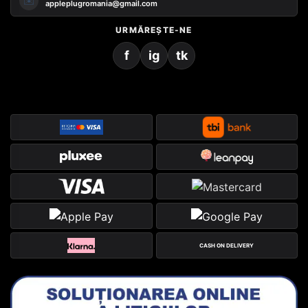
✉️
appleplugromania@gmail.com
URMĂREȘTE-NE
f
ig
tk
CASH ON DELIVERY