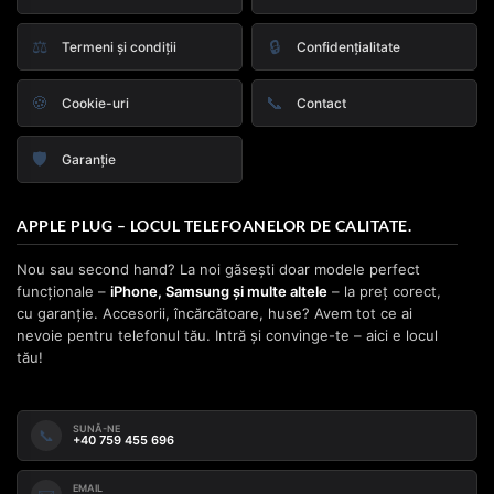
⚖️
🔒
Termeni și condiții
Confidențialitate
🍪
📞
Cookie-uri
Contact
🛡️
Garanție
APPLE PLUG – LOCUL TELEFOANELOR DE CALITATE.
Nou sau second hand? La noi găsești doar modele perfect
funcționale –
iPhone, Samsung și multe altele
– la preț corect,
cu garanție. Accesorii, încărcătoare, huse? Avem tot ce ai
nevoie pentru telefonul tău. Intră și convinge-te – aici e locul
tău!
SUNĂ-NE
📞
+40 759 455 696
EMAIL