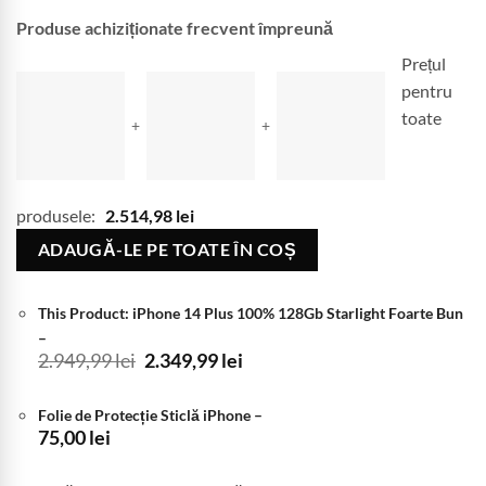
Produse achiziționate frecvent împreună
Prețul
pentru
toate
+
+
produsele:
2.514,98
lei
ADAUGĂ-LE PE TOATE ÎN COȘ
This Product: iPhone 14 Plus 100% 128Gb Starlight Foarte Bun
–
Prețul
Prețul
2.949,99
lei
2.349,99
lei
inițial
curent
a
este:
Folie de Protecție Sticlă iPhone
–
fost:
2.349,99 lei.
75,00
lei
2.949,99 lei.