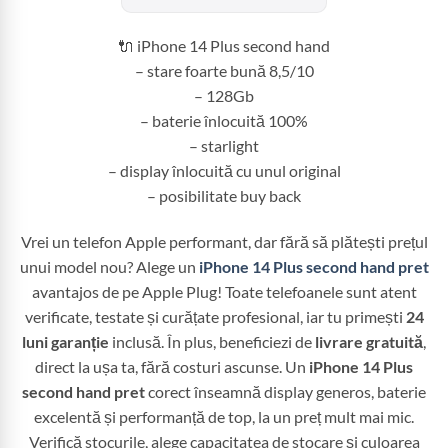
fost:
2.349,99 
2.949,99 lei.
🔌 iPhone 14 Plus second hand
– stare foarte bună 8,5/10
– 128Gb
– baterie înlocuită 100%
– starlight
– display înlocuită cu unul original
– posibilitate buy back
Vrei un telefon Apple performant, dar fără să plătești prețul
unui model nou? Alege un
iPhone 14 Plus second hand pret
avantajos de pe Apple Plug! Toate telefoanele sunt atent
verificate, testate și curățate profesional, iar tu primești
24
luni garanție
inclusă. În plus, beneficiezi de
livrare gratuită
,
direct la ușa ta, fără costuri ascunse. Un
iPhone 14 Plus
second hand pret
corect înseamnă display generos, baterie
excelentă și performanță de top, la un preț mult mai mic.
Verifică stocurile, alege capacitatea de stocare și culoarea