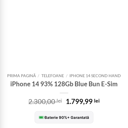
PRIMA PAGINĂ
/
TELEFOANE
/
IPHONE 14 SECOND HAND
iPhone 14 93% 128Gb Blue Bun E-Sim
Prețul
Prețul
2.300,00
1.799,99
lei
lei
inițial
curent
a
este:
Baterie 90%+ Garantată
fost:
1.799,99 