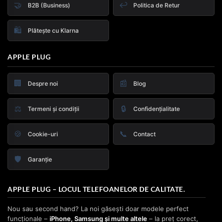
🤝
↩️
B2B (Business)
Politica de Retur
🛍️
Plătește cu Klarna
APPLE PLUG
🏢
📰
Despre noi
Blog
⚖️
🔒
Termeni și condiții
Confidențialitate
🍪
📞
Cookie-uri
Contact
🛡️
Garanție
APPLE PLUG – LOCUL TELEFOANELOR DE CALITATE.
Nou sau second hand? La noi găsești doar modele perfect
funcționale –
iPhone, Samsung și multe altele
– la preț corect,