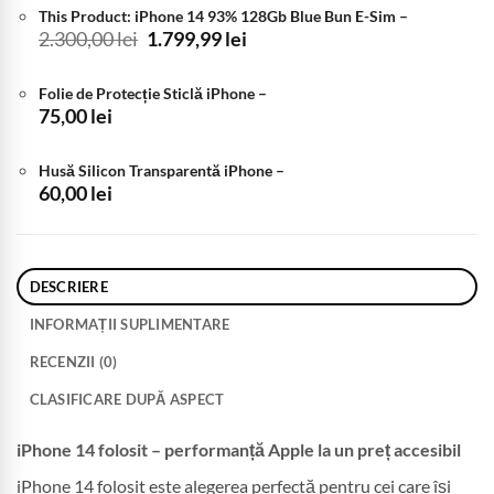
This Product: iPhone 14 93% 128Gb Blue Bun E-Sim
–
Prețul
Prețul
2.300,00
lei
1.799,99
lei
inițial
curent
a
este:
Folie de Protecție Sticlă iPhone
–
fost:
1.799,99 lei.
75,00
lei
2.300,00 lei.
Husă Silicon Transparentă iPhone
–
60,00
lei
DESCRIERE
INFORMAȚII SUPLIMENTARE
RECENZII (0)
CLASIFICARE DUPĂ ASPECT
iPhone 14 folosit – performanță Apple la un preț accesibil
iPhone 14 folosit este alegerea perfectă pentru cei care își