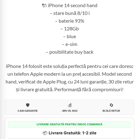
2.300,00 lei.
🔌 iPhone 14 second hand
– stare bună 8/10
ℹ️
– baterie 93%
– 128Gb
– blue
– e-sim
– posibilitate buy back
iPhone 14 folosit este soluția perfectă pentru cei care doresc
un telefon Apple modern la un preț accesibil. Model second
hand, verificat de Apple Plug, cu 24 luni garanție, 30 zile retur
și livrare gratuită. Performanță fără compromisuri!
🛡️
💰
🔄
2 ANI GARANȚIE
-40% VS. NOU
30 ZILE RETUR
LIVRARE GRATUITĂ PENTRU ORICE COMANDĂ
📦
Livrare Gratuită: 1-2 zile