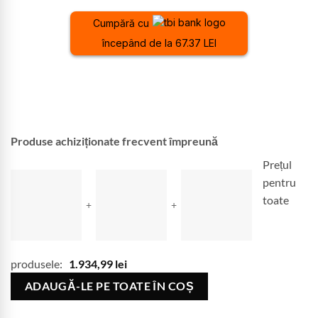
Cumpără cu
începând de la 67.37 LEI
Produse achiziționate frecvent împreună
Prețul
pentru
toate
+
+
produsele:
1.934,99
lei
ADAUGĂ-LE PE TOATE ÎN COȘ