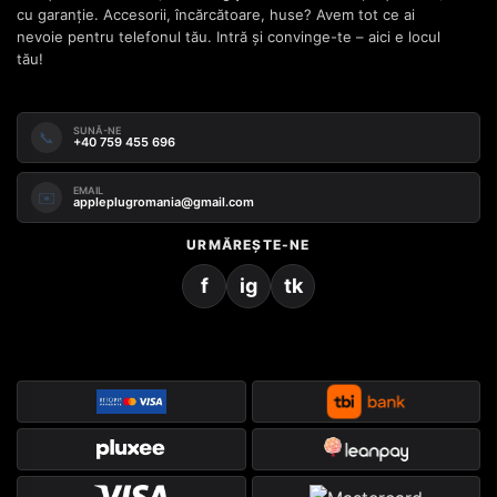
cu garanție. Accesorii, încărcătoare, huse? Avem tot ce ai
nevoie pentru telefonul tău. Intră și convinge-te – aici e locul
tău!
SUNĂ-NE
📞
+40 759 455 696
EMAIL
✉️
appleplugromania@gmail.com
URMĂREȘTE-NE
f
ig
tk