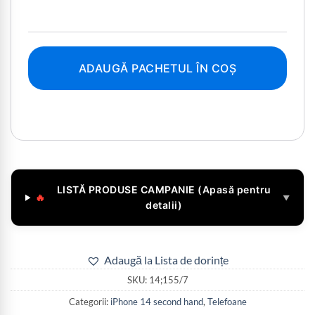
ADAUGĂ PACHETUL ÎN COȘ
LISTĂ PRODUSE CAMPANIE (Apasă pentru
🔥
▼
detalii)
Adaugă la Lista de dorințe
SKU:
14;155/7
Categorii:
iPhone 14 second hand
,
Telefoane