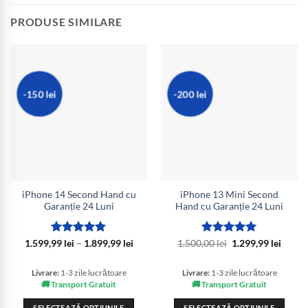
PRODUSE SIMILARE
-150 lei
-200 lei
iPhone 14 Second Hand cu
iPhone 13 Mini Second
Garanție 24 Luni
Hand cu Garanție 24 Luni
Evaluat la
Interval
Evaluat la
Prețul
Prețul
1.599,99
lei
–
1.899,99
lei
1.500,00
lei
1.299,99
lei
de
inițial
curen
5
din 5
5
din 5
prețuri:
a
este:
1.599,99 lei
fost:
1.299,
Livrare:
1-3 zile lucrătoare
Livrare:
1-3 zile lucrătoare
până
1.500,00 lei.
🚚 Transport Gratuit
🚚 Transport Gratuit
la
1.899,99 lei
SELECTEAZĂ OPȚIUNILE
SELECTEAZĂ OPȚIUNILE