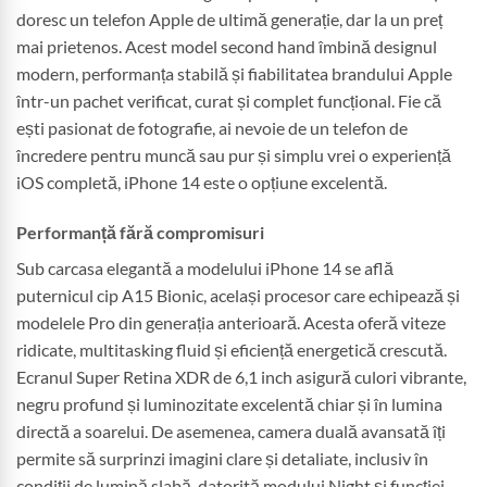
doresc un telefon Apple de ultimă generație, dar la un preț
mai prietenos. Acest model second hand îmbină designul
modern, performanța stabilă și fiabilitatea brandului Apple
într-un pachet verificat, curat și complet funcțional. Fie că
ești pasionat de fotografie, ai nevoie de un telefon de
încredere pentru muncă sau pur și simplu vrei o experiență
iOS completă, iPhone 14 este o opțiune excelentă.
Performanță fără compromisuri
Sub carcasa elegantă a modelului iPhone 14 se află
puternicul cip A15 Bionic, același procesor care echipează și
modelele Pro din generația anterioară. Acesta oferă viteze
ridicate, multitasking fluid și eficiență energetică crescută.
Ecranul Super Retina XDR de 6,1 inch asigură culori vibrante,
negru profund și luminozitate excelentă chiar și în lumina
directă a soarelui. De asemenea, camera duală avansată îți
permite să surprinzi imagini clare și detaliate, inclusiv în
condiții de lumină slabă, datorită modului Night și funcției