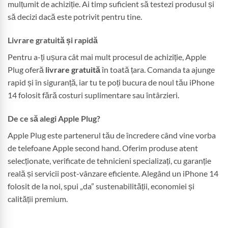
mulțumit de achiziție. Ai timp suficient să testezi produsul și
să decizi dacă este potrivit pentru tine.
Livrare gratuită și rapidă
Pentru a-ți ușura cât mai mult procesul de achiziție, Apple
Plug oferă
livrare gratuită
în toată țara. Comanda ta ajunge
rapid și în siguranță, iar tu te poți bucura de noul tău iPhone
14 folosit fără costuri suplimentare sau întârzieri.
De ce să alegi Apple Plug?
Apple Plug este partenerul tău de încredere când vine vorba
de telefoane Apple second hand. Oferim produse atent
selecționate, verificate de tehnicieni specializați, cu garanție
reală și servicii post-vânzare eficiente. Alegând un iPhone 14
folosit de la noi, spui „da” sustenabilității, economiei și
calității premium.