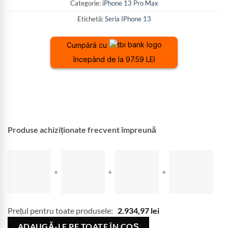
Categorie:
iPhone 13 Pro Max
Etichetă:
Seria IPhone 13
Cumpără cu
începând de la 97.59 LEI
Produse achiziționate frecvent împreună
+
+
+
Prețul pentru toate produsele:
2.934,97
lei
ADAUGĂ-LE PE TOATE ÎN COȘ