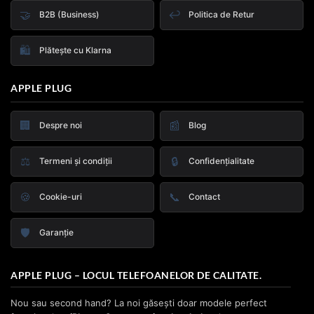
🤝
↩️
B2B (Business)
Politica de Retur
🛍️
Plătește cu Klarna
APPLE PLUG
🏢
📰
Despre noi
Blog
⚖️
🔒
Termeni și condiții
Confidențialitate
🍪
📞
Cookie-uri
Contact
🛡️
Garanție
APPLE PLUG – LOCUL TELEFOANELOR DE CALITATE.
Nou sau second hand? La noi găsești doar modele perfect