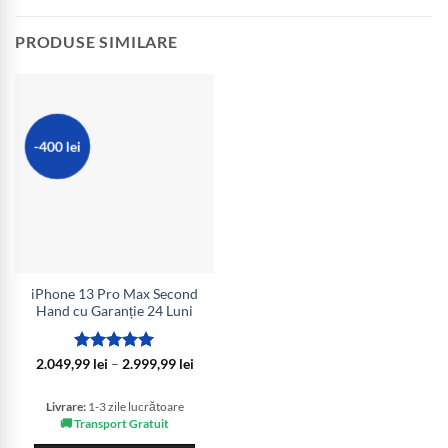
PRODUSE SIMILARE
-400 lei
iPhone 13 Pro Max Second
Hand cu Garanție 24 Luni
Evaluat la
Interval
2.049,99
lei
–
2.999,99
lei
de
5
din 5
prețuri:
2.049,99 lei
Livrare:
1-3 zile lucrătoare
până
🚚 Transport Gratuit
la
2.999,99 lei