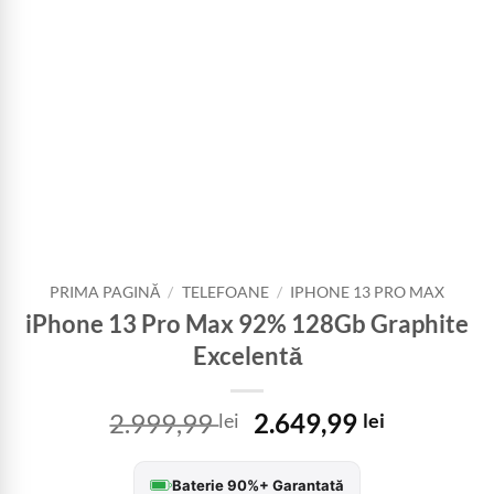
PRIMA PAGINĂ
/
TELEFOANE
/
IPHONE 13 PRO MAX
iPhone 13 Pro Max 92% 128Gb Graphite
Excelentă
Prețul
Prețul
2.999,99
2.649,99
lei
lei
inițial
curent
a
este:
Baterie 90%+ Garantată