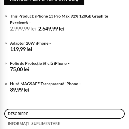
This Product: iPhone 13 Pro Max 92% 128Gb Graphite
Excelentă
–
Prețul
Prețul
2.999,99
lei
2.649,99
lei
inițial
curent
a
este:
Adaptor 20W iPhone
–
fost:
2.649,99 lei.
119,99
lei
2.999,99 lei.
Folie de Protecție Sticlă iPhone
–
75,00
lei
Husă MAGSAFE Transparentă iPhone
–
89,99
lei
DESCRIERE
INFORMAȚII SUPLIMENTARE