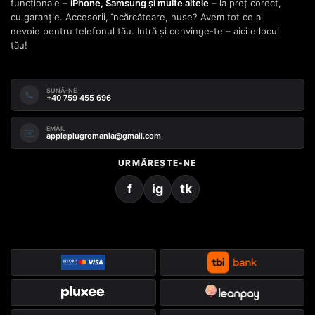
funcționale –
iPhone, Samsung și multe altele
– la preț corect,
cu garanție. Accesorii, încărcătoare, huse? Avem tot ce ai
nevoie pentru telefonul tău. Intră și convinge-te – aici e locul
tău!
SUNĂ-NE
📞
+40 759 455 696
EMAIL
✉️
appleplugromania@gmail.com
URMĂREȘTE-NE
f
ig
tk