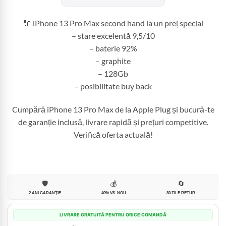
fost:
2.649,99 
2.999,99 lei.
🔌 iPhone 13 Pro Max second hand la un preț special
– stare excelentă 9,5/10
– baterie 92%
– graphite
– 128Gb
– posibilitate buy back
Cumpără iPhone 13 Pro Max de la Apple Plug și bucură-te
de garanție inclusă, livrare rapidă și prețuri competitive.
Verifică oferta actuală!
🛡️
💰
🔄
2 ANI GARANȚIE
-40% VS. NOU
30 ZILE RETUR
LIVRARE GRATUITĂ PENTRU ORICE COMANDĂ