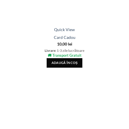
Quick View
Card Cadou
10,00
lei
Livrare:
1-3 zile lucrătoare
🚚 Transport Gratuit
ADAUGĂ ÎN COȘ