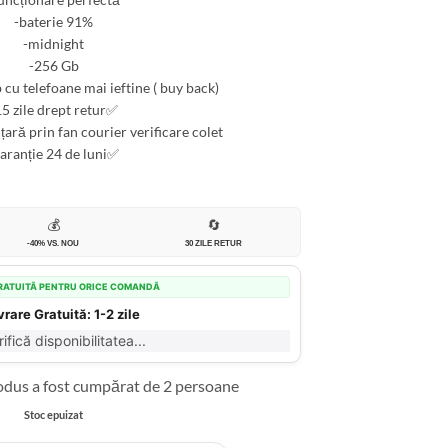
-baterie 91%
-midnight
-256 Gb
cu telefoane mai ieftine ( buy back)
15 zile drept retur✅
 țară prin fan courier verificare colet
garanție 24 de luni✅
💰
🔄
-40% VS. NOU
30 ZILE RETUR
RATUITĂ PENTRU ORICE COMANDĂ
vrare Gratuită: 1-2 zile
ifică disponibilitatea...
rodus a fost cumpărat de 2 persoane
Stoc epuizat