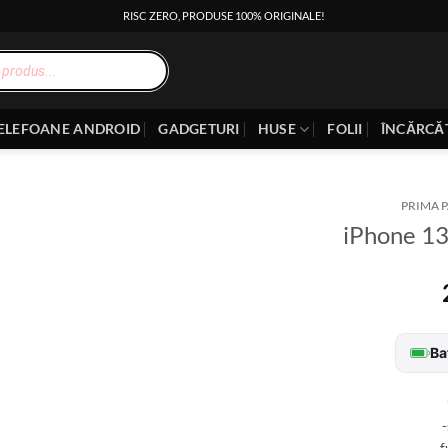
RISC ZERO, PRODUSE 100% ORIGINALE!
ELEFOANE ANDROID
GADGETURI
HUSE
FOLII
ÎNCĂRCĂ
PRIMA 
iPhone 1
Ba
-
-f