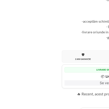
-acceptăm schimb 
-
-livrare oriunde in
-
🛡️
2 ANI GARANȚIE
LIVRARE G
📦
Li
Se ver
🔥 Recent, acest p