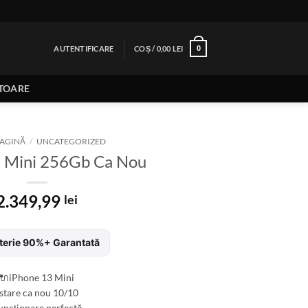
AUTENTIFICARE
COȘ /
0,00
LEI
0
TOARE
PAGINĂ
/
UNCATEGORIZED
3 Mini 256Gb Ca Nou
2.349,99
lei
terie 90%+ Garantată
🔌iPhone 13 Mini
stare ca nou 10/10
uncționare perfectă