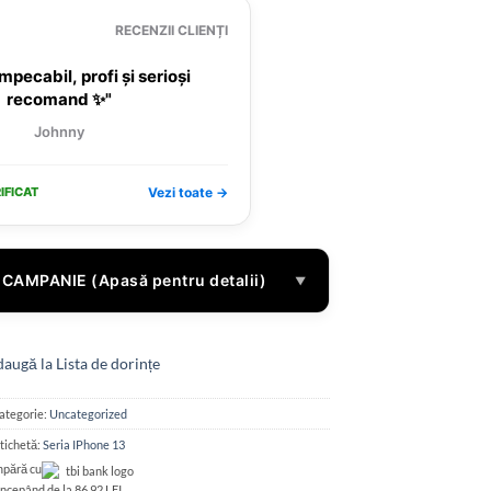
RECENZII CLIENȚI
mpecabil, profi și serioși
recomand ✨"
Johnny
IFICAT
Vezi toate →
CAMPANIE (Apasă pentru detalii)
▼
augă la Lista de dorințe
ategorie:
Uncategorized
tichetă:
Seria IPhone 13
pără cu
începând de la 86.92 LEI