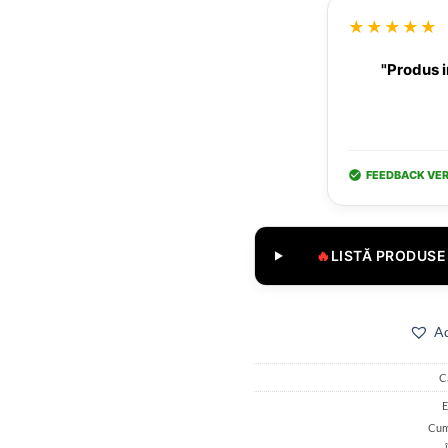
★★★★★
"Produs i
FEEDBACK VER
🔥
LISTĂ PRODUSE 
Ad
C
E
Cum