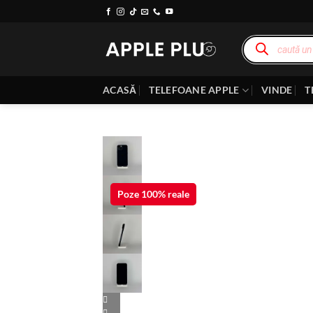
ACASĂ
TELEFOANE APPLE
VINDE
T
Poze 100% reale