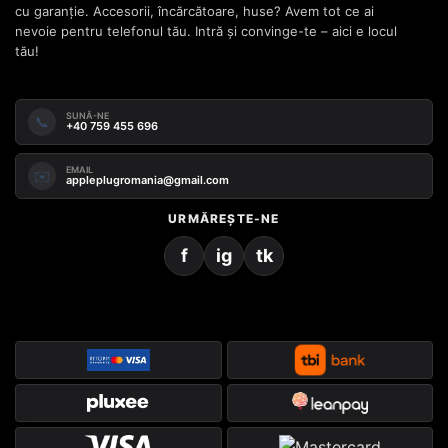
cu garanție. Accesorii, încărcătoare, huse? Avem tot ce ai
nevoie pentru telefonul tău. Intră și convinge-te – aici e locul
tău!
SUNĂ-NE
📞
+40 759 455 696
EMAIL
✉️
appleplugromania@gmail.com
URMĂREȘTE-NE
f
ig
tk