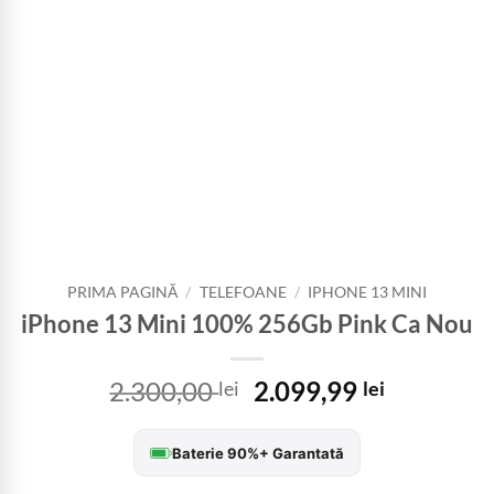
PRIMA PAGINĂ
/
TELEFOANE
/
IPHONE 13 MINI
iPhone 13 Mini 100% 256Gb Pink Ca Nou
Prețul
Prețul
2.300,00
2.099,99
lei
lei
inițial
curent
a
este:
Baterie 90%+ Garantată
fost:
2.099,99 