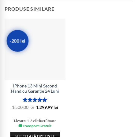
PRODUSE SIMILARE
-200 lei
iPhone 13 Mini Second
Hand cu Garanție 24 Luni
Evaluat la
Prețul
Prețul
1.500,00
lei
1.299,99
lei
inițial
curent
5
din 5
a
este:
fost:
1.299,99 lei.
Livrare:
1-3 zile lucrătoare
1.500,00 lei.
🚚 Transport Gratuit
SELECTEAZĂ OPȚIUNILE