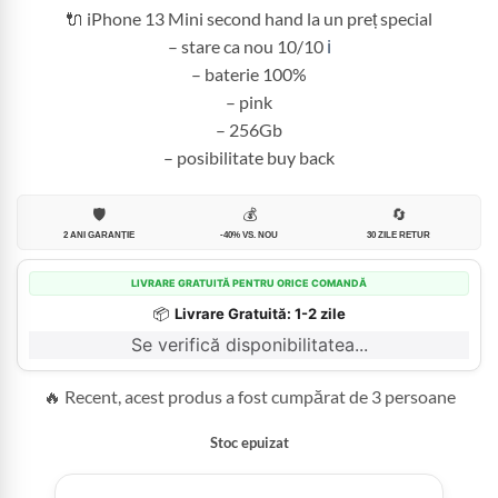
2.300,00 lei.
🔌 iPhone 13 Mini second hand la un preț special
– stare ca nou 10/10
ℹ️
– baterie 100%
– pink
– 256Gb
– posibilitate buy back
🛡️
💰
🔄
2 ANI GARANȚIE
-40% VS. NOU
30 ZILE RETUR
LIVRARE GRATUITĂ PENTRU ORICE COMANDĂ
📦
Livrare Gratuită: 1-2 zile
Se verifică disponibilitatea...
🔥 Recent, acest produs a fost cumpărat de 3 persoane
Stoc epuizat