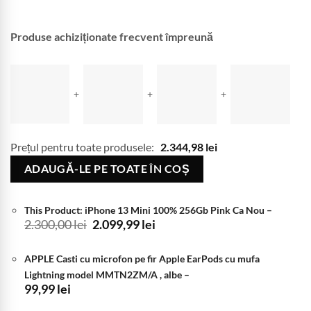
Produse achiziționate frecvent împreună
+
+
+
Prețul pentru toate produsele:
2.344,98
lei
ADAUGĂ-LE PE TOATE ÎN COȘ
This Product: iPhone 13 Mini 100% 256Gb Pink Ca Nou
–
Prețul
Prețul
2.300,00
lei
2.099,99
lei
inițial
curent
a
este:
APPLE Casti cu microfon pe fir Apple EarPods cu mufa
fost:
2.099,99 lei.
2.300,00 lei.
Lightning model MMTN2ZM/A , albe
–
99,99
lei