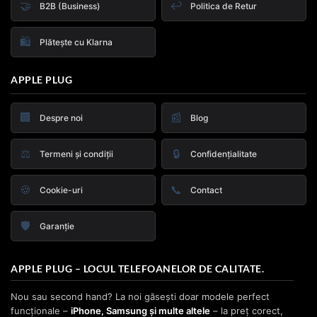
🤝
↩️
B2B (Business)
Politica de Retur
🛍️
Plătește cu Klarna
APPLE PLUG
🏢
📰
Despre noi
Blog
⚖️
🔒
Termeni și condiții
Confidențialitate
🍪
📞
Cookie-uri
Contact
🛡️
Garanție
APPLE PLUG – LOCUL TELEFOANELOR DE CALITATE.
Nou sau second hand? La noi găsești doar modele perfect
funcționale –
iPhone, Samsung și multe altele
– la preț corect,